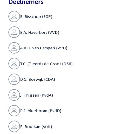
Deelnemers
R. Bisschop (SGP)
E.A. Haverkort (VVD)
A.A.H. van Campen (VVD)
T.C. (Tjeerd) de Groot (D66)
D.G. Boswijk (CDA)
J. Thijssen (PvdA)
E.S. Akerboom (PvdD)
E. Boutkan (Volt)