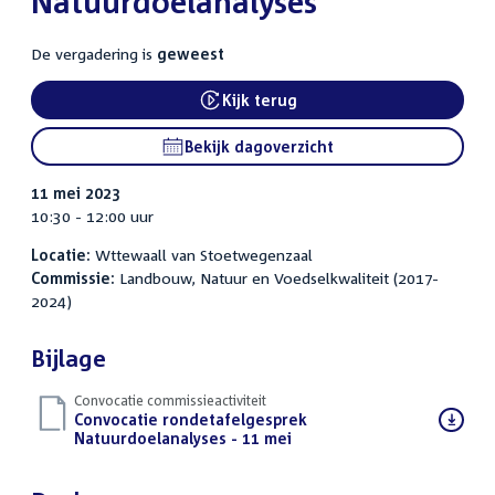
Natuurdoelanalyses
De vergadering is
geweest
Kijk terug
External link:
Bekijk dagoverzicht
11 mei 2023
10:30 - 12:00 uur
Locatie:
Wttewaall van Stoetwegenzaal
Commissie:
Landbouw, Natuur en Voedselkwaliteit (2017-
2024)
Bijlage
Convocatie commissieactiviteit
Download
Convocatie rondetafelgesprek
bestand:
Natuurdoelanalyses - 11 mei
(PDF)