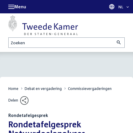
Menu
Taal sel
NL
Zoeken
Home
Debat en vergadering
Commissievergaderingen
Delen
Rondetafelgesprek
:
Rondetafelgesprek