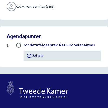
C.A.M. van der Plas (BBB)
Agendapunten
rondetafelgesprek Natuurdoelanalyses
1
Details
-