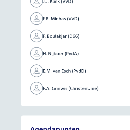
J.J. Klink (VVD)
F.B. Minhas (VVD)
F. Boulakjar (D66)
H. Nijboer (PvdA)
E.M. van Esch (PvdD)
P.A. Grinwis (ChristenUnie)
Agendapunten