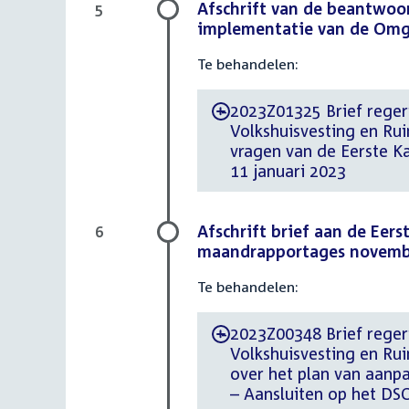
Afschrift van de beantwoo
5
implementatie van de Omge
Te behandelen:
2023Z01325 Brief regeri
-
Volkshuisvesting en Ru
vragen van de Eerste 
11 januari 2023
Afschrift brief aan de Eer
6
maandrapportages novembe
Te behandelen:
2023Z00348 Brief regeri
-
Volkshuisvesting en Rui
over het plan van aan
– Aansluiten op het DS