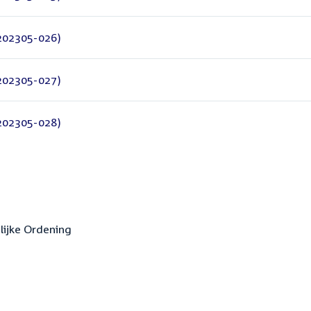
Z202305-026)
Z202305-027)
Z202305-028)
lijke Ordening