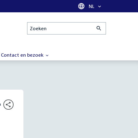
Taal selectie
NL
Zoeken
Contact en bezoek
n