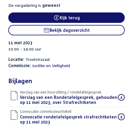
De vergadering is
geweest
Kijk terug
External link:
Bekijk dagoverzicht
11 mei 2023
10:00 - 14:00 uur
Locatie:
Troelstrazaal
Commissie:
Justitie en Veiligheid
Bijlagen
Verslag van een hoorzitting / rondetafelgesprek
Download
Verslag van een Rondetafelgesprek, gehouden
bestand:
op 11 mei 2023, over Strafrechtketen
(PDF)
Convocatie commissieactiviteit
Download
Convocatie rondetafelgesprek strafrechtketen
bestand:
op 11 mei 2023
(PDF)