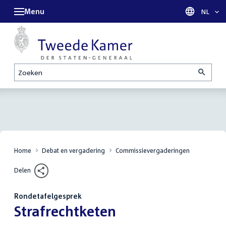
Menu
Taal sel
NL
Zoeken
Home
Debat en vergadering
Commissievergaderingen
Delen
Rondetafelgesprek
:
Strafrechtketen