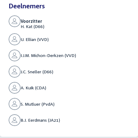
Deelnemers
Voorzitter
H. Kat (D66)
U. Ellian (VVD)
I.J.M. Michon-Derkzen (VVD)
J.C. Sneller (D66)
A. Kuik (CDA)
S. Mutluer (PvdA)
B.J. Eerdmans (JA21)