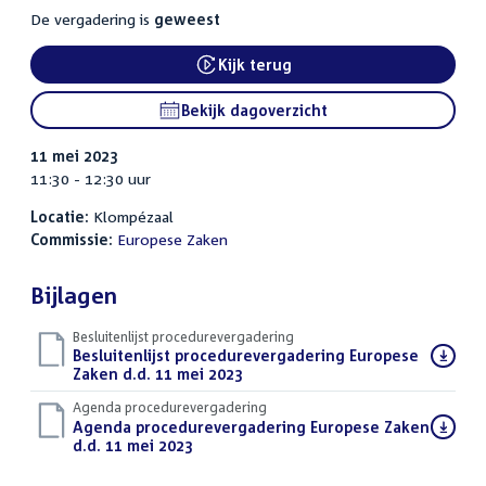
De vergadering is
geweest
Kijk terug
Bekijk dagoverzicht
11 mei 2023
11:30 - 12:30 uur
Locatie:
Klompézaal
Commissie:
Europese Zaken
Bijlagen
Besluitenlijst procedurevergadering
Download
Besluitenlijst procedurevergadering Europese
bestand:
Zaken d.d. 11 mei 2023
(PDF)
Agenda procedurevergadering
Download
Agenda procedurevergadering Europese Zaken
bestand:
d.d. 11 mei 2023
(PDF)