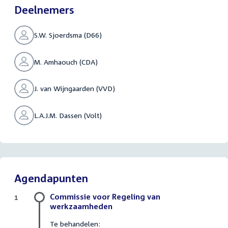
Deelnemers
S.W. Sjoerdsma (D66)
M. Amhaouch (CDA)
J. van Wijngaarden (VVD)
L.A.J.M. Dassen (Volt)
Agendapunten
Commissie voor Regeling van
1
werkzaamheden
Te behandelen: