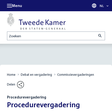
Menu
Taal sel
NL
Zoeken
Home
Debat en vergadering
Commissievergaderingen
Delen
Procedurevergadering
:
Procedurevergadering