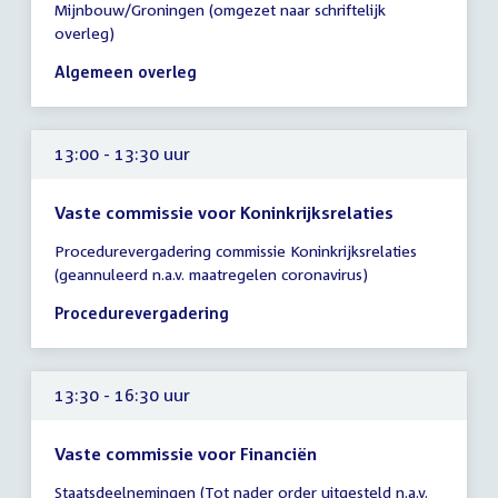
Mijnbouw/Groningen (omgezet naar schriftelijk
vergadering
overleg)
13:00
-
Algemeen overleg
17:00
uur
13:00 - 13:30 uur
Vaste commissie voor Koninkrijksrelaties
Tijd
Procedurevergadering commissie Koninkrijksrelaties
vergadering
(geannuleerd n.a.v. maatregelen coronavirus)
13:00
-
Procedurevergadering
13:30
uur
13:30 - 16:30 uur
Vaste commissie voor Financiën
Tijd
Staatsdeelnemingen (Tot nader order uitgesteld n.a.v.