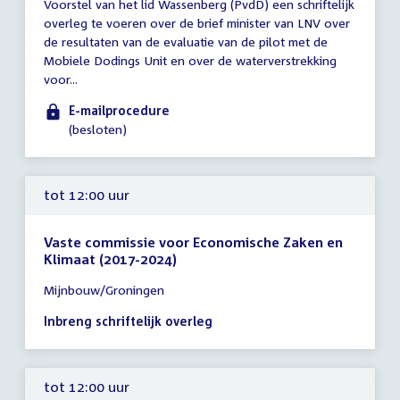
Voorstel van het lid Wassenberg (PvdD) een schriftelijk
vergadering
overleg te voeren over de brief minister van LNV over
tot
de resultaten van de evaluatie van de pilot met de
12:00
Mobiele Dodings Unit en over de waterverstrekking
uur
voor...
E-mailprocedure
(besloten)
tot 12:00 uur
Vaste commissie voor Economische Zaken en
Klimaat (2017-2024)
Tijd
Mijnbouw/Groningen
vergadering
tot
Inbreng schriftelijk overleg
12:00
uur
tot 12:00 uur