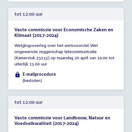
tot 12:00 uur
Vaste commissie voor Economische Zaken en
Klimaat (2017-2024)
Tijd
Wetgingsoverleg over het wetsvoorstel Wet
vergadering
ongewenste zeggenschap telecommunicatie
tot
(Kamerstuk 35153) op maandag 20 april van 10.00 tot
12:00
uiterlijk 13.00 uur
uur
E-mailprocedure
(besloten)
tot 12:00 uur
Vaste commissie voor Landbouw, Natuur en
Voedselkwaliteit (2017-2024)
Tijd