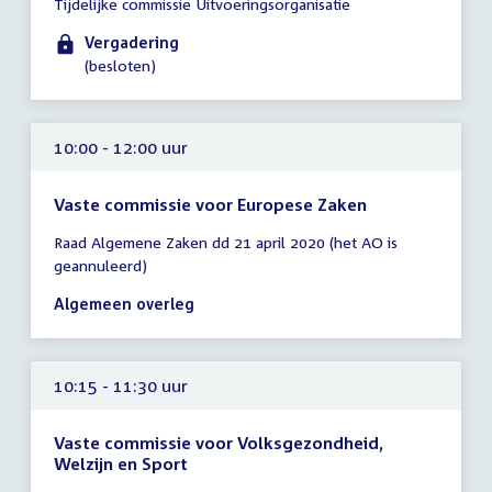
Tijdelijke commissie Uitvoeringsorganisatie
vergadering
09:15
Vergadering
-
(besloten)
10:15
uur
10:00 - 12:00 uur
Vaste commissie voor Europese Zaken
Tijd
Raad Algemene Zaken dd 21 april 2020 (het AO is
vergadering
geannuleerd)
10:00
-
Algemeen overleg
12:00
uur
10:15 - 11:30 uur
Vaste commissie voor Volksgezondheid,
Welzijn en Sport
Tijd