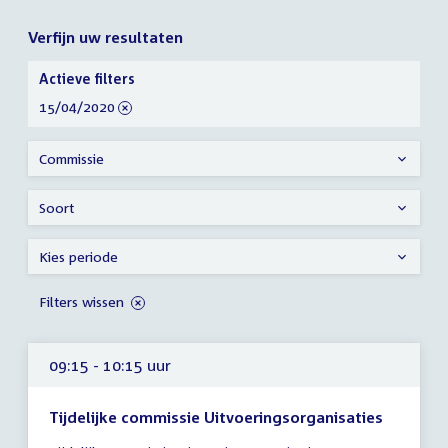
Verfijn uw resultaten
Verfijn
Actieve filters
uw
verwijder
15/04/2020
resultaten
filter
Commissie
Soort
Kies periode
Filters wissen
09:15 - 10:15 uur
Tijdelijke commissie Uitvoeringsorganisaties
Tijd