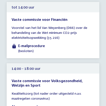
tot 14:00 uur
Vaste commissie voor Financiën
Tijd
Voorstel van het lid Van Weyenberg (D66) over de
vergadering
behandeling van de Wet minimum CO2-prijs
tot
elektriciteitsopwekking (35 216)
14:00
uur
E-mailprocedure
(besloten)
14:00 - 18:00 uur
Vaste commissie voor Volksgezondheid,
Welzijn en Sport
Tijd
Kwaliteitszorg (tot nader order uitgesteld n.a.v.
vergadering
maatregelen coronavirus)
14:00
-