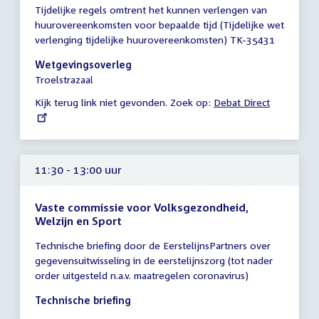
Tijdelijke regels omtrent het kunnen verlengen van
vergadering
huurovereenkomsten voor bepaalde tijd (Tijdelijke wet
10:30
verlenging tijdelijke huurovereenkomsten) TK-35431
-
13:30
Wetgevingsoverleg
uur
Troelstrazaal
Kijk terug link niet gevonden. Zoek op:
External
Debat Direct
link:
11:30 - 13:00 uur
Vaste commissie voor Volksgezondheid,
Welzijn en Sport
Tijd
Technische briefing door de EerstelijnsPartners over
vergadering
gegevensuitwisseling in de eerstelijnszorg (tot nader
11:30
order uitgesteld n.a.v. maatregelen coronavirus)
-
13:00
Technische briefing
uur