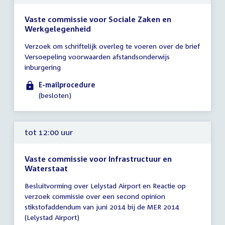
Vaste commissie voor Sociale Zaken en
Werkgelegenheid
Tijd
Verzoek om schriftelijk overleg te voeren over de brief
vergadering
Versoepeling voorwaarden afstandsonderwijs
tot
inburgering
12:00
uur
E-mailprocedure
(besloten)
tot 12:00 uur
Vaste commissie voor Infrastructuur en
Waterstaat
Tijd
Besluitvorming over Lelystad Airport en Reactie op
vergadering
verzoek commissie over een second opinion
tot
stikstofaddendum van juni 2014 bij de MER 2014
12:00
(Lelystad Airport)
uur