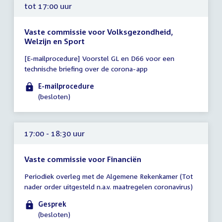
tot 17:00 uur
Vaste commissie voor Volksgezondheid,
Welzijn en Sport
Tijd
[E-mailprocedure] Voorstel GL en D66 voor een
vergadering
technische briefing over de corona-app
tot
17:00
E-mailprocedure
uur
(besloten)
17:00 - 18:30 uur
Vaste commissie voor Financiën
Tijd
Periodiek overleg met de Algemene Rekenkamer (Tot
vergadering
nader order uitgesteld n.a.v. maatregelen coronavirus)
17:00
-
Gesprek
18:30
(besloten)
uur