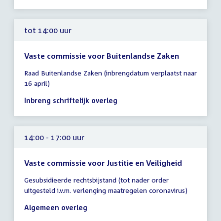
14:00
uur
tot 14:00 uur
Vaste commissie voor Buitenlandse Zaken
Tijd
Raad Buitenlandse Zaken (inbrengdatum verplaatst naar
vergadering
16 april)
tot
14:00
Inbreng schriftelijk overleg
uur
14:00 - 17:00 uur
Vaste commissie voor Justitie en Veiligheid
Tijd
Gesubsidieerde rechtsbijstand (tot nader order
vergadering
uitgesteld i.v.m. verlenging maatregelen coronavirus)
14:00
-
Algemeen overleg
17:00