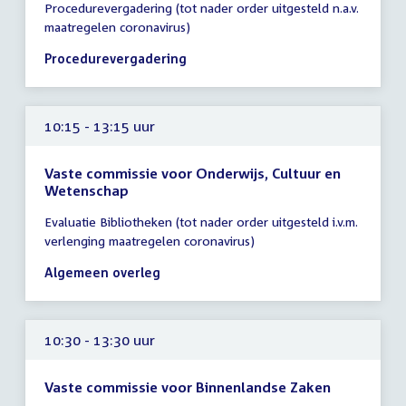
Procedurevergadering (tot nader order uitgesteld n.a.v.
vergadering
maatregelen coronavirus)
10:15
-
Procedurevergadering
11:30
uur
10:15 - 13:15 uur
Vaste commissie voor Onderwijs, Cultuur en
Wetenschap
Tijd
Evaluatie Bibliotheken (tot nader order uitgesteld i.v.m.
vergadering
verlenging maatregelen coronavirus)
10:15
-
Algemeen overleg
13:15
uur
10:30 - 13:30 uur
Vaste commissie voor Binnenlandse Zaken
Tijd