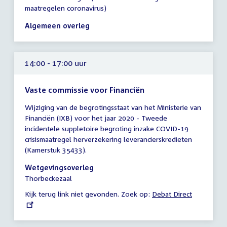
vergadering
maatregelen coronavirus)
13:30
-
Algemeen overleg
16:30
uur
14:00 - 17:00 uur
Vaste commissie voor Financiën
Tijd
Wijziging van de begrotingsstaat van het Ministerie van
vergadering
Financiën (IXB) voor het jaar 2020 - Tweede
14:00
incidentele suppletoire begroting inzake COVID-19
-
crisismaatregel herverzekering leverancierskredieten
17:00
(Kamerstuk 35433).
uur
Wetgevingsoverleg
Thorbeckezaal
Kijk terug link niet gevonden. Zoek op:
External
Debat Direct
link: