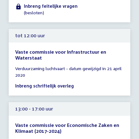
Inbreng feitelijke vragen
(besloten)
tot 12:00 uur
Vaste commissie voor Infrastructuur en
Waterstaat
Tijd
Verduurzaming luchtvaart - datum gewijzigd in 21 april
vergadering
2020
tot
12:00
Inbreng schriftelijk overleg
uur
13:00 - 17:00 uur
Vaste commissie voor Economische Zaken en
Klimaat (2017-2024)
Tijd