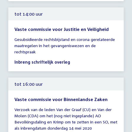
uur
tot 14:00 uur
Vaste commissie voor Justitie en Veiligheid
Tijd
Gesubsidieerde rechtsbijstand en corona gerelateerde
vergadering
maatregelen in het gevangeniswezen en de
tot
rechtspraak
14:00
uur
Inbreng schriftelijk overleg
tot 16:00 uur
Vaste commissie voor Binnenlandse Zaken
Tijd
Verzoek van de leden Van der Graaf (CU) en Van der
vergadering
Molen (CDA) om het (nog niet ingeplande) AO
tot
Bevolkingsdaling en Krimp om te zetten in een SO, met
16:00
als inbrengdatum donderdag 14 mei 2020
uur