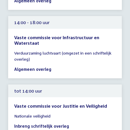
Algemeen overleg
18:00
uur
14:00 - 18:00 uur
Vaste commissie voor Infrastructuur en
Waterstaat
Tijd
Verduurzaming luchtvaart (omgezet in een schriftelijk
vergadering
overleg)
14:00
-
Algemeen overleg
18:00
uur
tot 14:00 uur
Vaste commissie voor Justitie en Veiligheid
Tijd
Nationale veiligheid
vergadering
tot
Inbreng schriftelijk overleg