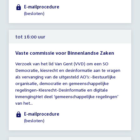
E-mailprocedure
(besloten)
tot 16:00 uur
Vaste commissie voor Binnenlandse Zaken
Tijd
Verzoek van het lid Van Gent (VVD) om een SO
vergadering
Democratie, kiesrecht en desinformatie aan te vragen
tot
als vervanging van de uitgesteld AO’s:-Bestuurlijke
16:00
organisatie, democratie en gemeenschappelijke
uur
regelingen-Kiesrecht-Desinformatie en digitale
inmengingHet deel ‘gemeenschappelijke regelingen’
van het...
E-mailprocedure
(besloten)