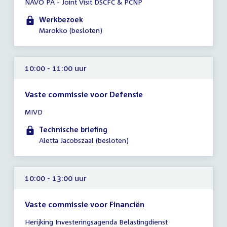
NAVO PA - Joint Visit DSCFC & PCNP
vergadering
00:01
Werkbezoek
-
Marokko (besloten)
23:59
uur
10:00 - 11:00 uur
Vaste commissie voor Defensie
Tijd
MIVD
vergadering
10:00
Technische briefing
-
Aletta Jacobszaal (besloten)
11:00
uur
10:00 - 13:00 uur
Vaste commissie voor Financiën
Tijd
Herijking Investeringsagenda Belastingdienst
vergadering