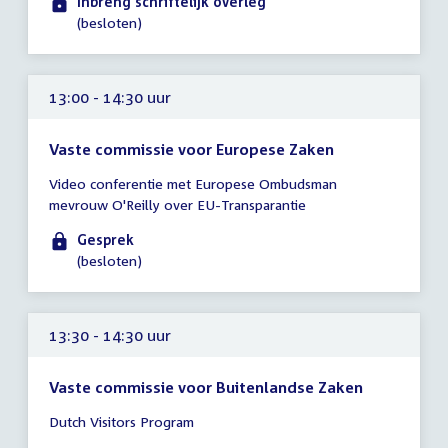
Inbreng schriftelijk overleg
(besloten)
13:00 - 14:30 uur
Vaste commissie voor Europese Zaken
Tijd
Video conferentie met Europese Ombudsman
vergadering
mevrouw O'Reilly over EU-Transparantie
13:00
-
Gesprek
14:30
(besloten)
uur
13:30 - 14:30 uur
Vaste commissie voor Buitenlandse Zaken
Tijd
Dutch Visitors Program
vergadering