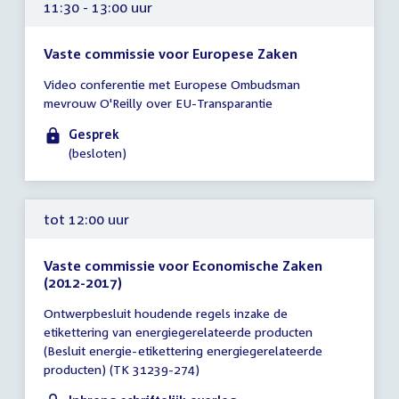
11:30 - 13:00 uur
Vaste commissie voor Europese Zaken
Tijd
Video conferentie met Europese Ombudsman
vergadering
mevrouw O'Reilly over EU-Transparantie
11:30
-
Gesprek
13:00
(besloten)
uur
tot 12:00 uur
Vaste commissie voor Economische Zaken
(2012-2017)
Tijd
Ontwerpbesluit houdende regels inzake de
vergadering
etikettering van energiegerelateerde producten
tot
(Besluit energie-etikettering energiegerelateerde
12:00
producten) (TK 31239-274)
uur