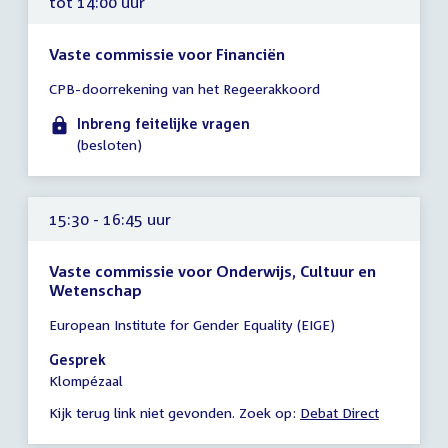
tot 14:00 uur
Vaste commissie voor Financiën
Tijd
CPB-doorrekening van het Regeerakkoord
vergadering
tot
Inbreng feitelijke vragen
14:00
(besloten)
uur
15:30 - 16:45 uur
Vaste commissie voor Onderwijs, Cultuur en
Wetenschap
Tijd
European Institute for Gender Equality (EIGE)
vergadering
15:30
Gesprek
-
Klompézaal
16:45
Kijk terug link niet gevonden. Zoek op:
Debat Direct
uur