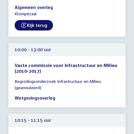
10:00
Algemeen overleg
-
Klompézaal
13:00
uur
Kijk terug
10:00 - 13:00 uur
Vaste commissie voor Infrastructuur en Milieu
(2010-2017)
Tijd
Begrotingsonderzoek Infrastructuur en Milieu
vergadering
(geannuleerd)
10:00
-
Wetgevingsoverleg
13:00
uur
10:15 - 11:15 uur