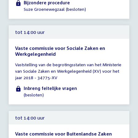
13:30
Bijzondere procedure
-
Suze Groenewegzaal (besloten)
14:30
uur
tot 14:00 uur
Vaste commissie voor Sociale Zaken en
Werkgelegenheid
Tijd
Vaststelling van de begrotingsstaten van het Ministerie
vergadering
van Sociale Zaken en Werkgelegenheid (XV) voor het
tot
jaar 2018 - 34775-XV
14:00
uur
Inbreng feitelijke vragen
(besloten)
tot 14:00 uur
Vaste commissie voor Buitenlandse Zaken