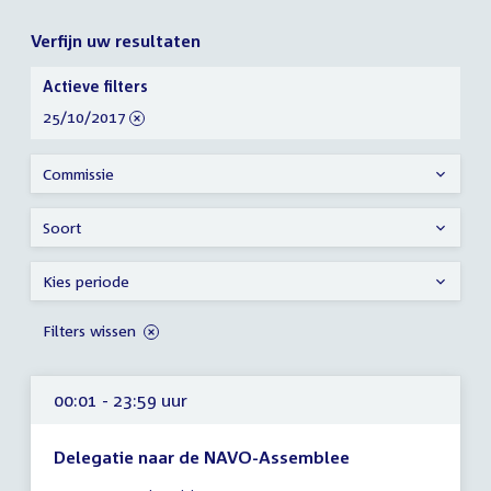
Verfijn uw resultaten
Verfijn
Actieve filters
uw
verwijder
25/10/2017
resultaten
filter
Commissie
Soort
Kies periode
Filters wissen
00:01 - 23:59 uur
Delegatie naar de NAVO-Assemblee
Tijd