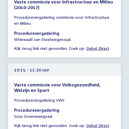
Vaste commissie voor Infrastructuur en Milieu
(2010-2017)
Tijd
Procedurevergadering commissie voor Infrastructuur
vergadering
en Milieu
10:15
-
Procedurevergadering
11:15
Wttewaall van Stoetwegenzaal
uur
Kijk terug link niet gevonden. Zoek op:
Debat Direct
10:15 - 11:30 uur
Vaste commissie voor Volksgezondheid,
Welzijn en Sport
Tijd
Procedurevergadering VWS
vergadering
10:15
Procedurevergadering
-
Suze Groenewegzaal
11:30
Kijk terug link niet gevonden. Zoek op:
Debat Direct
uur