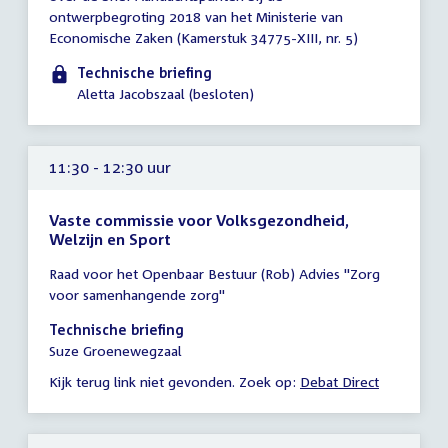
11:00
ontwerpbegroting 2018 van het Ministerie van
-
Economische Zaken (Kamerstuk 34775-XIII, nr. 5)
12:00
uur
Technische briefing
Aletta Jacobszaal (besloten)
11:30 - 12:30 uur
Vaste commissie voor Volksgezondheid,
Welzijn en Sport
Tijd
Raad voor het Openbaar Bestuur (Rob) Advies "Zorg
vergadering
voor samenhangende zorg"
11:30
-
Technische briefing
12:30
Suze Groenewegzaal
uur
Kijk terug link niet gevonden. Zoek op:
Debat Direct