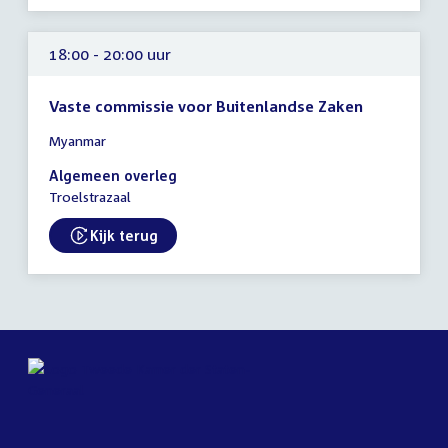
18:30
uur
18:00 - 20:00 uur
Vaste commissie voor Buitenlandse Zaken
Tijd
Myanmar
vergadering
18:00
Algemeen overleg
-
Troelstrazaal
20:00
uur
Kijk terug