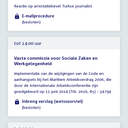
Tijd
Reactie op arrestatiebevel Turkse journalist
vergadering
tot
E-mailprocedure
14:00
(besloten)
uur
tot 14:00 uur
Vaste commissie voor Sociale Zaken en
Werkgelegenheid
Tijd
Implementatie van de wijzigingen van de Code en
vergadering
aanhangsels bij het Maritiem Arbeidsverdrag 2006, die
tot
door de Internationale Arbeidsconferentie zijn
14:00
goedgekeurd op 11 juni 2014 (Trb. 2016, 85) - 34794
uur
Inbreng verslag (wetsvoorstel)
(besloten)