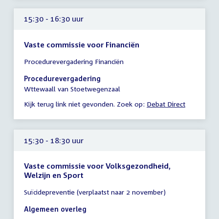
15:30 - 16:30 uur
Vaste commissie voor Financiën
Tijd
Procedurevergadering Financiën
vergadering
15:30
Procedurevergadering
-
Wttewaall van Stoetwegenzaal
16:30
Kijk terug link niet gevonden. Zoek op:
Debat Direct
uur
15:30 - 18:30 uur
Vaste commissie voor Volksgezondheid,
Welzijn en Sport
Tijd
Suïcidepreventie (verplaatst naar 2 november)
vergadering
15:30
Algemeen overleg
-