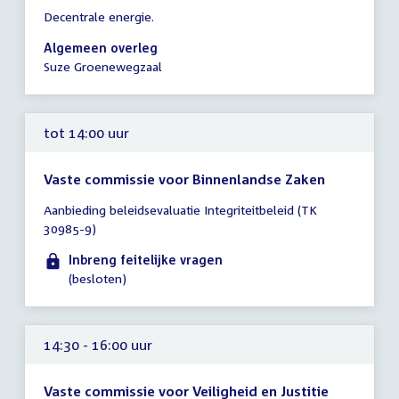
Tijd
Decentrale energie.
vergadering
14:00
Algemeen overleg
-
Suze Groenewegzaal
17:00
uur
tot 14:00 uur
Vaste commissie voor Binnenlandse Zaken
Tijd
Aanbieding beleidsevaluatie Integriteitbeleid (TK
vergadering
30985-9)
tot
14:00
Inbreng feitelijke vragen
uur
(besloten)
14:30 - 16:00 uur
Vaste commissie voor Veiligheid en Justitie