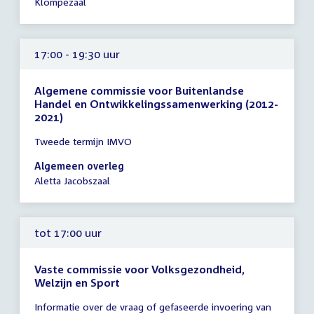
Klompézaal
20:00
uur
17:00 - 19:30 uur
Algemene commissie voor Buitenlandse
Handel en Ontwikkelingssamenwerking (2012-
2021)
Tijd
Tweede termijn IMVO
vergadering
17:00
Algemeen overleg
-
Aletta Jacobszaal
19:30
uur
tot 17:00 uur
Vaste commissie voor Volksgezondheid,
Welzijn en Sport
Tijd
Informatie over de vraag of gefaseerde invoering van
vergadering