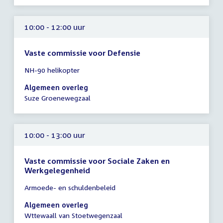
uur
10:00 - 12:00 uur
Vaste commissie voor Defensie
Tijd
NH-90 helikopter
vergadering
10:00
Algemeen overleg
-
Suze Groenewegzaal
12:00
uur
10:00 - 13:00 uur
Vaste commissie voor Sociale Zaken en
Werkgelegenheid
Tijd
Armoede- en schuldenbeleid
vergadering
10:00
Algemeen overleg
-
Wttewaall van Stoetwegenzaal
13:00