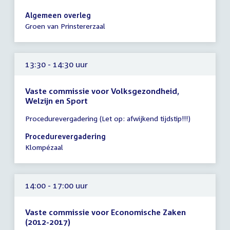
vergadering
13:00
Algemeen overleg
-
Groen van Prinstererzaal
15:00
uur
13:30 - 14:30 uur
Vaste commissie voor Volksgezondheid,
Welzijn en Sport
Tijd
Procedurevergadering (Let op: afwijkend tijdstip!!!)
vergadering
13:30
Procedurevergadering
-
Klompézaal
14:30
uur
14:00 - 17:00 uur
Vaste commissie voor Economische Zaken
(2012-2017)