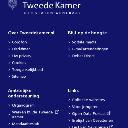
Over Tweedekamer.nl
Blijf op de hoogte
Colofon
Sociale media
Disclaimer
E-mailattenderingen
Uw privacy
Debat Direct
Cookies
Toegankelijkheid
Sitemap
Ambtelijke
Links
ondersteuning
Politieke websites
Organogram
Voor jongeren
External
Werken bij de Tweede
External
Open Data Portaal
link:
Kamer
link:
Erelijst van Gevallenen
Mandaatbesluit
External
Lijst van Gevallenen