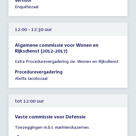
Verhoor
-
Enquêtezaal
14:30
uur
12:00 - 12:30 uur
Algemene commissie voor Wonen en
Rijksdienst (2012-2017)
Tijd
Extra Procedurevergadering cie. Wonen en Rijksdienst
vergadering
12:00
Procedurevergadering
-
Aletta Jacobszaal
12:30
uur
tot 12:00 uur
Vaste commissie voor Defensie
Tijd
Toezeggingen m.b.t. marinierskazernes
vergadering
tot