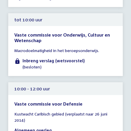
13:00
uur
tot 10:00 uur
Vaste commissie voor Onderwijs, Cultuur en
Wetenschap
Tijd
Macrodoelmatigheid in het beroepsonderwijs.
vergadering
tot
Inbreng verslag (wetsvoorstel)
10:00
(besloten)
uur
10:00 - 12:00 uur
Vaste commissie voor Defensie
Tijd
Kustwacht Caribisch gebied (verplaatst naar 26 juni
vergadering
2014)
10:00
-
Algemeen overleg