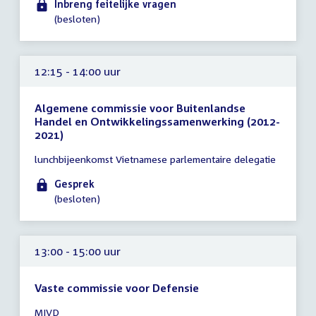
Inbreng feitelijke vragen
12:00
(besloten)
uur
12:15 - 14:00 uur
Algemene commissie voor Buitenlandse
Handel en Ontwikkelingssamenwerking (2012-
2021)
Tijd
lunchbijeenkomst Vietnamese parlementaire delegatie
vergadering
12:15
Gesprek
-
(besloten)
14:00
uur
13:00 - 15:00 uur
Vaste commissie voor Defensie
Tijd
MIVD