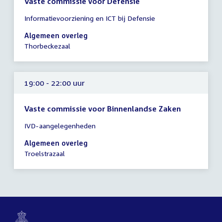
Vaste commissie voor Defensie
Tijd
Informatievoorziening en ICT bij Defensie
vergadering
19:00
Algemeen overleg
-
Thorbeckezaal
21:00
uur
19:00 - 22:00 uur
Vaste commissie voor Binnenlandse Zaken
Tijd
IVD-aangelegenheden
vergadering
19:00
Algemeen overleg
-
Troelstrazaal
22:00
uur