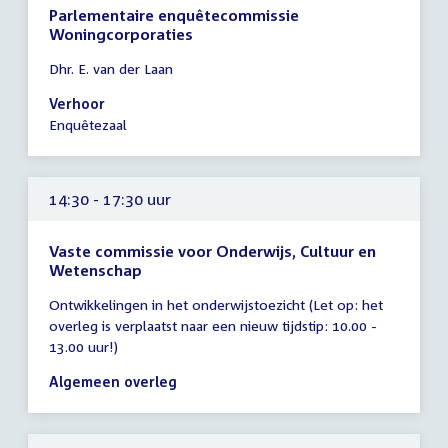
Parlementaire enquêtecommissie
Woningcorporaties
Tijd
Dhr. E. van der Laan
vergadering
14:30
Verhoor
-
Enquêtezaal
23:59
uur
14:30 - 17:30 uur
Vaste commissie voor Onderwijs, Cultuur en
Wetenschap
Tijd
Ontwikkelingen in het onderwijstoezicht (Let op: het
vergadering
overleg is verplaatst naar een nieuw tijdstip: 10.00 -
14:30
13.00 uur!)
-
17:30
Algemeen overleg
uur