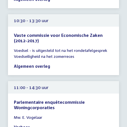
12:00
uur
10:30 - 13:30 uur
Vaste commissie voor Economische Zaken
(2012-2017)
Tijd
Voedsel - is uitgesteld tot na het rondetafelgesprek
vergadering
Voedseiligheid na het zomerreces
10:30
-
Algemeen overleg
13:30
uur
11:00 - 14:30 uur
Parlementaire enquêtecommissie
Woningcorporaties
Tijd
Mw. E. Vogelaar
vergadering
11:00