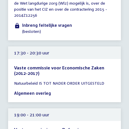
de Wet langdurige zorg (Wlz) mogelijk is, over de
tot
positie van het CIZ en over de contractering 2015 -
17:00
2014Z12256
uur
Inbreng feitelijke vragen
(besloten)
17:30 - 20:30 uur
Vaste commissie voor Economische Zaken
(2012-2017)
Tijd
Natuurbeleid IS TOT NADER ORDER UITGESTELD
vergadering
17:30
Algemeen overleg
-
20:30
uur
19:00 - 21:00 uur