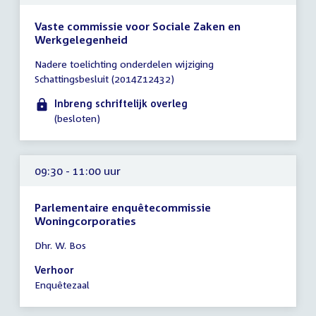
Vaste commissie voor Sociale Zaken en
Werkgelegenheid
Tijd
Nadere toelichting onderdelen wijziging
vergadering
Schattingsbesluit (2014Z12432)
tot
09:00
Inbreng schriftelijk overleg
uur
(besloten)
09:30 - 11:00 uur
Parlementaire enquêtecommissie
Woningcorporaties
Tijd
Dhr. W. Bos
vergadering
09:30
Verhoor
-
Enquêtezaal
11:00
uur