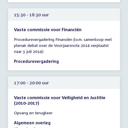
uur
15:30 - 16:30 uur
Vaste commissie voor Financiën
Tijd
Procedurevergadering Financiën (i.v.m. samenloop met
vergadering
plenair debat over de Voorjaarsnota 2014 verplaatst
15:30
naar 3 juli 2014)
-
16:30
Procedurevergadering
uur
17:00 - 20:00 uur
Vaste commissie voor Veiligheid en Justitie
(2010-2017)
Tijd
Opvang en terugkeer
vergadering
17:00
Algemeen overleg
-