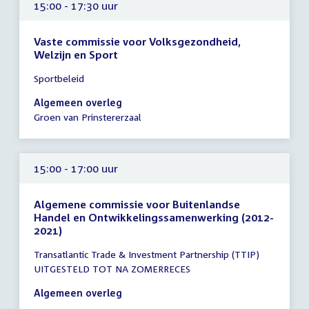
15:00 - 17:30 uur
Vaste commissie voor Volksgezondheid,
Welzijn en Sport
Tijd
Sportbeleid
vergadering
15:00
Algemeen overleg
-
Groen van Prinstererzaal
17:30
uur
15:00 - 17:00 uur
Algemene commissie voor Buitenlandse
Handel en Ontwikkelingssamenwerking (2012-
2021)
Tijd
Transatlantic Trade & Investment Partnership (TTIP)
vergadering
UITGESTELD TOT NA ZOMERRECES
15:00
-
Algemeen overleg
17:00