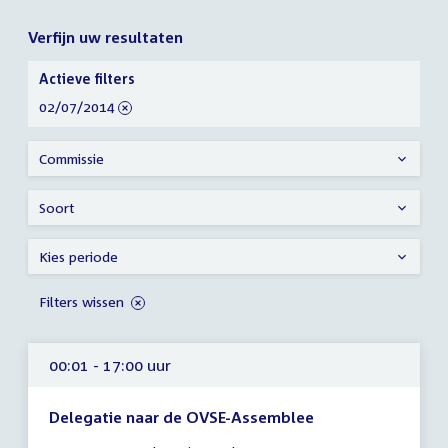
Verfijn uw resultaten
Verfijn
Actieve filters
uw
verwijder
02/07/2014
resultaten
filter
Commissie
Soort
Kies periode
Filters wissen
00:01 - 17:00 uur
Delegatie naar de OVSE-Assemblee
Tijd