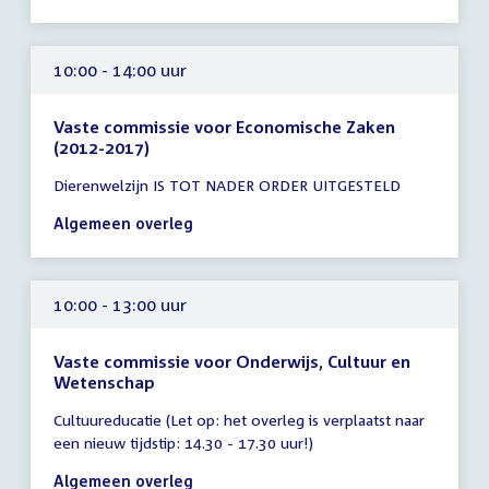
12:00
uur
10:00 - 14:00 uur
Vaste commissie voor Economische Zaken
(2012-2017)
Tijd
Dierenwelzijn IS TOT NADER ORDER UITGESTELD
vergadering
10:00
Algemeen overleg
-
14:00
uur
10:00 - 13:00 uur
Vaste commissie voor Onderwijs, Cultuur en
Wetenschap
Tijd
Cultuureducatie (Let op: het overleg is verplaatst naar
vergadering
een nieuw tijdstip: 14.30 - 17.30 uur!)
10:00
-
Algemeen overleg