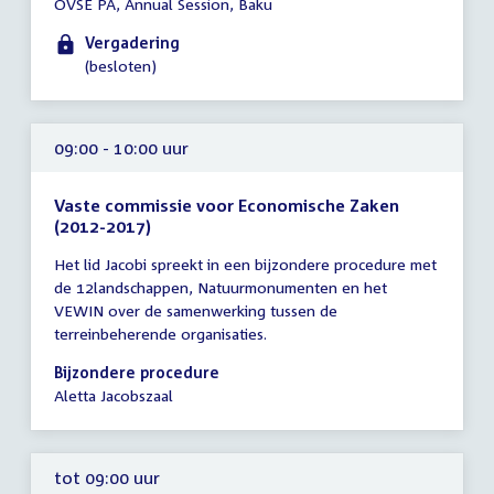
OVSE PA, Annual Session, Baku
vergadering
00:01
Vergadering
-
(besloten)
17:00
uur
09:00 - 10:00 uur
Vaste commissie voor Economische Zaken
(2012-2017)
Tijd
Het lid Jacobi spreekt in een bijzondere procedure met
vergadering
de 12landschappen, Natuurmonumenten en het
09:00
VEWIN over de samenwerking tussen de
-
terreinbeherende organisaties.
10:00
uur
Bijzondere procedure
Aletta Jacobszaal
tot 09:00 uur