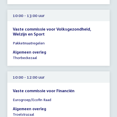
uur
10:00 - 13:00 uur
Vaste commissie voor Volksgezondheid,
Welzijn en Sport
Tijd
Pakketmaatregelen
vergadering
10:00
Algemeen overleg
-
Thorbeckezaal
13:00
uur
10:00 - 12:00 uur
Vaste commissie voor Financiën
Tijd
Eurogroep/Ecofin Raad
vergadering
10:00
Algemeen overleg
-
Troelstrazaal