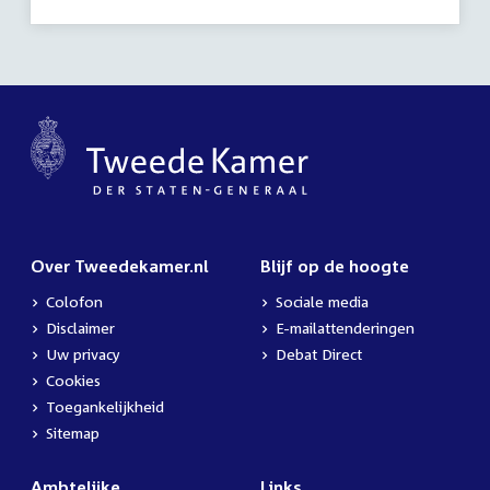
22:00
uur
Over Tweedekamer.nl
Blijf op de hoogte
Colofon
Sociale media
Disclaimer
E-mailattenderingen
Uw privacy
Debat Direct
Cookies
Toegankelijkheid
Sitemap
Ambtelijke
Links