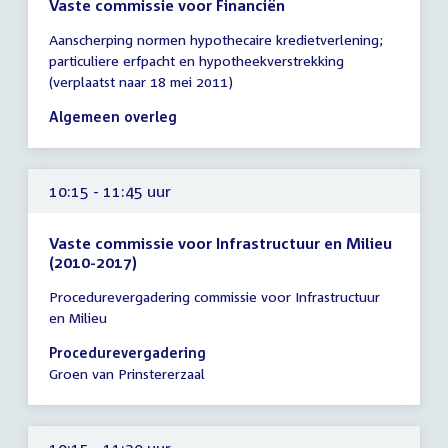
Vaste commissie voor Financiën
Tijd
Aanscherping normen hypothecaire kredietverlening;
vergadering
particuliere erfpacht en hypotheekverstrekking
10:00
(verplaatst naar 18 mei 2011)
-
12:30
Algemeen overleg
uur
10:15 - 11:45 uur
Vaste commissie voor Infrastructuur en Milieu
(2010-2017)
Tijd
Procedurevergadering commissie voor Infrastructuur
vergadering
en Milieu
10:15
-
Procedurevergadering
11:45
Groen van Prinstererzaal
uur
10:15 - 11:30 uur