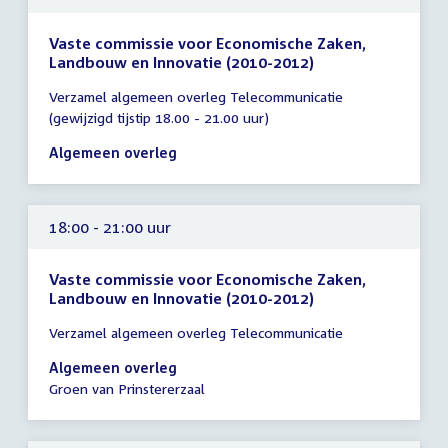
Vaste commissie voor Economische Zaken,
Landbouw en Innovatie (2010-2012)
Tijd
Verzamel algemeen overleg Telecommunicatie
vergadering
(gewijzigd tijstip 18.00 - 21.00 uur)
17:30
-
Algemeen overleg
20:30
uur
18:00 - 21:00 uur
Vaste commissie voor Economische Zaken,
Landbouw en Innovatie (2010-2012)
Tijd
Verzamel algemeen overleg Telecommunicatie
vergadering
18:00
Algemeen overleg
-
Groen van Prinstererzaal
21:00
uur