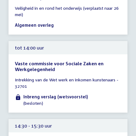
Tijd
Veiligheid in en rond het onderwijs (verplaatst naar 26
vergadering
mei)
14:00
-
Algemeen overleg
16:30
uur
tot 14:00 uur
Vaste commissie voor Sociale Zaken en
Werkgelegenheid
Tijd
Intrekking van de Wet werk en inkomen kunstenaars -
vergadering
32701
tot
14:00
Inbreng verslag (wetsvoorstel)
uur
(besloten)
14:30 - 15:30 uur