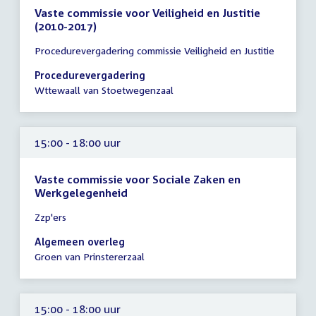
Vaste commissie voor Veiligheid en Justitie
(2010-2017)
Tijd
Procedurevergadering commissie Veiligheid en Justitie
vergadering
14:30
Procedurevergadering
-
Wttewaall van Stoetwegenzaal
15:30
uur
15:00 - 18:00 uur
Vaste commissie voor Sociale Zaken en
Werkgelegenheid
Tijd
Zzp'ers
vergadering
15:00
Algemeen overleg
-
Groen van Prinstererzaal
18:00
uur
15:00 - 18:00 uur