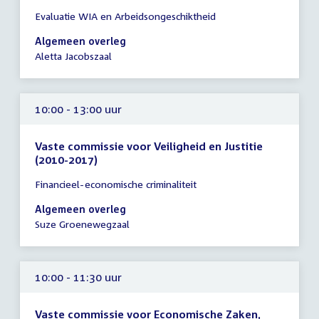
Tijd
Evaluatie WIA en Arbeidsongeschiktheid
vergadering
10:00
Algemeen overleg
-
Aletta Jacobszaal
14:00
uur
10:00 - 13:00 uur
Vaste commissie voor Veiligheid en Justitie
(2010-2017)
Tijd
Financieel-economische criminaliteit
vergadering
10:00
Algemeen overleg
-
Suze Groenewegzaal
13:00
uur
10:00 - 11:30 uur
Vaste commissie voor Economische Zaken,