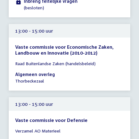
Inbreng feitelijke vragen
12:00
(besloten)
uur
13:00 - 15:00 uur
Vaste commissie voor Economische Zaken,
Landbouw en Innovatie (2010-2012)
Tijd
Raad Buitenlandse Zaken (handelsbeleid)
vergadering
13:00
Algemeen overleg
-
Thorbeckezaal
15:00
uur
13:00 - 15:00 uur
Vaste commissie voor Defensie
Tijd
Verzamel AO Materieel
vergadering