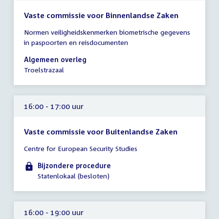
Vaste commissie voor Binnenlandse Zaken
Tijd
Normen veiligheidskenmerken biometrische gegevens
vergadering
in paspoorten en reisdocumenten
16:00
-
Algemeen overleg
19:00
Troelstrazaal
uur
16:00 - 17:00 uur
Vaste commissie voor Buitenlandse Zaken
Tijd
Centre for European Security Studies
vergadering
16:00
Bijzondere procedure
-
Statenlokaal (besloten)
17:00
uur
16:00 - 19:00 uur