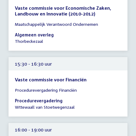
Vaste commissie voor Economische Zaken,
Landbouw en Innovatie (2010-2012)
Tijd
Maatschappelijk Verantwoord Ondernemen
vergadering
15:30
Algemeen overleg
-
Thorbeckezaal
17:30
uur
15:30 - 16:30 uur
Vaste commissie voor Financiën
Tijd
Procedurevergadering Financiën
vergadering
15:30
Procedurevergadering
-
Wttewaall van Stoetwegenzaal
16:30
uur
16:00 - 19:00 uur