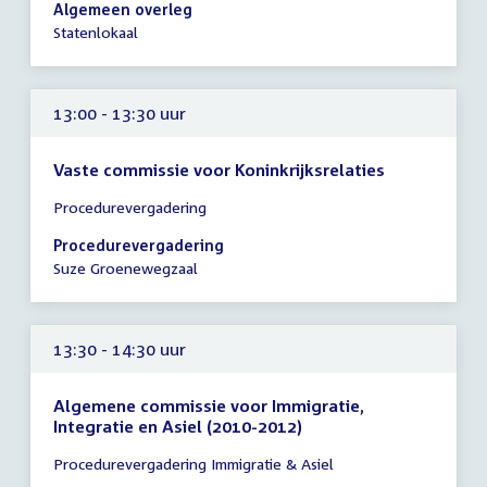
13:00
Algemeen overleg
-
Statenlokaal
15:00
uur
13:00 - 13:30 uur
Vaste commissie voor Koninkrijksrelaties
Tijd
Procedurevergadering
vergadering
13:00
Procedurevergadering
-
Suze Groenewegzaal
13:30
uur
13:30 - 14:30 uur
Algemene commissie voor Immigratie,
Integratie en Asiel (2010-2012)
Tijd
Procedurevergadering Immigratie & Asiel
vergadering