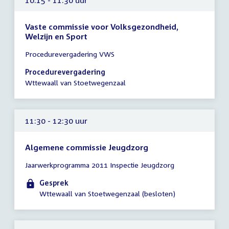
Vaste commissie voor Volksgezondheid,
Welzijn en Sport
Tijd
Procedurevergadering VWS
vergadering
10:15
Procedurevergadering
-
Wttewaall van Stoetwegenzaal
11:30
uur
11:30 - 12:30 uur
Algemene commissie Jeugdzorg
Tijd
Jaarwerkprogramma 2011 Inspectie Jeugdzorg
vergadering
11:30
Gesprek
-
Wttewaall van Stoetwegenzaal (besloten)
12:30
uur