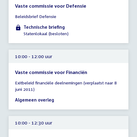
Vaste commissie voor Defensie
Tijd
Beleidsbrief Defensie
vergadering
10:00
Technische briefing
-
Statenlokaal (besloten)
12:00
uur
10:00 - 12:00 uur
Vaste commissie voor Financiën
Tijd
Exitbeleid financiële deelnemingen (verplaatst naar 8
vergadering
juni 2011)
10:00
-
Algemeen overleg
12:00
uur
10:00 - 12:30 uur