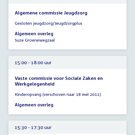
Algemene commissie Jeugdzorg
Tijd
Gesloten jeugdzorg/Jeugdzorgplus
vergadering
15:00
Algemeen overleg
-
Suze Groenewegzaal
18:00
uur
15:00 - 18:00 uur
Vaste commissie voor Sociale Zaken en
Werkgelegenheid
Tijd
Kinderopvang (verschoven naar 18 mei 2011)
vergadering
15:00
Algemeen overleg
-
18:00
uur
15:30 - 17:30 uur