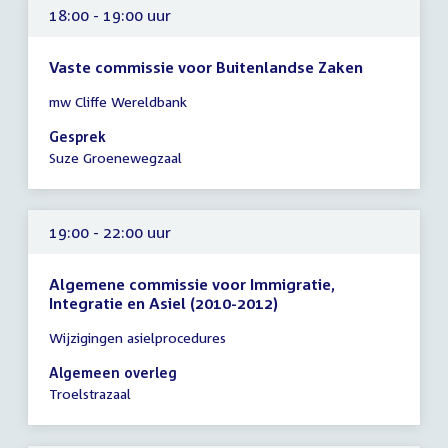
18:00 - 19:00 uur
Vaste commissie voor Buitenlandse Zaken
Tijd
mw Cliffe Wereldbank
vergadering
18:00
Gesprek
-
Suze Groenewegzaal
19:00
uur
19:00 - 22:00 uur
Algemene commissie voor Immigratie,
Integratie en Asiel (2010-2012)
Tijd
Wijzigingen asielprocedures
vergadering
19:00
Algemeen overleg
-
Troelstrazaal
22:00
uur