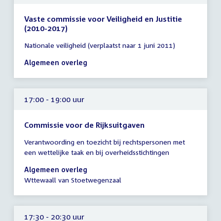
Vaste commissie voor Veiligheid en Justitie
(2010-2017)
Tijd
Nationale veiligheid (verplaatst naar 1 juni 2011)
vergadering
16:00
Algemeen overleg
-
19:00
uur
17:00 - 19:00 uur
Commissie voor de Rijksuitgaven
Tijd
Verantwoording en toezicht bij rechtspersonen met
vergadering
een wettelijke taak en bij overheidsstichtingen
17:00
-
Algemeen overleg
19:00
Wttewaall van Stoetwegenzaal
uur
17:30 - 20:30 uur