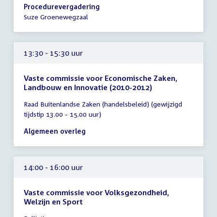
13:30
Procedurevergadering
-
Suze Groenewegzaal
14:30
uur
13:30 - 15:30 uur
Vaste commissie voor Economische Zaken,
Landbouw en Innovatie (2010-2012)
Tijd
Raad Buitenlandse Zaken (handelsbeleid) (gewijzigd
vergadering
tijdstip 13.00 - 15.00 uur)
13:30
-
Algemeen overleg
15:30
uur
14:00 - 16:00 uur
Vaste commissie voor Volksgezondheid,
Welzijn en Sport
Tijd