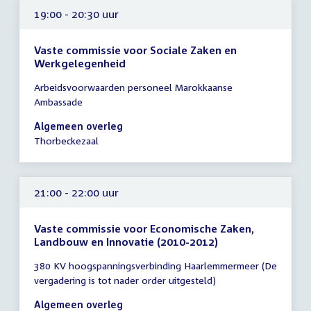
19:00 - 20:30 uur
Vaste commissie voor Sociale Zaken en
Werkgelegenheid
Tijd
Arbeidsvoorwaarden personeel Marokkaanse
vergadering
Ambassade
19:00
-
Algemeen overleg
20:30
Thorbeckezaal
uur
21:00 - 22:00 uur
Vaste commissie voor Economische Zaken,
Landbouw en Innovatie (2010-2012)
Tijd
380 KV hoogspanningsverbinding Haarlemmermeer (De
vergadering
vergadering is tot nader order uitgesteld)
21:00
-
Algemeen overleg