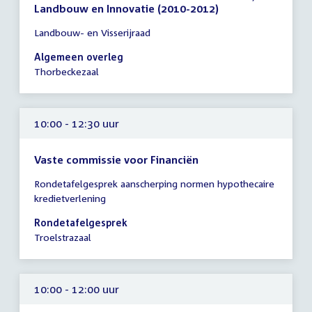
Landbouw en Innovatie (2010-2012)
Tijd
Landbouw- en Visserijraad
vergadering
10:00
Algemeen overleg
-
Thorbeckezaal
11:30
uur
10:00 - 12:30 uur
Vaste commissie voor Financiën
Tijd
Rondetafelgesprek aanscherping normen hypothecaire
vergadering
kredietverlening
10:00
-
Rondetafelgesprek
12:30
Troelstrazaal
uur
10:00 - 12:00 uur