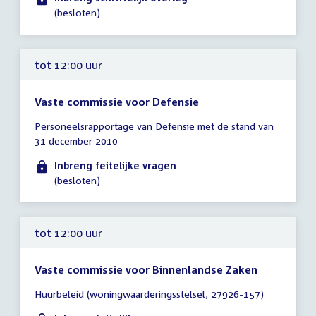
uur
(besloten)
tot 12:00 uur
Vaste commissie voor Defensie
Tijd
Personeelsrapportage van Defensie met de stand van
vergadering
31 december 2010
tot
12:00
Inbreng feitelijke vragen
uur
(besloten)
tot 12:00 uur
Vaste commissie voor Binnenlandse Zaken
Tijd
Huurbeleid (woningwaarderingsstelsel, 27926-157)
vergadering
tot