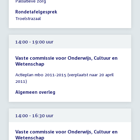
Palliatieve zorg
vergadering
14:00
Rondetafelgesprek
-
Troelstrazaal
16:00
uur
14:00 - 19:00 uur
Vaste commissie voor Onderwijs, Cultuur en
Wetenschap
Tijd
Actieplan mbo 2011-2015 (verplaatst naar 20 april
vergadering
2011)
14:00
-
Algemeen overleg
19:00
uur
14:00 - 16:30 uur
Vaste commissie voor Onderwijs, Cultuur en
Wetenschap