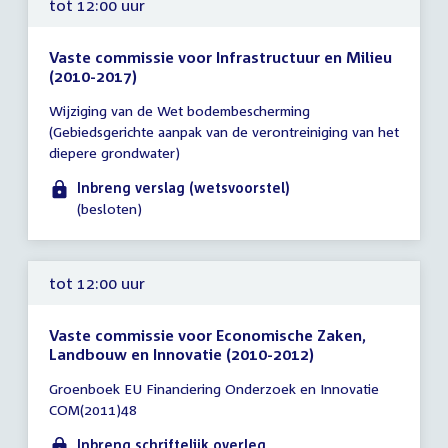
tot 12:00 uur
Vaste commissie voor Infrastructuur en Milieu
(2010-2017)
Tijd
Wijziging van de Wet bodembescherming
vergadering
(Gebiedsgerichte aanpak van de verontreiniging van het
tot
diepere grondwater)
12:00
uur
Inbreng verslag (wetsvoorstel)
(besloten)
tot 12:00 uur
Vaste commissie voor Economische Zaken,
Landbouw en Innovatie (2010-2012)
Tijd
Groenboek EU Financiering Onderzoek en Innovatie
vergadering
COM(2011)48
tot
12:00
Inbreng schriftelijk overleg