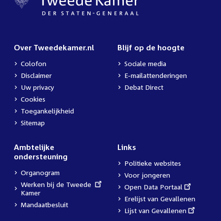
Over Tweedekamer.nl
Blijf op de hoogte
Colofon
Sociale media
Disclaimer
E-mailattenderingen
Uw privacy
Debat Direct
Cookies
Toegankelijkheid
Sitemap
Ambtelijke
Links
ondersteuning
Politieke websites
Organogram
Voor jongeren
External
Werken bij de Tweede
External
Open Data Portaal
link:
Kamer
link:
Erelijst van Gevallenen
Mandaatbesluit
External
Lijst van Gevallenen
link: