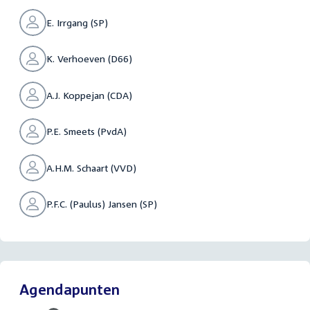
E. Irrgang (SP)
K. Verhoeven (D66)
A.J. Koppejan (CDA)
P.E. Smeets (PvdA)
A.H.M. Schaart (VVD)
P.F.C. (Paulus) Jansen (SP)
Agendapunten