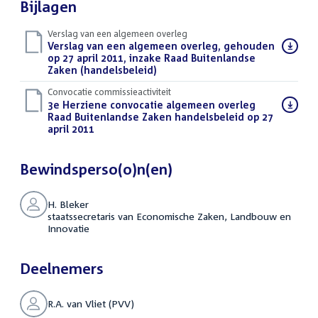
Bijlagen
Verslag van een algemeen overleg
Download
Verslag van een algemeen overleg, gehouden
bestand:
op 27 april 2011, inzake Raad Buitenlandse
Zaken (handelsbeleid)
(PDF)
Convocatie commissieactiviteit
Download
3e Herziene convocatie algemeen overleg
bestand:
Raad Buitenlandse Zaken handelsbeleid op 27
april 2011
(PDF)
Bewindsperso(o)n(en)
H. Bleker
staatssecretaris van Economische Zaken, Landbouw en
Innovatie
Deelnemers
R.A. van Vliet (PVV)