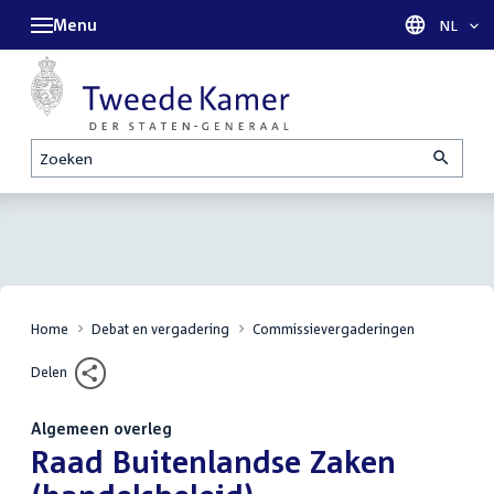
Menu
Taal sel
NL
Zoeken
Home
Debat en vergadering
Commissievergaderingen
Delen
Algemeen overleg
:
Raad Buitenlandse Zaken