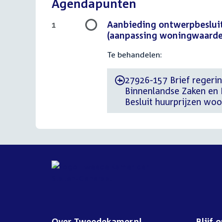
Agendapunten
Aanbieding ontwerpbesluit
1
(aanpassing woningwaarder
Te behandelen:
27926-157 Brief regering
-
Binnenlandse Zaken en K
Besluit huurprijzen wo
Over Tweedekamer.nl
Blijf 