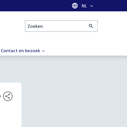
Taal selectie
NL
Zoeken
Contact en bezoek
n