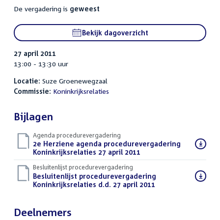
De vergadering is
geweest
Bekijk dagoverzicht
27 april 2011
13:00 - 13:30 uur
Locatie:
Suze Groenewegzaal
Commissie:
Koninkrijksrelaties
Bijlagen
Agenda procedurevergadering
Download
2e Herziene agenda procedurevergadering
bestand:
Koninkrijksrelaties 27 april 2011
(PDF)
Besluitenlijst procedurevergadering
Download
Besluitenlijst procedurevergadering
bestand:
Koninkrijksrelaties d.d. 27 april 2011
(PDF)
Deelnemers