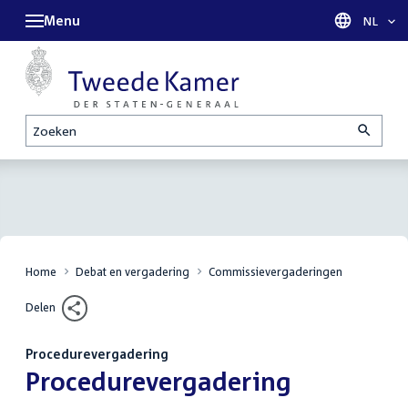
Menu
Taal sel
NL
Zoeken
Home
Debat en vergadering
Commissievergaderingen
Delen
Procedurevergadering
:
Procedurevergadering