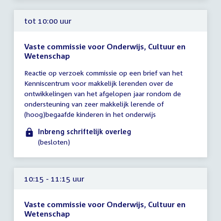
13:00
uur
tot 10:00 uur
Vaste commissie voor Onderwijs, Cultuur en
Wetenschap
Tijd
Reactie op verzoek commissie op een brief van het
vergadering
Kenniscentrum voor makkelijk lerenden over de
tot
ontwikkelingen van het afgelopen jaar rondom de
10:00
ondersteuning van zeer makkelijk lerende of
uur
(hoog)begaafde kinderen in het onderwijs
Inbreng schriftelijk overleg
(besloten)
10:15 - 11:15 uur
Vaste commissie voor Onderwijs, Cultuur en
Wetenschap