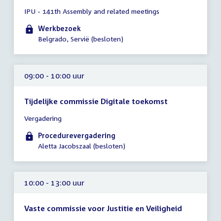
Tijd
IPU - 141th Assembly and related meetings
vergadering
00:01
Werkbezoek
-
Belgrado, Servië (besloten)
18:00
uur
09:00 - 10:00 uur
Tijdelijke commissie Digitale toekomst
Tijd
Vergadering
vergadering
09:00
Procedurevergadering
-
Aletta Jacobszaal (besloten)
10:00
uur
10:00 - 13:00 uur
Vaste commissie voor Justitie en Veiligheid
Tijd