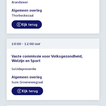
Brandweer
vergadering
10:00
Algemeen overleg
-
Thorbeckezaal
13:00
uur
Kijk terug
External link:
10:00 - 12:00 uur
Vaste commissie voor Volksgezondheid,
Welzijn en Sport
Tijd
Suïcidepreventie
vergadering
10:00
Algemeen overleg
-
Suze Groenewegzaal
12:00
uur
Kijk terug
External link: