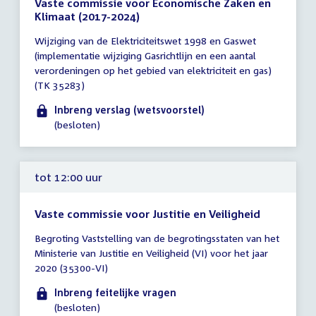
Vaste commissie voor Economische Zaken en
Klimaat (2017-2024)
Tijd
Wijziging van de Elektriciteitswet 1998 en Gaswet
vergadering
(implementatie wijziging Gasrichtlijn en een aantal
tot
verordeningen op het gebied van elektriciteit en gas)
12:00
(TK 35283)
uur
Inbreng verslag (wetsvoorstel)
(besloten)
tot 12:00 uur
Vaste commissie voor Justitie en Veiligheid
Tijd
Begroting Vaststelling van de begrotingsstaten van het
vergadering
Ministerie van Justitie en Veiligheid (VI) voor het jaar
tot
2020 (35300-VI)
12:00
uur
Inbreng feitelijke vragen
(besloten)