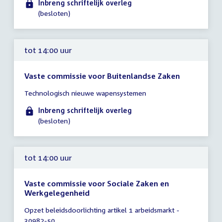
Inbreng schriftelijk overleg
(besloten)
tot 14:00 uur
Vaste commissie voor Buitenlandse Zaken
Tijd
Technologisch nieuwe wapensystemen
vergadering
tot
Inbreng schriftelijk overleg
14:00
(besloten)
uur
tot 14:00 uur
Vaste commissie voor Sociale Zaken en
Werkgelegenheid
Tijd
Opzet beleidsdoorlichting artikel 1 arbeidsmarkt -
vergadering
30982-50