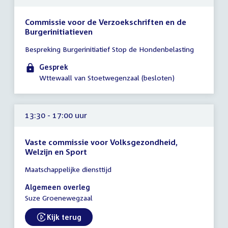
Commissie voor de Verzoekschriften en de
Burgerinitiatieven
Tijd
Bespreking Burgerinitiatief Stop de Hondenbelasting
vergadering
13:30
Gesprek
-
Wttewaall van Stoetwegenzaal (besloten)
14:00
uur
13:30 - 17:00 uur
Vaste commissie voor Volksgezondheid,
Welzijn en Sport
Tijd
Maatschappelijke diensttijd
vergadering
13:30
Algemeen overleg
-
Suze Groenewegzaal
17:00
uur
Kijk terug
External link: