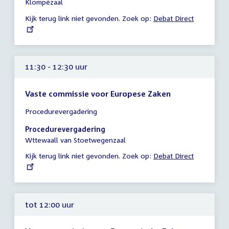
Klompézaal
12:30
Kijk terug link niet gevonden. Zoek op:
External
Debat Direct
uur
link:
11:30 - 12:30 uur
Vaste commissie voor Europese Zaken
Tijd
Procedurevergadering
vergadering
11:30
Procedurevergadering
-
Wttewaall van Stoetwegenzaal
12:30
Kijk terug link niet gevonden. Zoek op:
External
Debat Direct
uur
link:
tot 12:00 uur