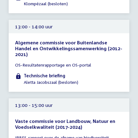
-
Klompézaal (besloten)
13:00
uur
13:00 - 14:00 uur
Algemene commissie voor Buitenlandse
Handel en Ontwikkelingssamenwerking (2012-
2021)
Tijd
OS-Resultatenrapportage en OS-portal
vergadering
13:00
Technische briefing
-
Aletta Jacobszaal (besloten)
14:00
uur
13:00 - 15:00 uur
Vaste commissie voor Landbouw, Natuur en
Voedselkwaliteit (2017-2024)
Tijd
IPBES-rapport over de afname van biodiversiteit