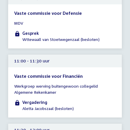
Vaste commissie voor Defensie
Tijd
MDV
vergadering
10:30
Gesprek
-
Wttewaall van Stoetwegenzaal (besloten)
11:30
uur
11:00 - 11:30 uur
Vaste commissie voor Financiën
Tijd
Werkgroep werving buitengewoon collegelid
vergadering
Algemene Rekenkamer
11:00
-
Vergadering
11:30
Aletta Jacobszaal (besloten)
uur
11:30 - 13:00 uur