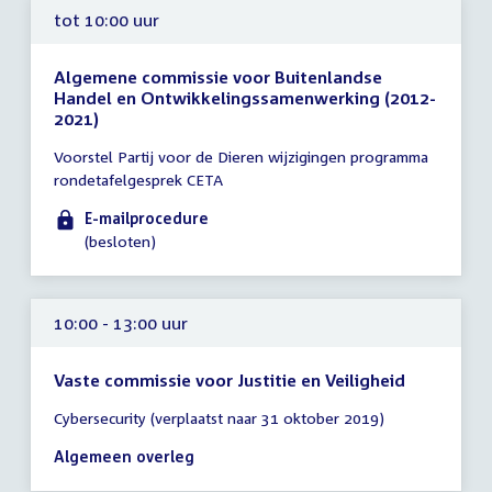
tot 10:00 uur
Algemene commissie voor Buitenlandse
Handel en Ontwikkelingssamenwerking (2012-
2021)
Tijd
Voorstel Partij voor de Dieren wijzigingen programma
vergadering
rondetafelgesprek CETA
tot
10:00
E-mailprocedure
uur
(besloten)
10:00 - 13:00 uur
Vaste commissie voor Justitie en Veiligheid
Tijd
Cybersecurity (verplaatst naar 31 oktober 2019)
vergadering
10:00
Algemeen overleg
-