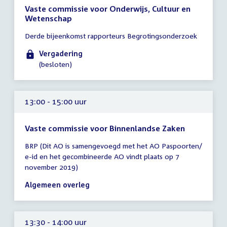
Vaste commissie voor Onderwijs, Cultuur en
Wetenschap
Tijd
Derde bijeenkomst rapporteurs Begrotingsonderzoek
vergadering
13:00
Vergadering
-
(besloten)
14:00
uur
13:00 - 15:00 uur
Vaste commissie voor Binnenlandse Zaken
Tijd
BRP (Dit AO is samengevoegd met het AO Paspoorten/
vergadering
e-id en het gecombineerde AO vindt plaats op 7
13:00
november 2019)
-
15:00
Algemeen overleg
uur
13:30 - 14:00 uur