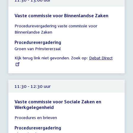
Vaste commissie voor Binnenlandse Zaken
Tijd
Procedurevergadering vaste commissie voor
vergadering
Binnenlandse Zaken
11:30
-
Procedurevergadering
13:00
Groen van Prinstererzaal
uur
Kijk terug link niet gevonden. Zoek op:
External
Debat Direct
link:
11:30 - 12:30 uur
Vaste commissie voor Sociale Zaken en
Werkgelegenheid
Tijd
Procedures en brieven
vergadering
11:30
Procedurevergadering
-