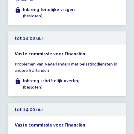
tot
14:00
Inbreng feitelijke vragen
uur
(besloten)
tot 14:00 uur
Vaste commissie voor Financiën
Tijd
Problemen van Nederlanders met belastingdiensten in
vergadering
andere EU-landen
tot
14:00
Inbreng schriftelijk overleg
uur
(besloten)
tot 14:00 uur
Vaste commissie voor Financiën
Tijd