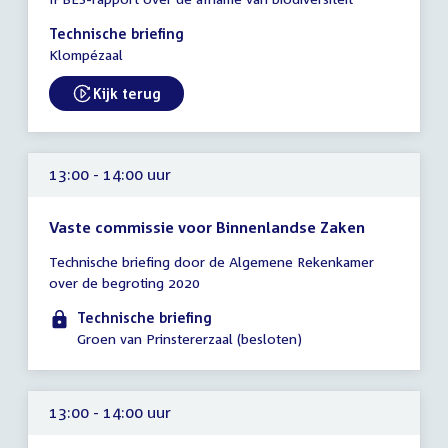
vergadering
13:00
Technische briefing
-
Klompézaal
15:00
uur
Kijk terug
External link:
13:00 - 14:00 uur
Vaste commissie voor Binnenlandse Zaken
Tijd
Technische briefing door de Algemene Rekenkamer
vergadering
over de begroting 2020
13:00
-
Technische briefing
14:00
Groen van Prinstererzaal (besloten)
uur
13:00 - 14:00 uur