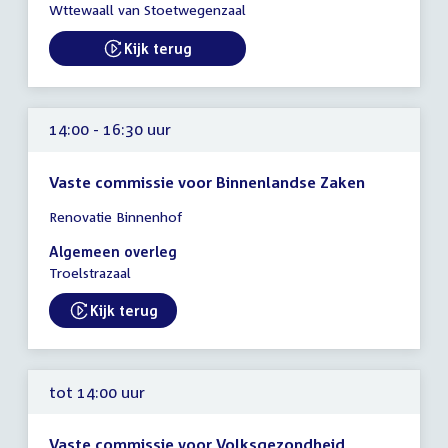
-
Wttewaall van Stoetwegenzaal
15:00
uur
Kijk terug
External link:
14:00 - 16:30 uur
Vaste commissie voor Binnenlandse Zaken
Tijd
Renovatie Binnenhof
vergadering
14:00
Algemeen overleg
-
Troelstrazaal
16:30
uur
Kijk terug
External link:
tot 14:00 uur
Vaste commissie voor Volksgezondheid,