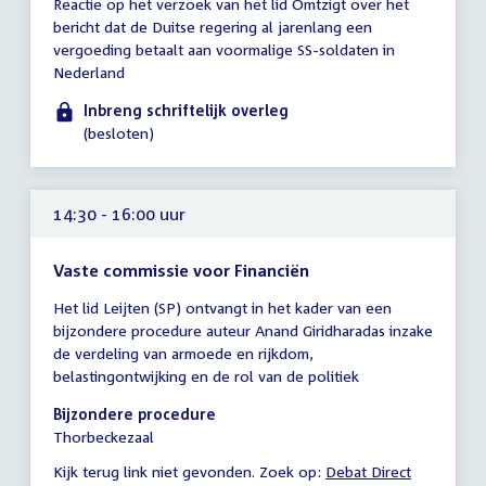
Reactie op het verzoek van het lid Omtzigt over het
vergadering
bericht dat de Duitse regering al jarenlang een
tot
vergoeding betaalt aan voormalige SS-soldaten in
14:00
Nederland
uur
Inbreng schriftelijk overleg
(besloten)
14:30 - 16:00 uur
Vaste commissie voor Financiën
Tijd
Het lid Leijten (SP) ontvangt in het kader van een
vergadering
bijzondere procedure auteur Anand Giridharadas inzake
14:30
de verdeling van armoede en rijkdom,
-
belastingontwijking en de rol van de politiek
16:00
uur
Bijzondere procedure
Thorbeckezaal
Kijk terug link niet gevonden. Zoek op:
External
Debat Direct