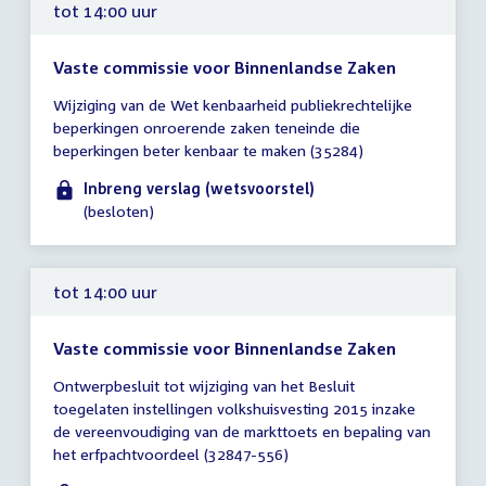
tot 14:00 uur
Vaste commissie voor Binnenlandse Zaken
Tijd
Wijziging van de Wet kenbaarheid publiekrechtelijke
vergadering
beperkingen onroerende zaken teneinde die
tot
beperkingen beter kenbaar te maken (35284)
14:00
uur
Inbreng verslag (wetsvoorstel)
(besloten)
tot 14:00 uur
Vaste commissie voor Binnenlandse Zaken
Tijd
Ontwerpbesluit tot wijziging van het Besluit
vergadering
toegelaten instellingen volkshuisvesting 2015 inzake
tot
de vereenvoudiging van de markttoets en bepaling van
14:00
het erfpachtvoordeel (32847-556)
uur