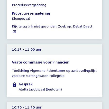
Tijd
Procedurevergadering
vergadering
10:15
Procedurevergadering
-
Klompézaal
11:15
Kijk terug link niet gevonden. Zoek op:
External
Debat Direct
uur
link:
10:15 - 11:00 uur
Vaste commissie voor Financiën
Tijd
Toelichting Algemene Rekenkamer op aanbevelingslijst
vergadering
vacature buitengewoon collegelid
10:15
-
Gesprek
11:00
Aletta Jacobszaal (besloten)
uur
10:30 - 11:30 uur