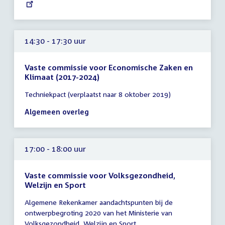
link:
14:30 - 17:30 uur
Vaste commissie voor Economische Zaken en
Klimaat (2017-2024)
Tijd
Techniekpact (verplaatst naar 8 oktober 2019)
vergadering
14:30
Algemeen overleg
-
17:30
uur
17:00 - 18:00 uur
Vaste commissie voor Volksgezondheid,
Welzijn en Sport
Tijd
Algemene Rekenkamer aandachtspunten bij de
vergadering
ontwerpbegroting 2020 van het Ministerie van
17:00
Volksgezondheid, Welzijn en Sport