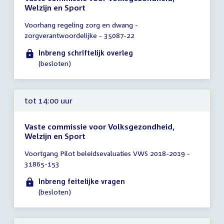
Welzijn en Sport
Tijd
Voorhang regeling zorg en dwang -
vergadering
zorgverantwoordelijke - 35087-22
tot
14:00
Inbreng schriftelijk overleg
uur
(besloten)
tot 14:00 uur
Vaste commissie voor Volksgezondheid,
Welzijn en Sport
Tijd
Voortgang Pilot beleidsevaluaties VWS 2018-2019 -
vergadering
31865-153
tot
14:00
Inbreng feitelijke vragen
uur
(besloten)