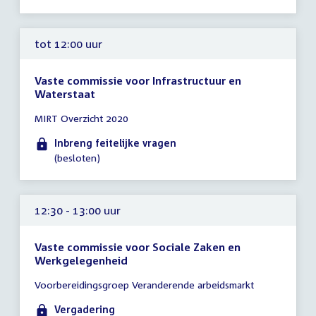
tot 12:00 uur
Vaste commissie voor Infrastructuur en
Waterstaat
Tijd
MIRT Overzicht 2020
vergadering
tot
Inbreng feitelijke vragen
12:00
(besloten)
uur
12:30 - 13:00 uur
Vaste commissie voor Sociale Zaken en
Werkgelegenheid
Tijd
Voorbereidingsgroep Veranderende arbeidsmarkt
vergadering
12:30
Vergadering