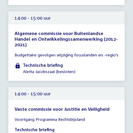
14:00 - 15:00 uur
Algemene commissie voor Buitenlandse
Handel en Ontwikkelingssamenwerking (2012-
2021)
Tijd
Budgettaire gevolgen wijziging focuslanden en -regio's
vergadering
14:00
Technische briefing
-
Aletta Jacobszaal (besloten)
15:00
uur
14:00 - 15:00 uur
Vaste commissie voor Justitie en Veiligheid
Tijd
Voortgang Programma Rechtsbijstand
vergadering
14:00
Technische briefing