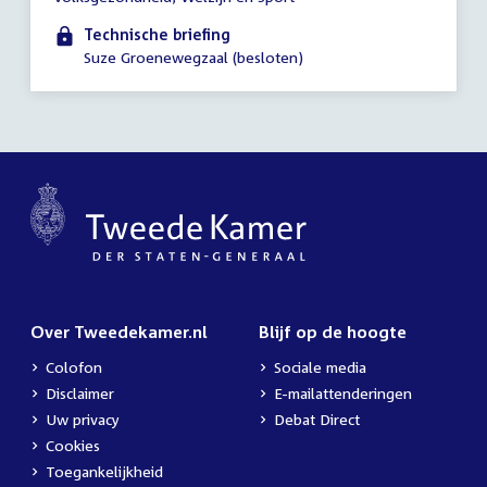
-
18:00
Technische briefing
uur
Suze Groenewegzaal (besloten)
Over Tweedekamer.nl
Blijf op de hoogte
Colofon
Sociale media
Disclaimer
E-mailattenderingen
Uw privacy
Debat Direct
Cookies
Toegankelijkheid