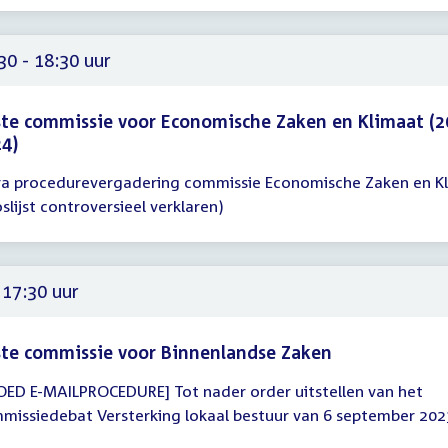
30
30
30 - 18:30 uur
te commissie voor Economische Zaken en Klimaat (2
4)
ra procedurevergadering commissie Economische Zaken en K
gadering
slijst controversieel verklaren)
30
30
 17:30 uur
te commissie voor Binnenlandse Zaken
OED E-MAILPROCEDURE] Tot nader order uitstellen van het
gadering
missiedebat Versterking lokaal bestuur van 6 september 202
30