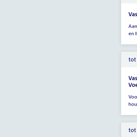
uur
Vas
Tijd
Aan
ver
en 
13:
-
13:
uur
tot
Vas
Voe
Tijd
Voo
ver
hou
tot
14:
uur
tot