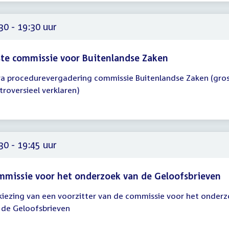
30 - 19:30 uur
te commissie voor Buitenlandse Zaken
ra procedurevergadering commissie Buitenlandse Zaken (grosl
gadering
troversieel verklaren)
30
30
30 - 19:45 uur
missie voor het onderzoek van de Geloofsbrieven
kiezing van een voorzitter van de commissie voor het onder
gadering
 de Geloofsbrieven
30