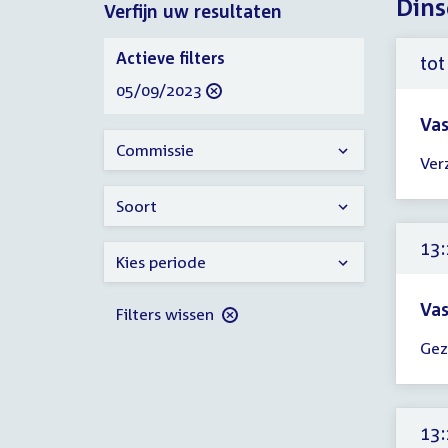
Dins
Verfijn uw resultaten
2023
Verfijn
Actieve filters
tot
uw
verwijder
05/09/2023
resultaten
filter
Vas
Tijd
Commissie
Ver
ver
tot
Soort
11:
uur
13:
Kies periode
Vas
Filters wissen
Tijd
Gez
ver
13:
-
13:
13: