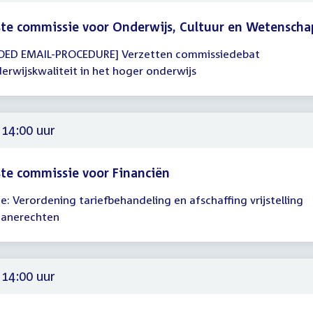
te commissie voor Onderwijs, Cultuur en Wetenscha
OED EMAIL-PROCEDURE] Verzetten commissiedebat
gadering
erwijskwaliteit in het hoger onderwijs
00
 14:00 uur
te commissie voor Financiën
he: Verordening tariefbehandeling en afschaffing vrijstelling
gadering
anerechten
00
 14:00 uur