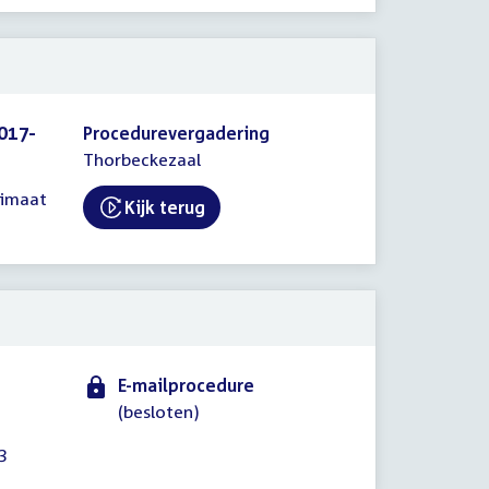
017-
Procedurevergadering
Thorbeckezaal
limaat
Kijk terug
External link:
E-mailprocedure
(besloten)
3