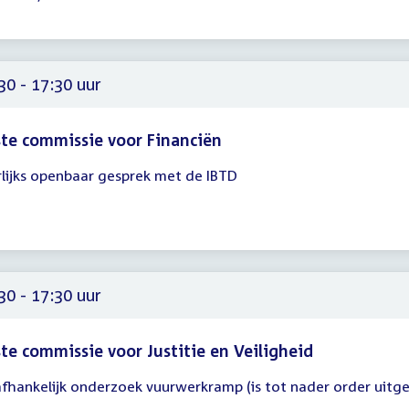
30
30
30 - 17:30 uur
te commissie voor Financiën
rlijks openbaar gesprek met de IBTD
gadering
30
30
30 - 17:30 uur
te commissie voor Justitie en Veiligheid
fhankelijk onderzoek vuurwerkramp (is tot nader order uitge
gadering