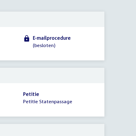
2023
E-mailprocedure
(besloten)
Petitie
Petitie Statenpassage