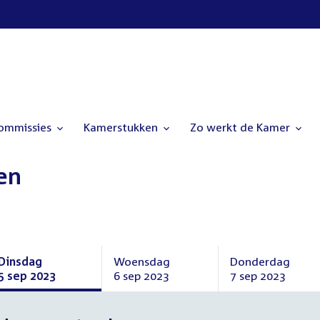
commissies
Kamerstukken
Zo werkt de Kamer
en
Dinsdag
Woensdag
Donderdag
5 sep 2023
6 sep 2023
7 sep 2023
Dinsdag
Woensdag
Donderdag
5
6
7
september
september
september