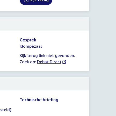
External link:
Gesprek
Klompézaal
Kijk terug link niet gevonden.
Zoek op:
External
Debat Direct
link:
Technische briefing
steld)