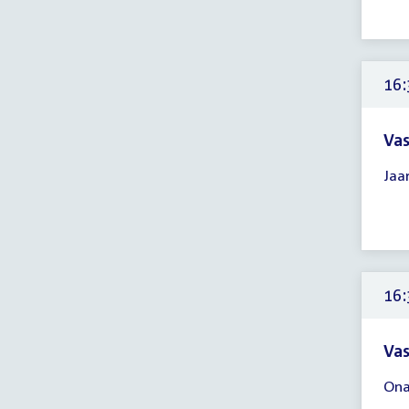
16:
-
17:
uur
16:
Vas
Tijd
Jaa
ver
16:
-
17:
uur
16:
Vas
Tijd
Ona
ver