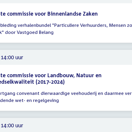
te commissie voor Binnenlandse Zaken
bieding verhalenbundel "Particuliere Verhuurders, Mensen zoa
gadering
Ik" door Vastgoed Belang
15
30
 14:00 uur
te commissie voor Landbouw, Natuur en
dselkwaliteit (2017-2024)
rtgang convenant dierwaardige veehouderij en daarmee ve
gadering
dende wet- en regelgeving
00
 14:00 uur