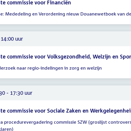
te commissie voor Financiën
he: Mededeling en Verordening nieuw Douanewetboek van de
gadering
00
 14:00 uur
te commissie voor Volksgezondheid, Welzijn en Spo
erzoek naar regio-indelingen in zorg en welzijn
gadering
00
30 - 17:30 uur
te commissie voor Sociale Zaken en Werkgelegenhe
ra procedurevergadering commissie SZW (groslijst controvers
gadering
klaren)