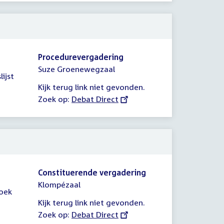
Procedurevergadering
Suze Groenewegzaal
ijst
Kijk terug link niet gevonden.
Zoek op:
External
Debat Direct
link:
Constituerende vergadering
Klompézaal
zoek
Kijk terug link niet gevonden.
Zoek op:
External
Debat Direct