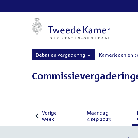
Debat en vergadering
Kamerleden en 
Commissievergadering
Vorige
Maandag
week
4 sep 2023
Vorige
Maandag
week
4
september