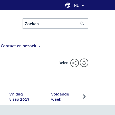
Taal selectie
NL
Zoeken
Contact en bezoek
Delen
Vrijdag
Volgende
8 sep 2023
week
Vrijdag
Volgende
8
week
september