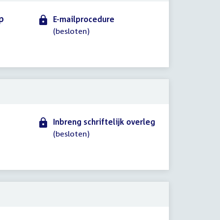
p
E-mailprocedure
(besloten)
Inbreng schriftelijk overleg
(besloten)