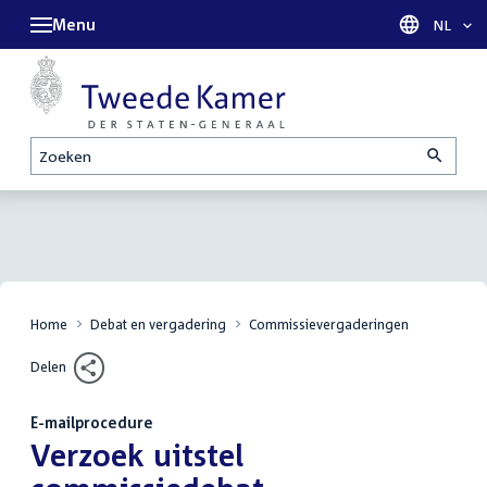
Menu
Taal sel
NL
Zoeken
Home
Debat en vergadering
Commissievergaderingen
Delen
E-mailprocedure
:
Verzoek uitstel