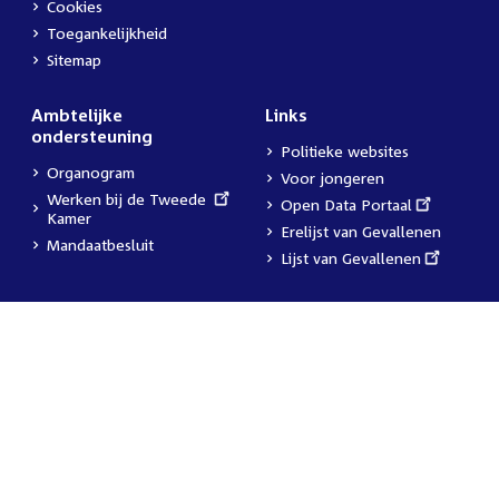
Cookies
Toegankelijkheid
Sitemap
Ambtelijke
Links
ondersteuning
Politieke websites
Organogram
Voor jongeren
External
Werken bij de Tweede
External
Open Data Portaal
link:
Kamer
link:
Erelijst van Gevallenen
Mandaatbesluit
External
Lijst van Gevallenen
link: