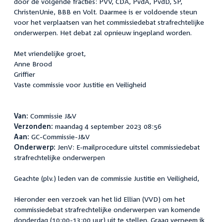
door de volgende fracties: PVV, CDA, PvdA, PvdD, SP,
ChristenUnie, BBB en Volt. Daarmee is er voldoende steun
voor het verplaatsen van het commissiedebat strafrechtelijke
onderwerpen. Het debat zal opnieuw ingepland worden.
Met vriendelijke groet,
Anne Brood
Griff
Vaste commissie voor Justitie en Veiligheid
Van:
Commissie J&V
Verzonden:
maandag 4 september 2023 08:56
Aan:
GC-Commissie-J&V
Onderwerp:
JenV: E-mailprocedure uitstel commissiedebat
strafrechtelijke onderwerpen
Geachte (plv.) leden van de commissie Justitie en Veiligheid,
Hieronder een verzoek van het lid Ellian (VVD) om het
commissiedebat strafrechtelijke onderwerpen van komende
donderdag (10:00-13:00 uur) uit te stellen. Graag verneem ik