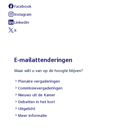
Facebook
External
link:
Instagram
External
link:
LinkedIn
External
link:
X
External
link:
E-mailattenderingen
Waar wilt u van op de hoogte blijven?
External
Plenaire vergaderingen
link:
External
Commissievergaderingen
link:
External
Nieuws uit de Kamer
link:
External
Debatten in het kort
link:
External
Uitgelicht
link:
Meer informatie