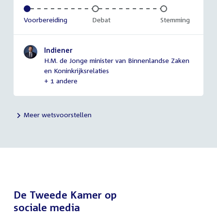
Voltooid:
Voorbereiding
Onvoltooid:
Debat
Onvoltooid:
Stemming
Indiener
H.M. de Jonge minister van Binnenlandse Zaken
en Koninkrijksrelaties
+ 1 andere
Meer wetsvoorstellen
De Tweede Kamer op
sociale media