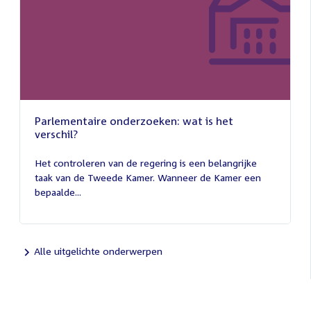
Parlementaire onderzoeken: wat is het
verschil?
13
juli
Het controleren van de regering is een belangrijke
2026
taak van de Tweede Kamer. Wanneer de Kamer een
bepaalde...
Alle uitgelichte onderwerpen