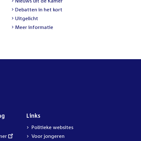
External
Nieuws uit de Kamer
link:
External
Debatten in het kort
link:
External
Uitgelicht
link:
Meer informatie
ng
Links
Politieke websites
mer
Voor jongeren