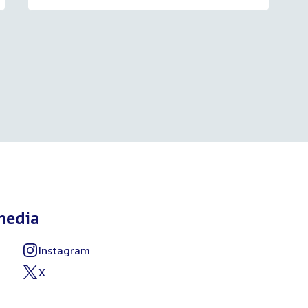
media
Instagram
External
link:
X
External
link: