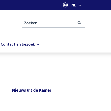
Taal selectie
NL
Zoeken
Contact en bezoek
Nieuws uit de Kamer
Nieuws
Bezoek de Tweede Kamer tijdens
uit
het reces