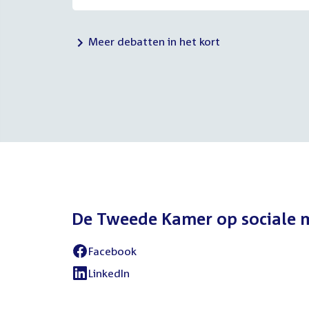
Meer debatten in het kort
De Tweede Kamer op sociale 
Facebook
External
link:
LinkedIn
External
link: