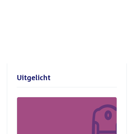
Openbare verhoren
parlementaire
enquêtecommissie Corona
Uitgelicht