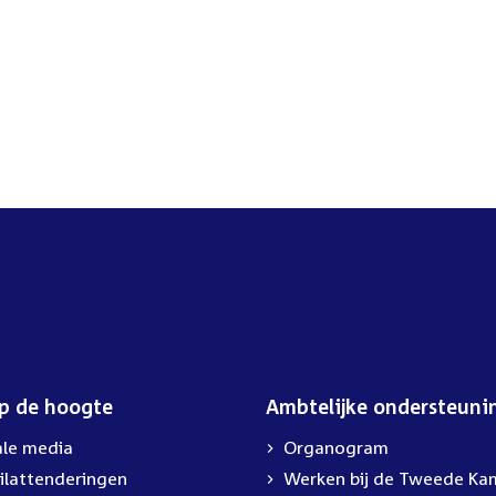
op de hoogte
Ambtelijke ondersteuni
ale media
Organogram
ilattenderingen
External
Werken bij de Tweede Ka