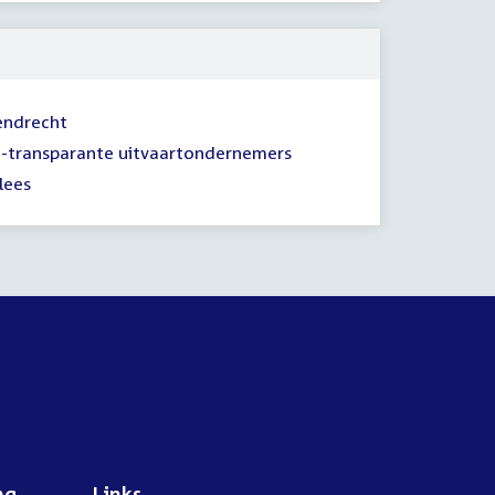
sendrecht
t-transparante uitvaartondernemers
lees
ng
Links