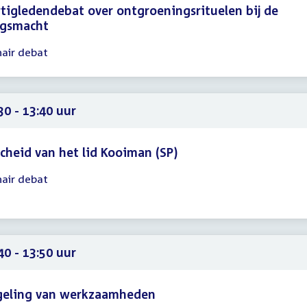
tigledendebat over ontgroeningsrituelen bij de
jgsmacht
nair debat
gadering
16
00
30 - 13:40 uur
cheid van het lid Kooiman (SP)
nair debat
gadering
30
40
40 - 13:50 uur
geling van werkzaamheden