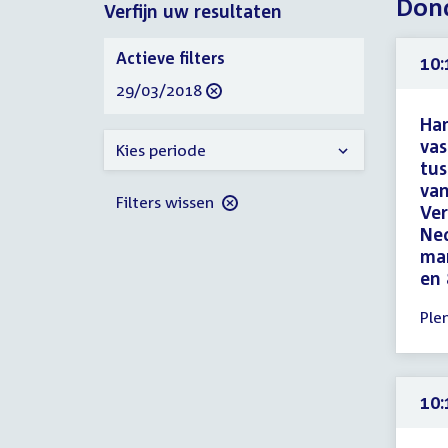
Dond
Verfijn uw resultaten
2018
2018
Verfijn
Actieve filters
10:
uw
verwijder
29/03/2018
resultaten
filter
Ham
vas
Kies periode
tus
van
Filters wissen
Ver
Ned
mar
en 
Tijd
Ple
ver
10:
-
10:
10:
uur