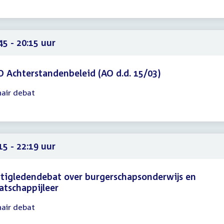
15
45
45 - 20:15 uur
 Achterstandenbeleid (AO d.d. 15/03)
nair debat
gadering
45
15
15 - 22:19 uur
tigledendebat over burgerschapsonderwijs en
tschappijleer
nair debat
gadering
15