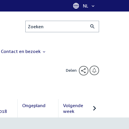
Taal selectie
NL
Zoeken
Contact en bezoek
Delen
Ongepland
Volgende
018
Ongepland
week
Volgende
week