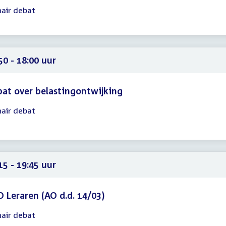
nair debat
gadering
40
50
50 - 18:00 uur
at over belastingontwijking
nair debat
gadering
50
00
15 - 19:45 uur
 Leraren (AO d.d. 14/03)
nair debat
gadering