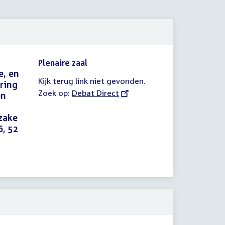
Plenaire zaal
e, en
Kijk terug link niet gevonden.
ering
Zoek op:
External
Debat Direct
en
link:
zake
6, 52