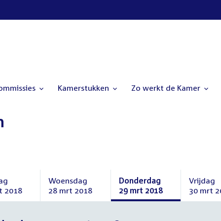
commissies
Kamerstukken
Zo werkt de Kamer
n
ag
Woensdag
Donderdag
Vrijdag
t 2018
28 mrt 2018
29 mrt 2018
30 mrt 2
ag
Woensdag
Donderdag
Vrijdag
28
29
30
t
maart
maart
maart