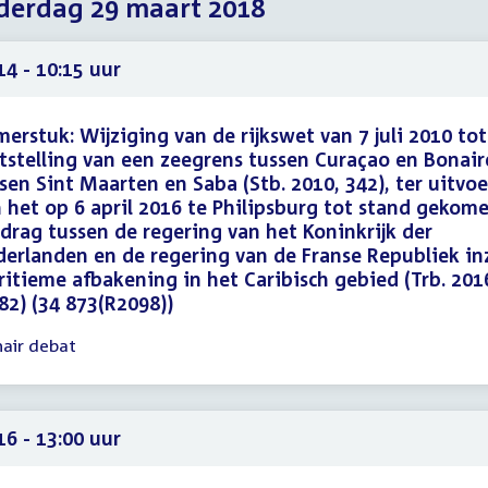
erdag 29 maart 2018
2018
2018
2018
14 - 10:15 uur
erstuk: Wijziging van de rijkswet van 7 juli 2010 tot
tstelling van een zeegrens tussen Curaçao en Bonair
sen Sint Maarten en Saba (Stb. 2010, 342), ter uitvo
 het op 6 april 2016 te Philipsburg tot stand gekom
drag tussen de regering van het Koninkrijk der
erlanden en de regering van de Franse Republiek in
itieme afbakening in het Caribisch gebied (Trb. 201
82) (34 873(R2098))
nair debat
gadering
14
15
16 - 13:00 uur