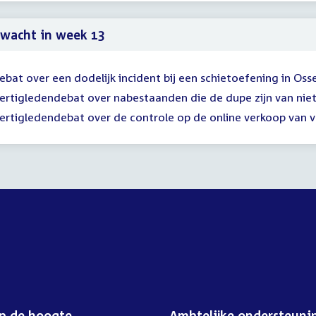
19
wacht in week 13
ebat over een dodelijk incident bij een schietoefening in Os
ertigledendebat over nabestaanden die de dupe zijn van nie
ertigledendebat over de controle op de online verkoop van v
op de hoogte
Ambtelijke ondersteuni