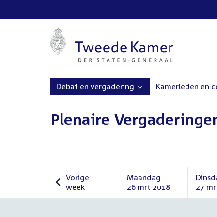
Debat en vergadering
Kamerleden en 
Plenaire Vergaderinge
Vorige
Maandag
Dinsd
week
26 mrt 2018
27 mr
Vorige
Maandag
Dinsd
week
26
27
maart
maar