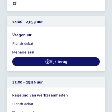
link:
uur
14:00 - 23:59 uur
Vragenuur
Tijd
Plenair debat
vergadering
14:00
Plenaire zaal
-
23:59
Kijk terug
External link:
uur
15:00 - 23:59 uur
Regeling van werkzaamheden
Tijd
Plenair debat
vergadering
15:00