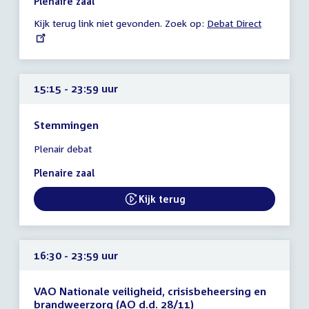
Plenaire zaal
-
Kijk terug link niet gevonden. Zoek op:
External
Debat Direct
23:59
link:
uur
15:15 - 23:59 uur
Stemmingen
Tijd
Plenair debat
vergadering
15:15
Plenaire zaal
-
23:59
Kijk terug
External link:
uur
16:30 - 23:59 uur
VAO Nationale veiligheid, crisisbeheersing en
brandweerzorg (AO d.d. 28/11)