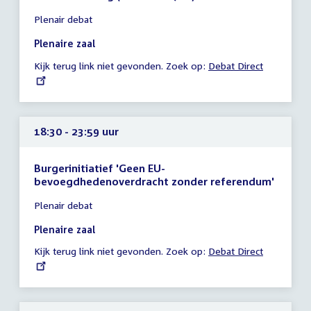
Tijd
Plenair debat
vergadering
16:30
Plenaire zaal
-
Kijk terug link niet gevonden. Zoek op:
External
Debat Direct
23:59
link:
uur
18:30 - 23:59 uur
Burgerinitiatief 'Geen EU-
bevoegdhedenoverdracht zonder referendum'
Tijd
Plenair debat
vergadering
18:30
Plenaire zaal
-
Kijk terug link niet gevonden. Zoek op:
External
Debat Direct
23:59
link:
uur