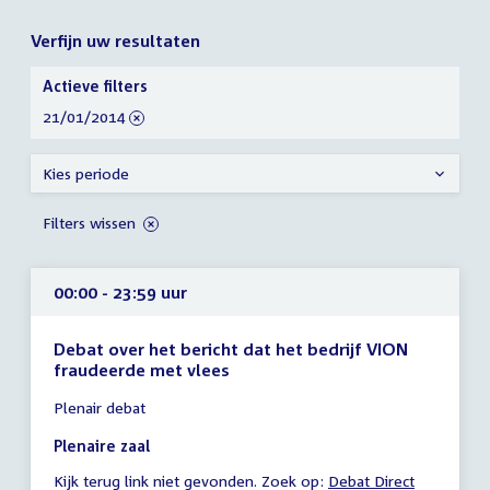
Verfijn uw resultaten
Verfijn
Actieve filters
uw
verwijder
21/01/2014
resultaten
filter
Kies periode
Filters wissen
00:00 - 23:59 uur
Debat over het bericht dat het bedrijf VION
fraudeerde met vlees
Tijd
Plenair debat
vergadering
00:00
Plenaire zaal
-
Kijk terug link niet gevonden. Zoek op:
External
Debat Direct
23:59