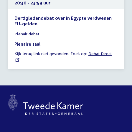
20:30 - 23:59 uur
Dertigledendebat over in Egypte verdwenen
EU-gelden
Tijd
Plenair debat
vergadering
20:30
Plenaire zaal
-
Kijk terug link niet gevonden. Zoek op:
External
Debat Direct
23:59
link:
uur