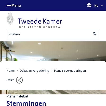
Menu
Taal sel
NL
Zoeken
Home
Debat en vergadering
Plenaire vergaderingen
Delen
Plenair debat
:
Stemmingen