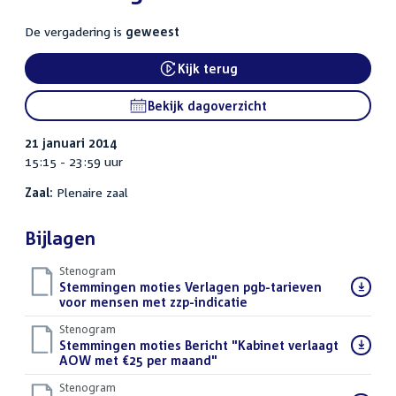
De vergadering is
geweest
Kijk terug
External link:
Bekijk dagoverzicht
21 januari 2014
15:15 - 23:59 uur
Zaal:
Plenaire zaal
Bijlagen
Stenogram
Download
Stemmingen moties Verlagen pgb-tarieven
bestand:
voor mensen met zzp-indicatie
()
Stenogram
Download
Stemmingen moties Bericht "Kabinet verlaagt
bestand:
AOW met €25 per maand"
()
Stenogram