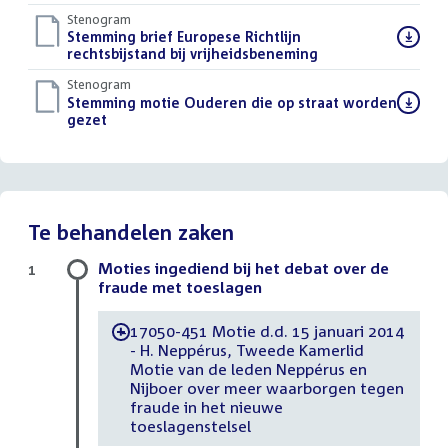
Stenogram
Download
Stemming brief Europese Richtlijn
bestand:
rechtsbijstand bij vrijheidsbeneming
()
Stenogram
Download
Stemming motie Ouderen die op straat worden
bestand:
gezet
()
Te behandelen zaken
Moties ingediend bij het debat over de
1
fraude met toeslagen
17050-451 Motie d.d. 15 januari 2014
-
- H. Neppérus, Tweede Kamerlid
Motie van de leden Neppérus en
Nijboer over meer waarborgen tegen
fraude in het nieuwe
toeslagenstelsel