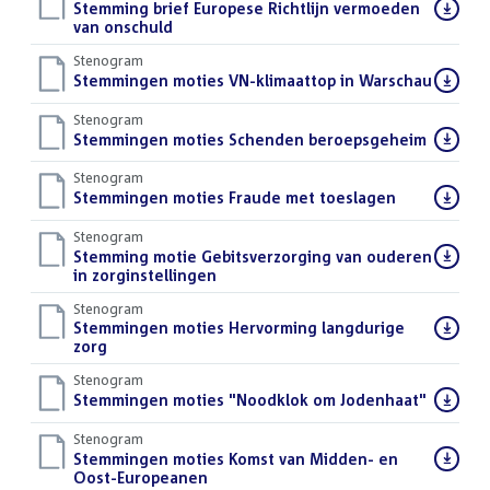
Download
Stemming brief Europese Richtlijn vermoeden
bestand:
van onschuld
()
Stenogram
Download
Stemmingen moties VN-klimaattop in Warschau
()
bestand:
Stenogram
Download
Stemmingen moties Schenden beroepsgeheim
()
bestand:
Stenogram
Download
Stemmingen moties Fraude met toeslagen
()
bestand:
Stenogram
Download
Stemming motie Gebitsverzorging van ouderen
bestand:
in zorginstellingen
()
Stenogram
Download
Stemmingen moties Hervorming langdurige
bestand:
zorg
()
Stenogram
Download
Stemmingen moties "Noodklok om Jodenhaat"
()
bestand:
Stenogram
Download
Stemmingen moties Komst van Midden- en
bestand:
Oost-Europeanen
()