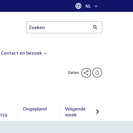
Taal selectie
NL
Zoeken
Contact en bezoek
Delen
Ongepland
Volgende
019
Ongepland
week
Volgende
week
r