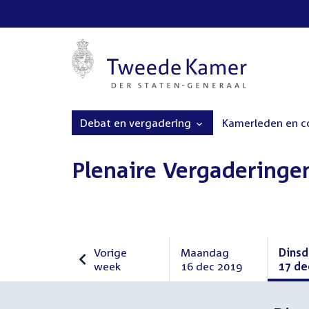
Debat en vergadering
Kamerleden en 
Plenaire Vergaderinge
Vorige
Maandag
Dins
week
16 dec 2019
17 de
Vorige
Maandag
Dins
week
16
17
december
dece