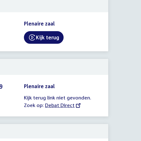
Plenaire zaal
Kijk terug
External link:
9
Plenaire zaal
Kijk terug link niet gevonden.
Zoek op:
External
Debat Direct
link: