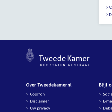
V
D
Over Tweedekamer.nl
Blijf 
Colofon
Soci
Disclaimer
E-ma
Uw privacy
Deba