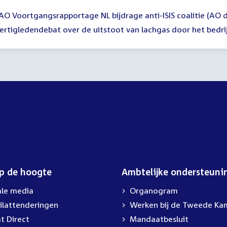
AO Voortgangsrapportage NL bijdrage anti-ISIS coalitie (AO d
ertigledendebat over de uitstoot van lachgas door het bedri
op de hoogte
Ambtelijke ondersteuni
ale media
Organogram
ilattenderingen
External
Werken bij de Tweede Ka
link:
t Direct
Mandaatbesluit