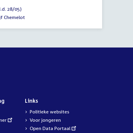
.d. 28/05)
jf Chemelot
ng
Links
Politieke websites
mer
Voor jongeren
External
Open Data Portaal