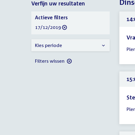
Dins
Verfijn uw resultaten
2019
2019
Verfijn
Actieve filters
14:
uw
verwijder
17/12/2019
resultaten
filter
Vr
Tijd
Kies periode
Ple
ver
14:
Filters wissen
-
15:
15:
uur
St
Tijd
Ple
ver
15:
-
16: