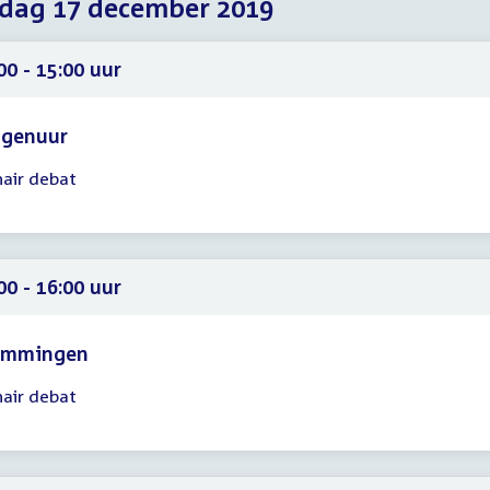
dag 17 december 2019
2019
2019
2019
00 - 15:00 uur
agenuur
nair debat
gadering
00
00
00 - 16:00 uur
emmingen
nair debat
gadering
00
00