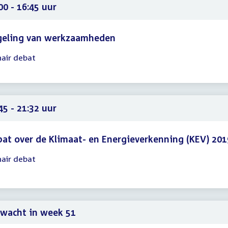
00 - 16:45 uur
geling van werkzaamheden
nair debat
gadering
00
45
45 - 21:32 uur
at over de Klimaat- en Energieverkenning (KEV) 201
nair debat
gadering
45
32
wacht in week 51