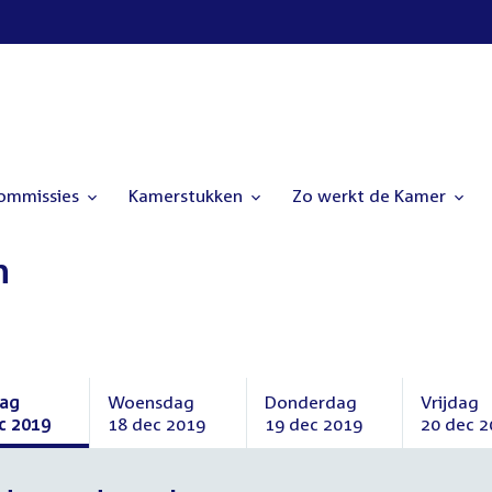
commissies
Kamerstukken
Zo werkt de Kamer
n
dag
Woensdag
Donderdag
Vrijdag
c 2019
18 dec 2019
19 dec 2019
20 dec 2
dag
Woensdag
Donderdag
Vrijdag
18
19
20
mber
december
december
decembe