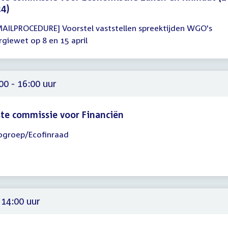
4)
MAILPROCEDURE] Voorstel vaststellen spreektijden WGO's
gadering
rgiewet op 8 en 15 april
00
00 - 16:00 uur
te commissie voor Financiën
ogroep/Ecofinraad
gadering
00
00
 14:00 uur