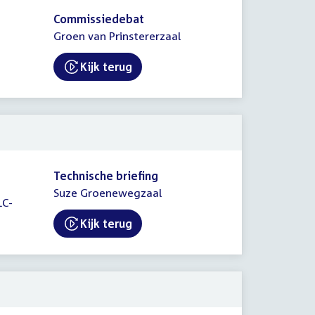
Commissiedebat
Groen van Prinstererzaal
Kijk terug
External link:
Technische briefing
Suze Groenewegzaal
LC-
Kijk terug
External link: