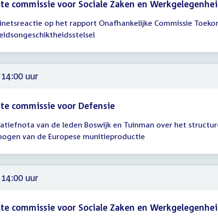
te commissie voor Sociale Zaken en Werkgelegenhe
inetsreactie op het rapport Onafhankelijke Commissie Toeko
gadering
eidsongeschiktheidsstelsel
00
 14:00 uur
te commissie voor Defensie
tiatiefnota van de leden Boswijk en Tuinman over het structur
gadering
hogen van de Europese munitieproductie
00
 14:00 uur
te commissie voor Sociale Zaken en Werkgelegenhe