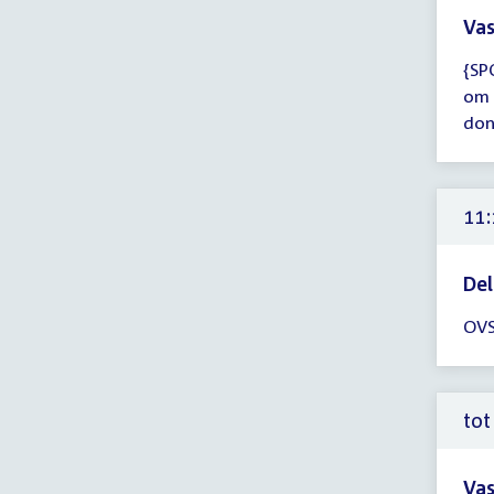
Vas
Tijd
{SP
ver
om 
tot
don
10:
uur
11:
Del
Tijd
OVS
ver
11:
-
12:
tot
uur
Vas