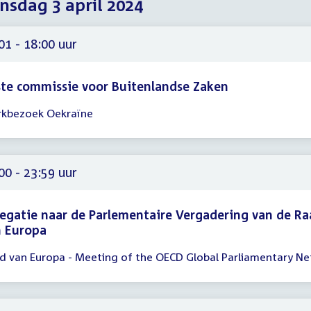
sdag 3 april 2024
2024
2024
2024
01 - 18:00 uur
te commissie voor Buitenlandse Zaken
kbezoek Oekraïne
gadering
01
00
00 - 23:59 uur
egatie naar de Parlementaire Vergadering van de R
n Europa
d van Europa - Meeting of the OECD Global Parliamentary N
gadering
00