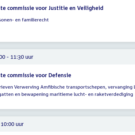
te commissie voor Justitie en Veiligheid
sonen- en familierecht
gadering
00
00
00 - 11:30 uur
te commissie voor Defensie
rieven Verwerving Amfibische transportschepen, vervanging 
gadering
gatten en bewapening maritieme lucht- en raketverdediging
00
30
 10:00 uur