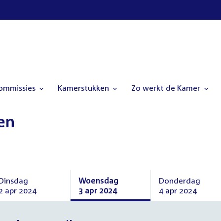
commissies
Kamerstukken
Zo werkt de Kamer
en
Dinsdag
Woensdag
Donderdag
2 apr 2024
3 apr 2024
4 apr 2024
Dinsdag
Woensdag
Donderdag
2
3
4
april
april
april