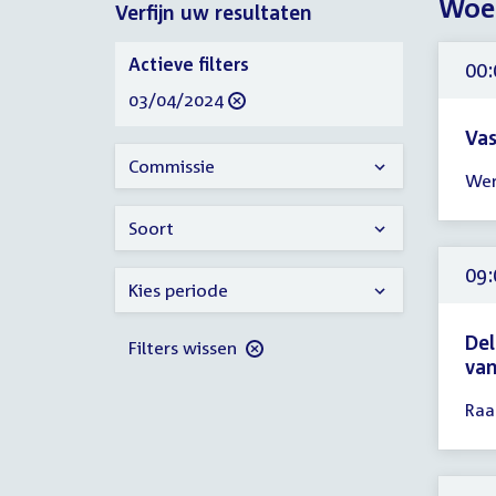
Woen
Verfijn uw resultaten
2024
Verfijn
Actieve filters
00:
uw
verwijder
03/04/2024
resultaten
filter
Vas
Tijd
Commissie
Wer
ver
00:
Soort
-
18:
09:
Kies periode
uur
Del
Filters wissen
va
Tijd
Raa
ver
09:
-