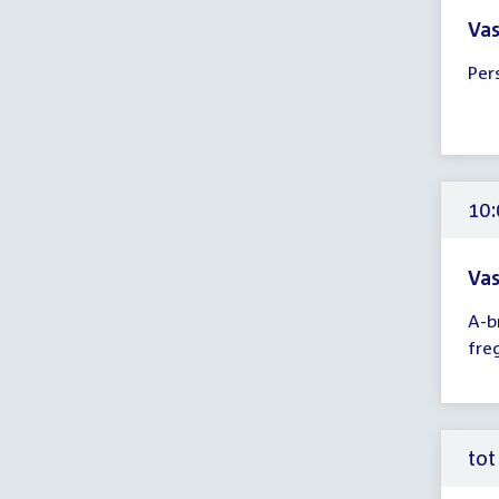
Vas
Tijd
Per
ver
10:
-
13:
uur
10:
Vas
Tijd
A-b
ver
fre
10:
-
11:
uur
tot