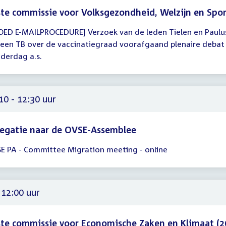
te commissie voor Volksgezondheid, Welzijn en Spo
OED E-MAILPROCEDURE] Verzoek van de leden Tielen en Paul
gadering
een TB over de vaccinatiegraad voorafgaand plenaire debat
derdag a.s.
00
10 - 12:30 uur
egatie naar de OVSE-Assemblee
E PA - Committee Migration meeting - online
gadering
10
30
 12:00 uur
te commissie voor Economische Zaken en Klimaat (2