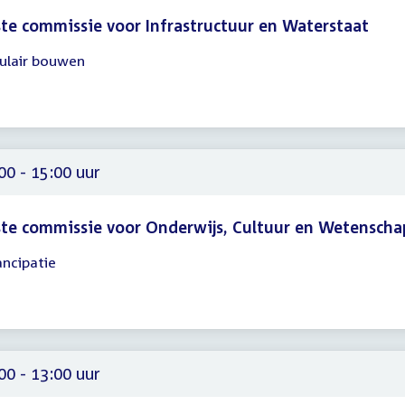
te commissie voor Infrastructuur en Waterstaat
culair bouwen
gadering
00
00
00 - 15:00 uur
te commissie voor Onderwijs, Cultuur en Wetenscha
ncipatie
gadering
00
00
00 - 13:00 uur