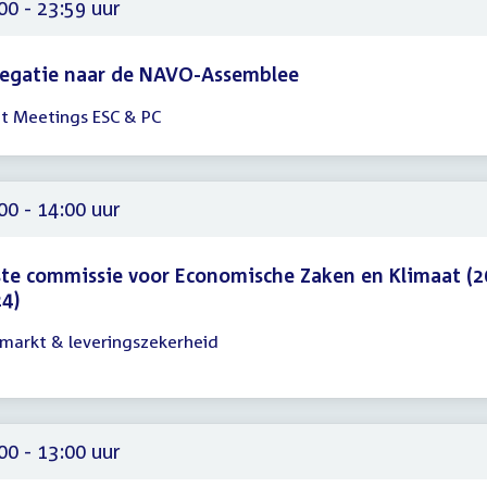
59
00 - 23:59 uur
legatie naar de NAVO-Assemblee
nt Meetings ESC & PC
gadering
00
59
00 - 14:00 uur
te commissie voor Economische Zaken en Klimaat (2
4)
markt & leveringszekerheid
gadering
00
00
00 - 13:00 uur