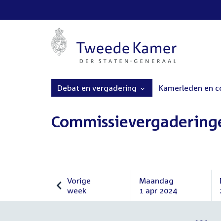
Debat en vergadering
Kamerleden en 
Commissievergadering
Vorige
Maandag
week
1 apr 2024
Vorige
Maandag
week
1
april