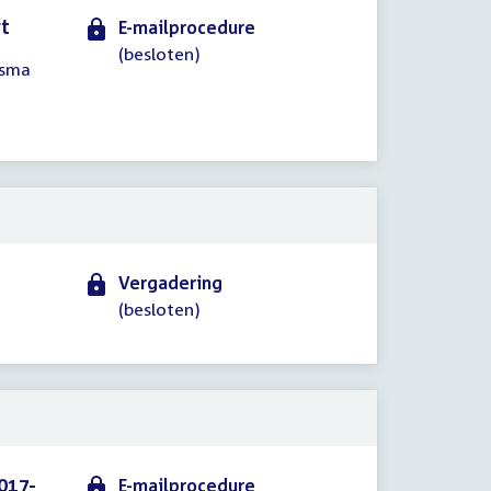
rt
E-mailprocedure
(besloten)
usma
Vergadering
(besloten)
017-
E-mailprocedure