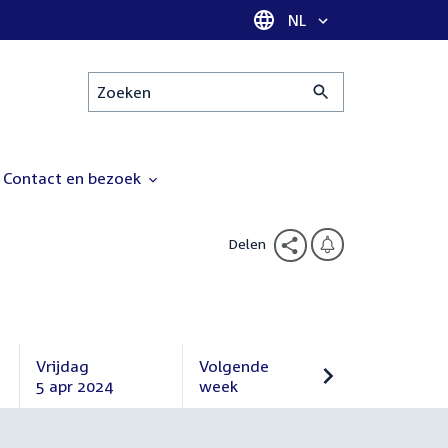
Taal selectie
NL
Zoeken
Contact en bezoek
Delen
Vrijdag
Volgende
5 apr 2024
week
Vrijdag
Volgende
5
week
april