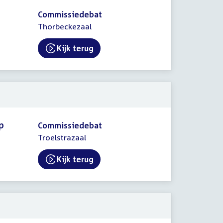
Commissiedebat
Thorbeckezaal
Kijk terug
External link:
p
Commissiedebat
Troelstrazaal
Kijk terug
External link: