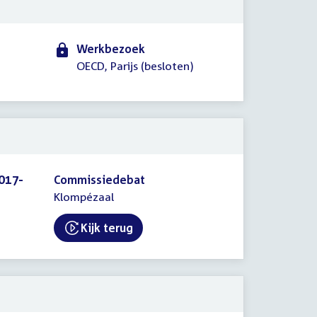
Werkbezoek
OECD, Parijs (besloten)
017-
Commissiedebat
Klompézaal
Kijk terug
External link: