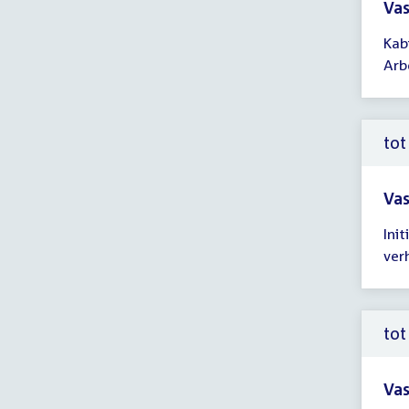
Vas
Tijd
Kab
ver
Arb
tot
14:
uur
tot
Vas
Tijd
Ini
ver
ver
tot
14:
uur
tot
Vas