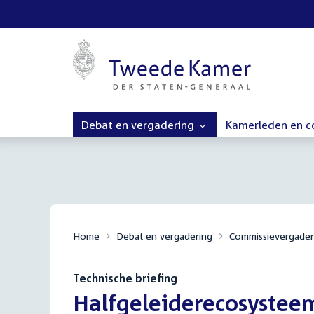
Debat en vergadering
Kamerleden en 
Home
Debat en vergadering
Commissievergader
Technische briefing
:
Halfgeleiderecosystee