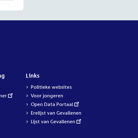
ng
Links
Politieke websites
mer
Voor jongeren
External
Open Data Portaal
link:
Erelijst van Gevallenen
External
Lijst van Gevallenen
link: