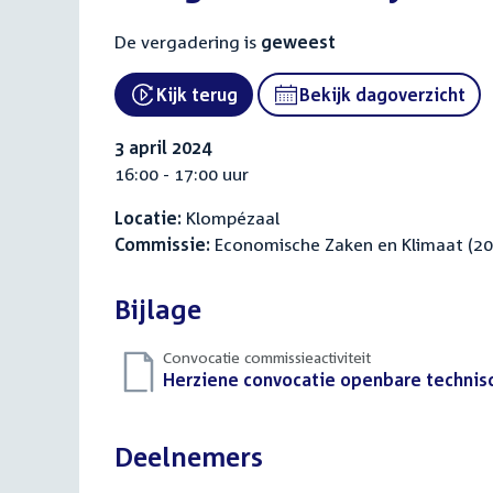
De vergadering is
geweest
Kijk terug
Bekijk dagoverzicht
External link:
3 april 2024
16:00 - 17:00 uur
Locatie:
Klompézaal
Commissie:
Economische Zaken en Klimaat (2
Bijlage
Convocatie commissieactiviteit
Download
Herziene convocatie openbare technisc
bestand:
Deelnemers