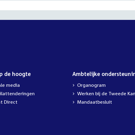
op de hoogte
Ambtelijke ondersteuni
ale media
Organogram
ilattenderingen
External
Werken bij de Tweede Ka
link:
t Direct
Mandaatbesluit