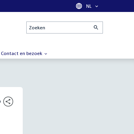
Taal selectie
NL
Zoeken
Contact en bezoek
n