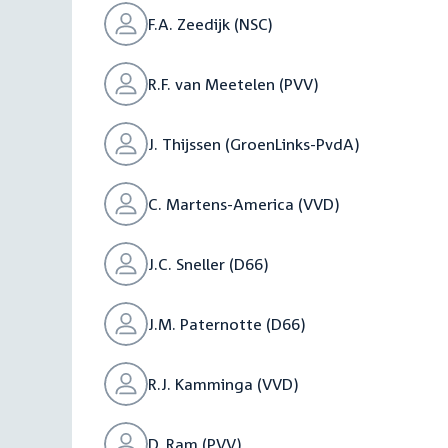
F.A. Zeedijk (NSC)
R.F. van Meetelen (PVV)
J. Thijssen (GroenLinks-PvdA)
C. Martens-America (VVD)
J.C. Sneller (D66)
J.M. Paternotte (D66)
R.J. Kamminga (VVD)
D. Ram (PVV)