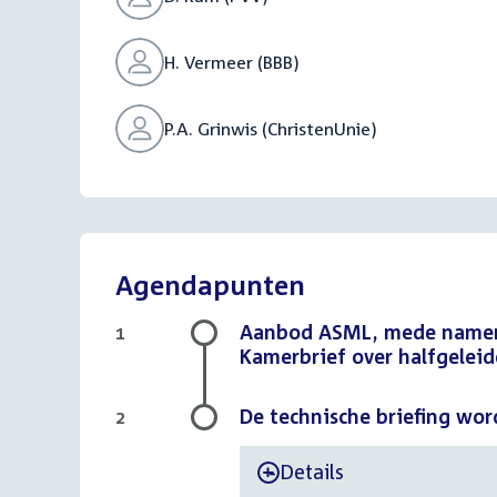
H. Vermeer (BBB)
P.A. Grinwis (ChristenUnie)
Agendapunten
Aanbod ASML, mede namens 
1
Kamerbrief over halfgelei
De technische briefing wor
2
Details
-