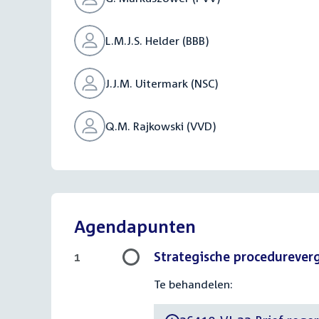
L.M.J.S. Helder (BBB)
J.J.M. Uitermark (NSC)
Q.M. Rajkowski (VVD)
Agendapunten
Strategische procedurever
1
Te behandelen: