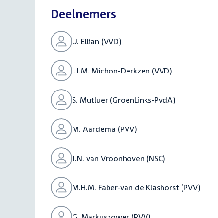
Deelnemers
U. Ellian (VVD)
I.J.M. Michon-Derkzen (VVD)
S. Mutluer (GroenLinks-PvdA)
M. Aardema (PVV)
J.N. van Vroonhoven (NSC)
M.H.M. Faber-van de Klashorst (PVV)
G. Markuszower (PVV)