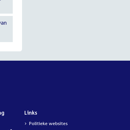
r
van
ng
Links
Politieke websites