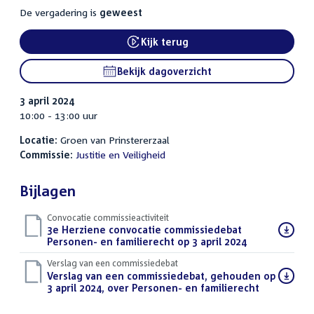
De vergadering is
geweest
Kijk terug
Bekijk dagoverzicht
3 april 2024
10:00 - 13:00 uur
Locatie:
Groen van Prinstererzaal
Commissie:
Justitie en Veiligheid
Bijlagen
Convocatie commissieactiviteit
Download
3e Herziene convocatie commissiedebat
bestand:
Personen- en familierecht op 3 april 2024
(PDF)
Verslag van een commissiedebat
Download
Verslag van een commissiedebat, gehouden op
bestand:
3 april 2024, over Personen- en familierecht
(PDF)