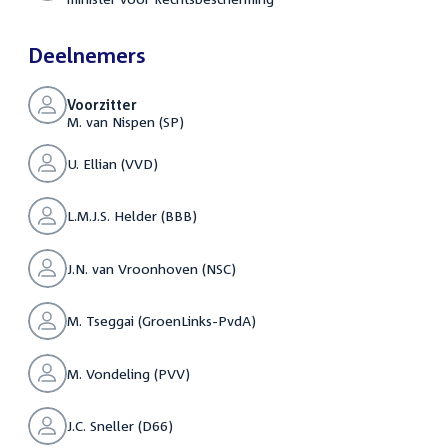
Deelnemers
Voorzitter
M. van Nispen (SP)
U. Ellian (VVD)
L.M.J.S. Helder (BBB)
J.N. van Vroonhoven (NSC)
M. Tseggai (GroenLinks-PvdA)
M. Vondeling (PVV)
J.C. Sneller (D66)