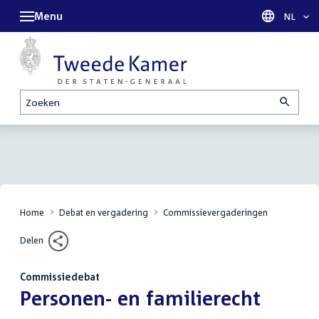
Menu
Taal sel
NL
Zoeken
Home
Debat en vergadering
Commissievergaderingen
Delen
Commissiedebat
:
Personen- en familierecht