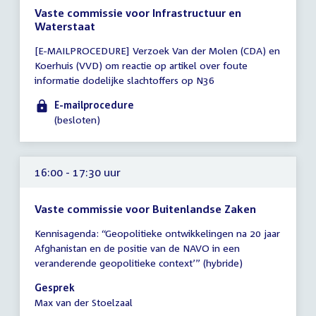
Vaste commissie voor Infrastructuur en
Waterstaat
Tijd
[E-MAILPROCEDURE] Verzoek Van der Molen (CDA) en
vergadering
Koerhuis (VVD) om reactie op artikel over foute
tot
informatie dodelijke slachtoffers op N36
15:00
uur
E-mailprocedure
(besloten)
16:00 - 17:30 uur
Vaste commissie voor Buitenlandse Zaken
Tijd
Kennisagenda: “Geopolitieke ontwikkelingen na 20 jaar
vergadering
Afghanistan en de positie van de NAVO in een
16:00
veranderende geopolitieke context’” (hybride)
-
17:30
Gesprek
uur
Max van der Stoelzaal