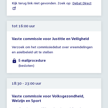
Kijk terug link niet gevonden. Zoek op:
External
Debat Direct
link:
tot 16:00 uur
Vaste commissie voor Justitie en Veiligheid
Tijd
Verzoek om het commissiedebat over vreemdelingen
vergadering
en asielbeleid uit te stellen
tot
16:00
E-mailprocedure
uur
(besloten)
18:30 - 23:00 uur
Vaste commissie voor Volksgezondheid,
Welzijn en Sport
Tijd