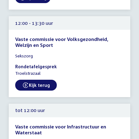
External link:
12:00 - 13:30 uur
Vaste commissie voor Volksgezondheid,
Welzijn en Sport
Tijd
Sekszorg
vergadering
12:00
Rondetafelgesprek
-
Troelstrazaal
13:30
uur
Kijk terug
External link:
tot 12:00 uur
Vaste commissie voor Infrastructuur en
Waterstaat
Tijd