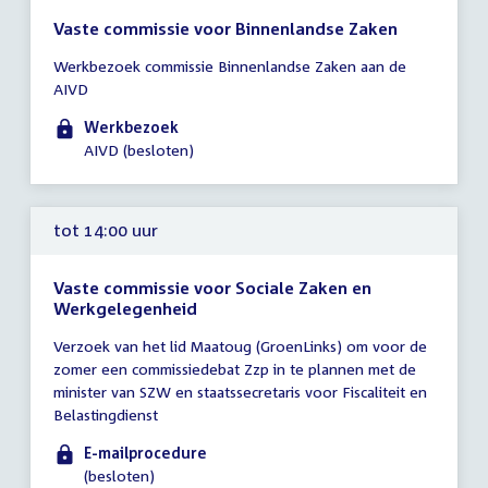
Vaste commissie voor Binnenlandse Zaken
Tijd
Werkbezoek commissie Binnenlandse Zaken aan de
vergadering
AIVD
13:00
-
Werkbezoek
16:00
AIVD (besloten)
uur
tot 14:00 uur
Vaste commissie voor Sociale Zaken en
Werkgelegenheid
Tijd
Verzoek van het lid Maatoug (GroenLinks) om voor de
vergadering
zomer een commissiedebat Zzp in te plannen met de
tot
minister van SZW en staatssecretaris voor Fiscaliteit en
14:00
Belastingdienst
uur
E-mailprocedure
(besloten)