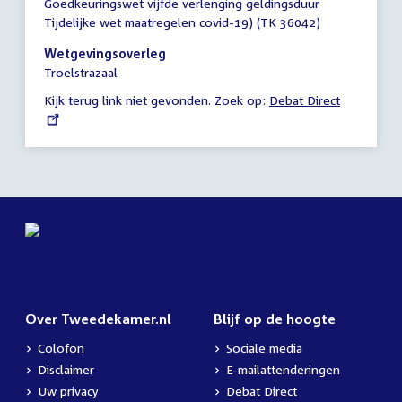
Goedkeuringswet vijfde verlenging geldingsduur
vergadering
Tijdelijke wet maatregelen covid-19) (TK 36042)
18:30
-
Wetgevingsoverleg
23:00
Troelstrazaal
uur
Kijk terug link niet gevonden. Zoek op:
External
Debat Direct
link:
Over Tweedekamer.nl
Blijf op de hoogte
Colofon
Sociale media
Disclaimer
E-mailattenderingen
Uw privacy
Debat Direct