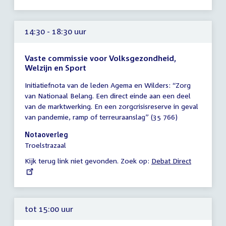
14:30 - 18:30 uur
Vaste commissie voor Volksgezondheid,
Welzijn en Sport
Tijd
Initiatiefnota van de leden Agema en Wilders: “Zorg
vergadering
van Nationaal Belang. Een direct einde aan een deel
14:30
van de marktwerking. En een zorgcrisisreserve in geval
-
van pandemie, ramp of terreuraanslag” (35 766)
18:30
uur
Notaoverleg
Troelstrazaal
Kijk terug link niet gevonden. Zoek op:
External
Debat Direct
link:
tot 15:00 uur