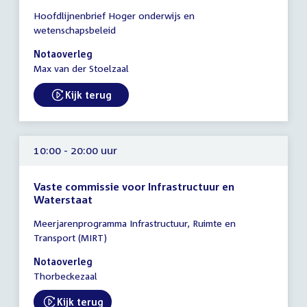
Tijd
Hoofdlijnenbrief Hoger onderwijs en
vergadering
wetenschapsbeleid
09:30
-
Notaoverleg
14:30
Max van der Stoelzaal
uur
Kijk terug
External link:
10:00 - 20:00 uur
Vaste commissie voor Infrastructuur en
Waterstaat
Tijd
Meerjarenprogramma Infrastructuur, Ruimte en
vergadering
Transport (MIRT)
10:00
-
Notaoverleg
20:00
Thorbeckezaal
uur
Kijk terug