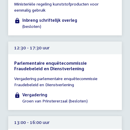
Ministeriële regeling kunststofproducten voor
vergadering
eenmalig gebruik
tot
12:00
Inbreng schriftelijk overleg
uur
(besloten)
12:30 - 17:30 uur
Parlementaire enquêtecommissie
Fraudebeleid en Dienstverlening
Tijd
Vergadering parlementaire enquêtecommissie
vergadering
Fraudebeleid en Dienstverlening
12:30
-
Vergadering
17:30
Groen van Prinstererzaal (besloten)
uur
13:00 - 16:00 uur