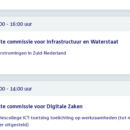
15
00 - 16:00 uur
te commissie voor Infrastructuur en Waterstaat
rstromingen in Zuid-Nederland
gadering
00
00
00 - 14:00 uur
te commissie voor Digitale Zaken
iescollege ICT-toetsing toelichting op werkzaamheden (tot 
gadering
er uitgesteld)
00