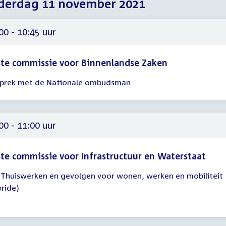
derdag 11 november 2021
2021
2021
2021
00 - 10:45 uur
te commissie voor Binnenlandse Zaken
prek met de Nationale ombudsman
gadering
00
45
00 - 11:00 uur
te commissie voor Infrastructuur en Waterstaat
 Thuiswerken en gevolgen voor wonen, werken en mobiliteit
gadering
bride)
00
00