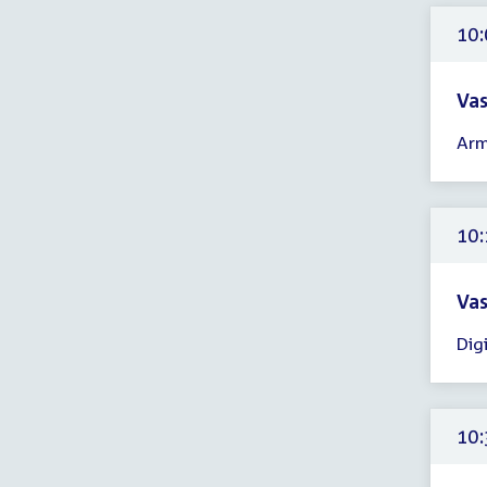
uur
10:
Vas
Tijd
Arm
ver
10:
-
14:
10:
uur
Vas
Tijd
Dig
ver
10:
-
13:
10:
uur