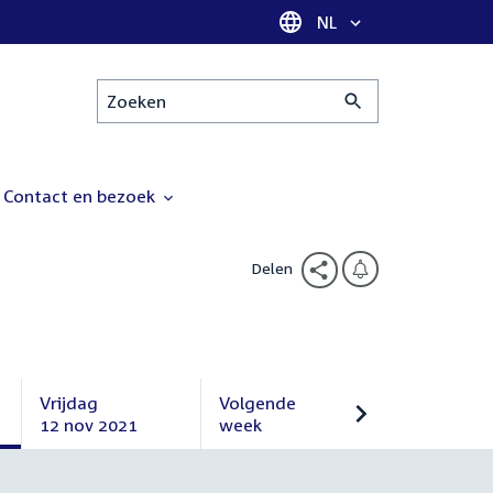
Taal selectie
NL
Zoeken
Contact en bezoek
Delen
Vrijdag
Volgende
12 nov 2021
week
Vrijdag
Volgende
12
week
november