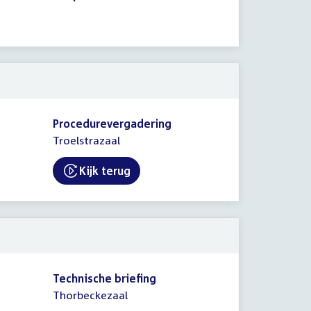
Procedurevergadering
Troelstrazaal
Kijk terug
External link:
Technische briefing
Thorbeckezaal