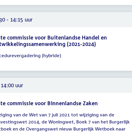
00
30 - 14:15 uur
te commissie voor Buitenlandse Handel en
twikkelingssamenwerking (2021-2024)
cedurevergadering (hybride)
gadering
30
15
 14:00 uur
te commissie voor Binnenlandse Zaken
ziging van de Wet van 7 juli 2021 tot wijziging van de
gadering
svestingswet 2014, de Woningwet, Boek 7 van het Burgerlijk
boek en de Overgangswet nieuw Burgerlijk Wetboek naar
00