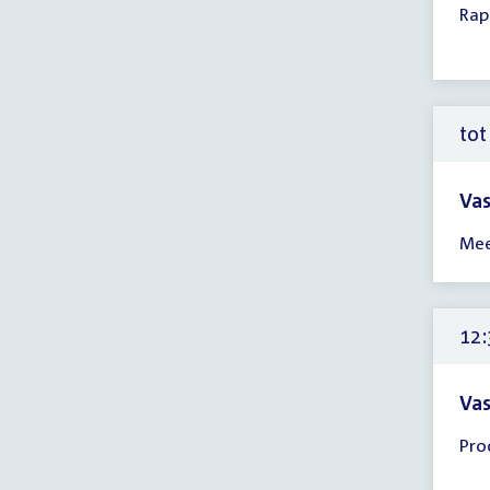
Rap
ver
12:
-
13:
uur
tot
Vas
Tijd
Mee
ver
tot
12:
uur
12:
Vas
Tijd
Pro
ver
12: