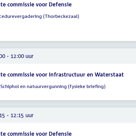
te commissie voor Defensie
cedurevergadering (Thorbeckezaal)
gadering
30
15
00 - 12:00 uur
te commissie voor Infrastructuur en Waterstaat
 Schiphol en natuurvergunning (fysieke briefing)
gadering
00
00
15 - 12:15 uur
te commissie voor Defensie