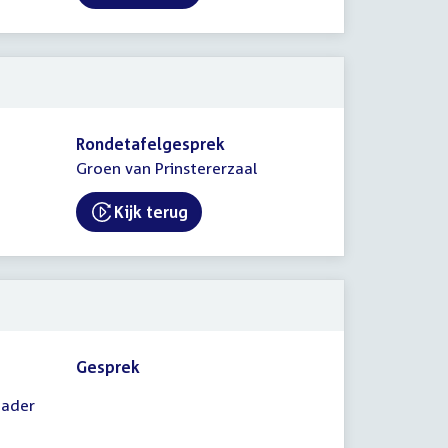
External link:
Rondetafelgesprek
Groen van Prinstererzaal
Kijk terug
External link:
Gesprek
nader