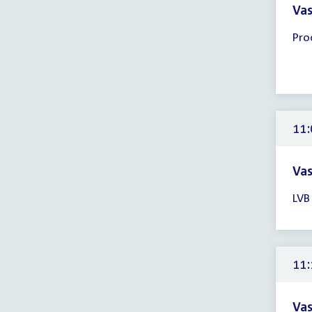
Vas
Tijd
Pro
ver
10:
-
11:
uur
11:
Vas
Tijd
LVB
ver
11:
-
12:
11:
uur
Vas