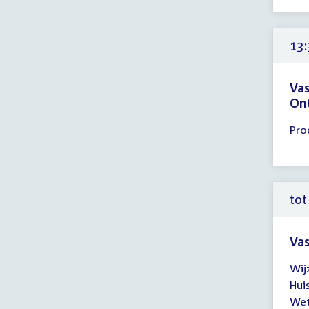
-
14:
uur
13:
Vas
On
Tijd
Pro
ver
13:
-
14:
tot
uur
Vas
Tijd
Wij
ver
Hui
tot
Wet
14: