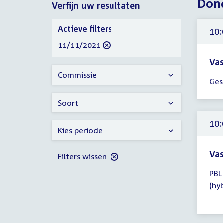
Don
Verfijn uw resultaten
2021
Verfijn
Actieve filters
10:
uw
verwijder
11/11/2021
resultaten
filter
Vas
Tijd
Commissie
Ges
ver
10:
Soort
-
10:
10:
Kies periode
uur
Vas
Filters wissen
Tijd
PBL
ver
(hy
10:
-
11: