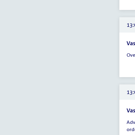
-
13:
uur
13:
Vas
Tijd
Ove
ver
13:
-
16:
uur
13:
Vas
Tijd
Adv
ver
ord
13: