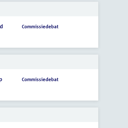
id
Commissiedebat
p
Commissiedebat