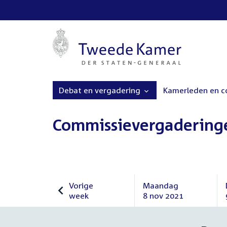
Debat en vergadering
Kamerleden en 
Commissievergadering
Vorige
Maandag
week
8 nov 2021
Vorige
Maandag
week
8
november