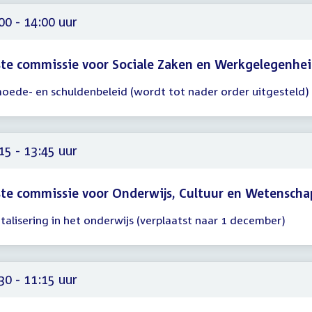
00 - 14:00 uur
te commissie voor Sociale Zaken en Werkgelegenhe
oede- en schuldenbeleid (wordt tot nader order uitgesteld)
gadering
00
00
15 - 13:45 uur
te commissie voor Onderwijs, Cultuur en Wetenscha
italisering in het onderwijs (verplaatst naar 1 december)
gadering
15
45
30 - 11:15 uur