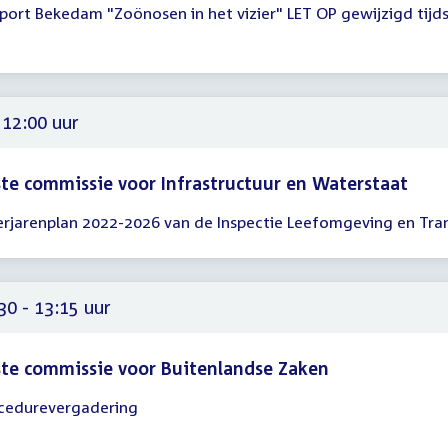
port Bekedam "Zoönosen in het vizier" LET OP gewijzigd tijds
gadering
00
00
 12:00 uur
te commissie voor Infrastructuur en Waterstaat
rjarenplan 2022-2026 van de Inspectie Leefomgeving en Tra
gadering
00
30 - 13:15 uur
te commissie voor Buitenlandse Zaken
cedurevergadering
gadering
30