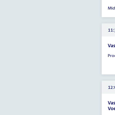
Tijd
Mid
ver
11:
-
12:
11:
uur
Vas
Tijd
Pro
ver
11:
-
12:
uur
12:
Vas
Voe
Tijd