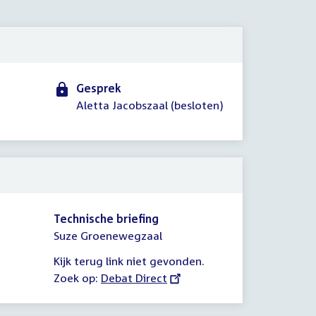
2021
Gesprek
Aletta Jacobszaal (besloten)
Technische briefing
Suze Groenewegzaal
Kijk terug link niet gevonden.
Zoek op:
External
Debat Direct
link: