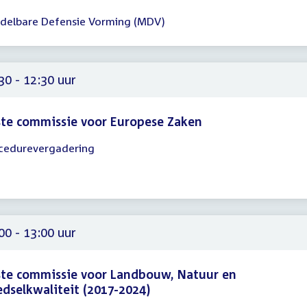
delbare Defensie Vorming (MDV)
gadering
15
15
30 - 12:30 uur
te commissie voor Europese Zaken
cedurevergadering
gadering
30
30
00 - 13:00 uur
te commissie voor Landbouw, Natuur en
dselkwaliteit (2017-2024)