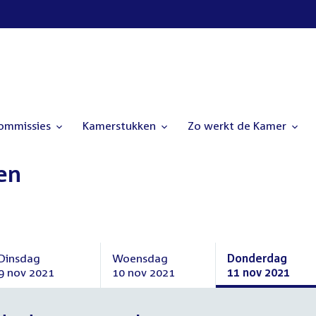
commissies
Kamerstukken
Zo werkt de Kamer
en
Dinsdag
Woensdag
Donderdag
9 nov 2021
10 nov 2021
11 nov 2021
Dinsdag
Woensdag
Donderdag
9
10
11
november
november
november