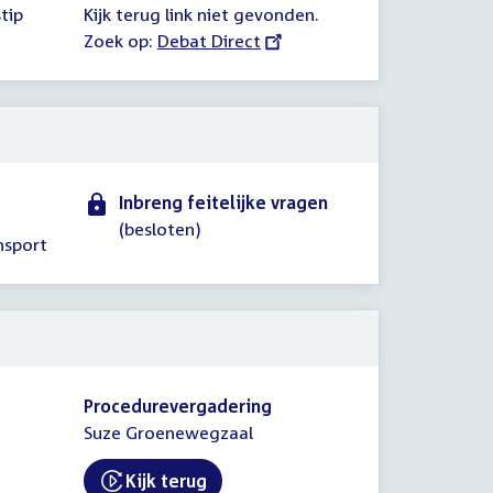
tip
Kijk terug link niet gevonden.
Zoek op:
External
Debat Direct
link:
Inbreng feitelijke vragen
(besloten)
nsport
Procedurevergadering
Suze Groenewegzaal
Kijk terug