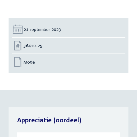
Datum:
21 september 2023
Nummer:
36410-29
Motie
Appreciatie (oordeel)