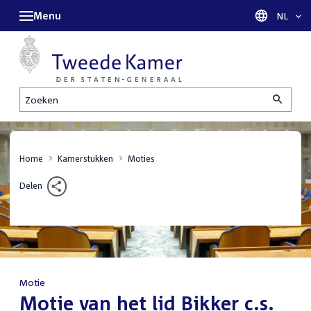
Menu
Taal sel
NL
Zoeken
Home
Kamerstukken
Moties
Delen
Motie
:
Motie van het lid Bikker c.s.