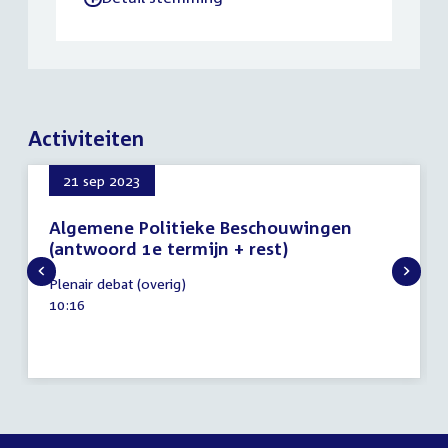
Activiteiten
21 sep 2023
Algemene Politieke Beschouwingen
(antwoord 1e termijn + rest)
21
Plenair debat (overig)
september
Tijd
10:16
2023
activiteit: