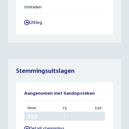
Ontraden
Uitleg
-
Stemmingsuitslagen
Aangenomen met handopsteken
Voor
:
75
Vereist:
150
Totaal:
150
75
150
Detail stemming
-