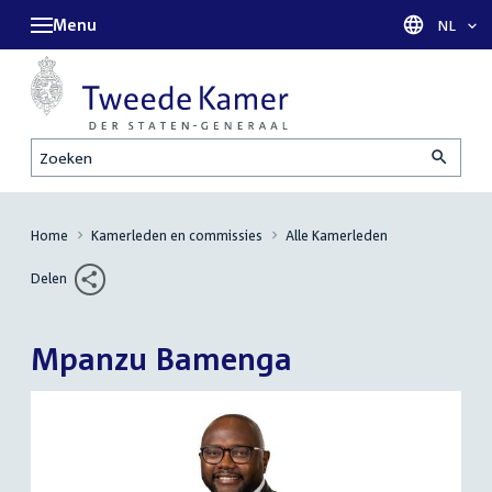
Menu
Taal sel
NL
Zoeken
Home
Kamerleden en commissies
Alle Kamerleden
Delen
Mpanzu Bamenga