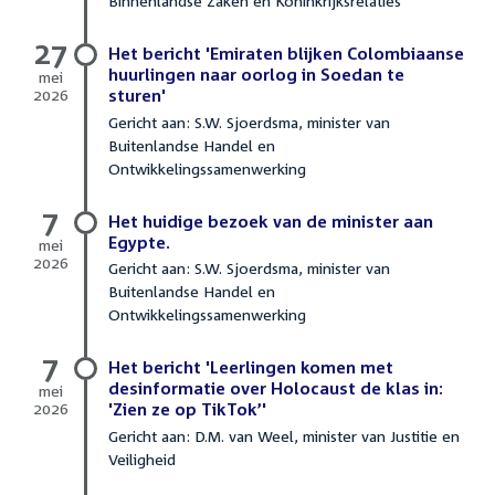
Binnenlandse Zaken en Koninkrijksrelaties
2026
27
Het bericht 'Emiraten blijken Colombiaanse
huurlingen naar oorlog in Soedan te
mei
2026
sturen'
27
Gericht aan: S.W. Sjoerdsma, minister van
mei
Buitenlandse Handel en
2026
Ontwikkelingssamenwerking
7
Het huidige bezoek van de minister aan
Egypte.
mei
2026
Gericht aan: S.W. Sjoerdsma, minister van
7
Buitenlandse Handel en
mei
Ontwikkelingssamenwerking
2026
7
Het bericht 'Leerlingen komen met
desinformatie over Holocaust de klas in:
mei
2026
'Zien ze op TikTok’'
7
Gericht aan: D.M. van Weel, minister van Justitie en
mei
Veiligheid
2026