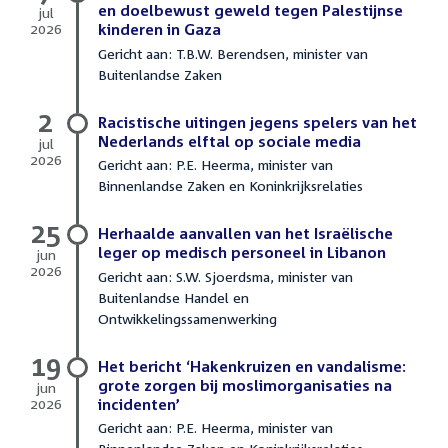
en doelbewust geweld tegen Palestijnse
jul
2026
kinderen in Gaza
7
Gericht aan: T.B.W. Berendsen, minister van
juli
Buitenlandse Zaken
2026
2
Racistische uitingen jegens spelers van het
Nederlands elftal op sociale media
jul
2026
Gericht aan: P.E. Heerma, minister van
2
Binnenlandse Zaken en Koninkrijksrelaties
juli
2026
25
Herhaalde aanvallen van het Israëlische
leger op medisch personeel in Libanon
jun
2026
Gericht aan: S.W. Sjoerdsma, minister van
25
Buitenlandse Handel en
juni
Ontwikkelingssamenwerking
2026
19
Het bericht ‘Hakenkruizen en vandalisme:
grote zorgen bij moslimorganisaties na
jun
2026
incidenten’
19
Gericht aan: P.E. Heerma, minister van
juni