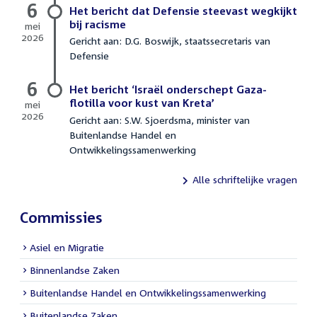
6
Het bericht dat Defensie steevast wegkijkt
bij racisme
mei
2026
Gericht aan: D.G. Boswijk, staatssecretaris van
6
Defensie
mei
2026
6
Het bericht ‘Israël onderschept Gaza-
flotilla voor kust van Kreta’
mei
2026
Gericht aan: S.W. Sjoerdsma, minister van
6
Buitenlandse Handel en
mei
Ontwikkelingssamenwerking
2026
Alle schriftelijke vragen
Commissies
Asiel en Migratie
Binnenlandse Zaken
Buitenlandse Handel en Ontwikkelingssamenwerking
Buitenlandse Zaken