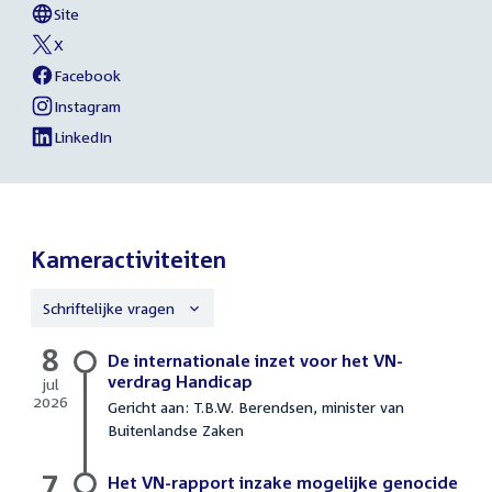
Bamenga
Site
naar
External
van
link:
Mpanzu
X
sociale
External
van
Bamenga
link:
Mpanzu
Facebook
media
External
van
Bamenga
link:
Mpanzu
Instagram
External
van
Bamenga
link:
Mpanzu
LinkedIn
External
van
Bamenga
link:
Mpanzu
Bamenga
Kameractiviteiten
Schriftelijke vragen
8
Schriftelijke
De internationale inzet voor het VN-
vragen
verdrag Handicap
jul
2026
Gericht aan: T.B.W. Berendsen, minister van
8
Buitenlandse Zaken
juli
2026
7
Het VN-rapport inzake mogelijke genocide