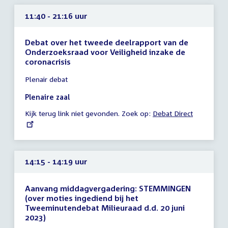
11:40 - 21:16 uur
Debat over het tweede deelrapport van de
Onderzoeksraad voor Veiligheid inzake de
coronacrisis
Tijd
Plenair debat
vergadering
11:40
Plenaire zaal
-
Kijk terug link niet gevonden. Zoek op:
External
Debat Direct
21:16
link:
uur
14:15 - 14:19 uur
Aanvang middagvergadering: STEMMINGEN
(over moties ingediend bij het
Tweeminutendebat Milieuraad d.d. 20 juni
2023)
Tijd