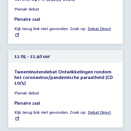
Tijd
Plenair debat
vergadering
10:50
Plenaire zaal
-
Kijk terug link niet gevonden. Zoek op:
External
Debat Direct
11:05
link:
uur
11:05 - 11:40 uur
Tweeminutendebat Ontwikkelingen rondom
het coronavirus/pandemische paraatheid (CD
10/5)
Tijd
Plenair debat
vergadering
11:05
Plenaire zaal
-
Kijk terug link niet gevonden. Zoek op:
External
Debat Direct
11:40
link:
uur