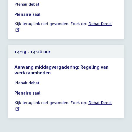
Plenair debat
vergadering
14:15
Plenaire zaal
-
Kijk terug link niet gevonden. Zoek op:
External
Debat Direct
14:19
link:
uur
14:19 - 14:20 uur
Aanvang middagvergadering: Regeling van
werkzaamheden
Tijd
Plenair debat
vergadering
14:19
Plenaire zaal
-
Kijk terug link niet gevonden. Zoek op:
External
Debat Direct
14:20
link:
uur