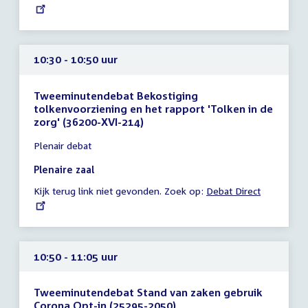
link:
uur
10:30 - 10:50 uur
Tweeminutendebat Bekostiging
tolkenvoorziening en het rapport 'Tolken in de
zorg' (36200-XVI-214)
Tijd
Plenair debat
vergadering
10:30
Plenaire zaal
-
Kijk terug link niet gevonden. Zoek op:
External
Debat Direct
10:50
link:
uur
10:50 - 11:05 uur
Tweeminutendebat Stand van zaken gebruik
Corona Opt-in (25295-2050)