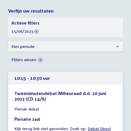
Verfijn uw resultaten
Verfijn
Actieve filters
uw
verwijder
15/06/2023
resultaten
filter
Kies periode
Filters wissen
10:15 - 10:30 uur
Tweeminutendebat Milieuraad d.d. 20 juni
2023 (CD 14/6)
Tijd
Plenair debat
vergadering
10:15
Plenaire zaal
-
Kijk terug link niet gevonden. Zoek op:
External
Debat Direct
10:30