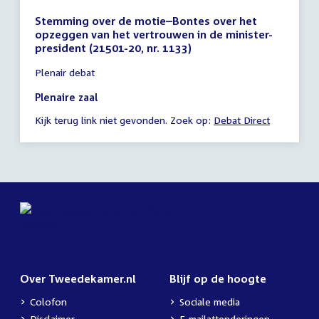
Stemming over de motie–Bontes over het
opzeggen van het vertrouwen in de minister-
president (21501-20, nr. 1133)
Tijd
Plenair debat
vergadering
23:15
Plenaire zaal
-
Kijk terug link niet gevonden. Zoek op:
Debat Direct
23:59
uur
Over Tweedekamer.nl
Blijf op de hoogte
Colofon
Sociale media
Disclaimer
E-mailattenderingen