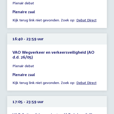
Plenair debat
vergadering
16:15
Plenaire zaal
-
Kijk terug link niet gevonden. Zoek op:
Debat Direct
23:59
uur
16:40 - 23:59 uur
VAO Wegverkeer en verkeersveiligheid (AO
d.d. 26/05)
Tijd
Plenair debat
vergadering
16:40
Plenaire zaal
-
Kijk terug link niet gevonden. Zoek op:
Debat Direct
23:59
uur
17:05 - 23:59 uur