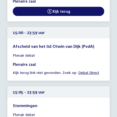
Plenaire zaal
-
23:59
Kijk terug
uur
15:00 - 23:59 uur
Afscheid van het lid Otwin van Dijk (PvdA)
Tijd
Plenair debat
vergadering
15:00
Plenaire zaal
-
Kijk terug link niet gevonden. Zoek op:
Debat Direct
23:59
uur
15:05 - 23:59 uur
Stemmingen
Tijd
Plenair debat
vergadering