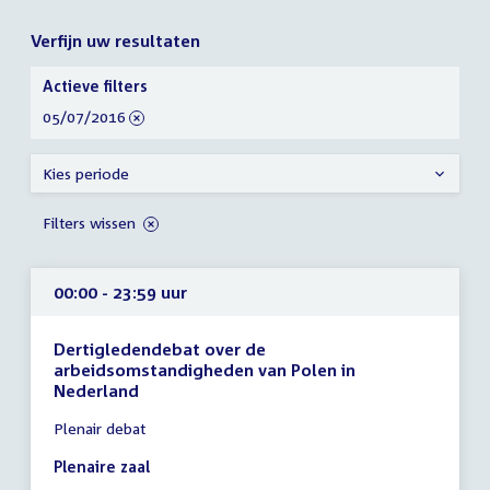
Verfijn uw resultaten
Verfijn
Actieve filters
uw
verwijder
05/07/2016
resultaten
filter
Kies periode
Filters wissen
00:00 - 23:59 uur
Dertigledendebat over de
arbeidsomstandigheden van Polen in
Nederland
Tijd
Plenair debat
vergadering
00:00
Plenaire zaal
-