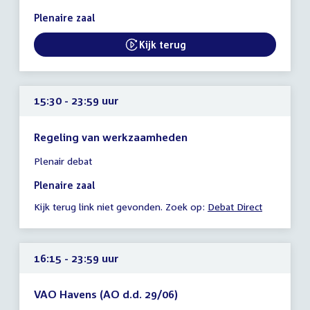
15:05
Plenaire zaal
-
23:59
Kijk terug
uur
15:30 - 23:59 uur
Regeling van werkzaamheden
Tijd
Plenair debat
vergadering
15:30
Plenaire zaal
-
Kijk terug link niet gevonden. Zoek op:
Debat Direct
23:59
uur
16:15 - 23:59 uur
VAO Havens (AO d.d. 29/06)
Tijd