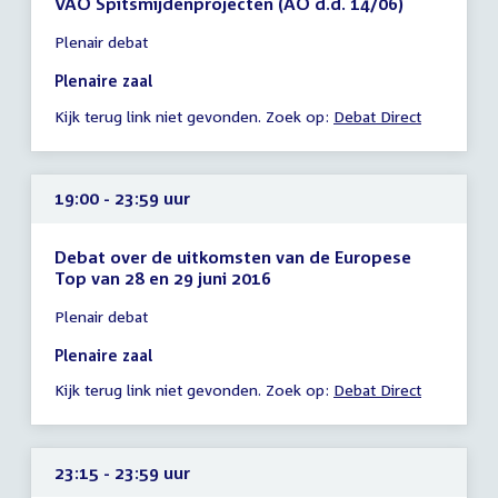
VAO Spitsmijdenprojecten (AO d.d. 14/06)
Tijd
Plenair debat
vergadering
17:05
Plenaire zaal
-
Kijk terug link niet gevonden. Zoek op:
Debat Direct
23:59
uur
19:00 - 23:59 uur
Debat over de uitkomsten van de Europese
Top van 28 en 29 juni 2016
Tijd
Plenair debat
vergadering
19:00
Plenaire zaal
-
Kijk terug link niet gevonden. Zoek op:
Debat Direct
23:59
uur
23:15 - 23:59 uur