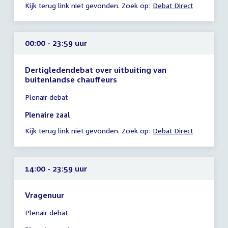
Kijk terug link niet gevonden. Zoek op:
Debat Direct
23:59
uur
00:00 - 23:59 uur
Dertigledendebat over uitbuiting van
buitenlandse chauffeurs
Tijd
Plenair debat
vergadering
00:00
Plenaire zaal
-
Kijk terug link niet gevonden. Zoek op:
Debat Direct
23:59
uur
14:00 - 23:59 uur
Vragenuur
Tijd
Plenair debat
vergadering
14:00