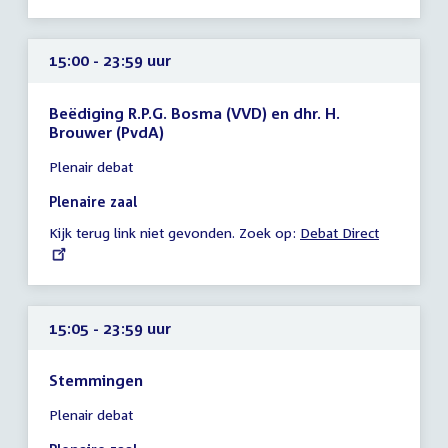
15:00 - 23:59 uur
Beëdiging R.P.G. Bosma (VVD) en dhr. H.
Brouwer (PvdA)
Tijd
Plenair debat
vergadering
15:00
Plenaire zaal
-
Kijk terug link niet gevonden. Zoek op:
External
Debat Direct
23:59
link:
uur
15:05 - 23:59 uur
Stemmingen
Tijd
Plenair debat
vergadering
15:05