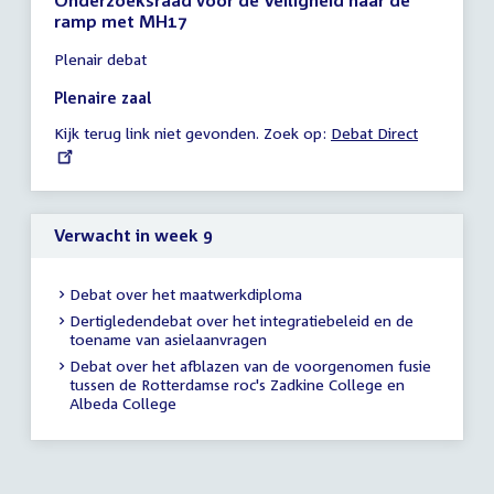
Onderzoeksraad voor de Veiligheid naar de
ramp met MH17
Tijd
Plenair debat
vergadering
16:00
Plenaire zaal
-
Kijk terug link niet gevonden. Zoek op:
External
Debat Direct
23:59
link:
uur
Verwacht in week 9
Debat over het maatwerkdiploma
Dertigledendebat over het integratiebeleid en de
toename van asielaanvragen
Debat over het afblazen van de voorgenomen fusie
tussen de Rotterdamse roc's Zadkine College en
Albeda College