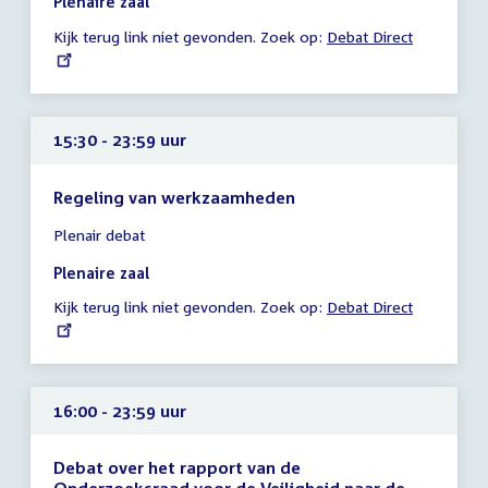
Plenaire zaal
-
Kijk terug link niet gevonden. Zoek op:
External
Debat Direct
23:59
link:
uur
15:30 - 23:59 uur
Regeling van werkzaamheden
Tijd
Plenair debat
vergadering
15:30
Plenaire zaal
-
Kijk terug link niet gevonden. Zoek op:
External
Debat Direct
23:59
link:
uur
16:00 - 23:59 uur
Debat over het rapport van de