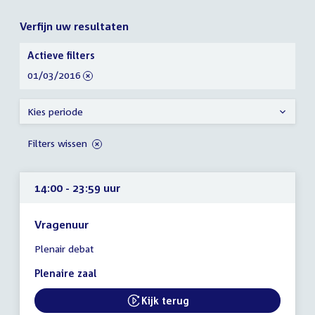
Verfijn uw resultaten
Verfijn
Actieve filters
uw
verwijder
01/03/2016
resultaten
filter
Kies periode
Filters wissen
14:00 - 23:59 uur
Vragenuur
Tijd
Plenair debat
vergadering
14:00
Plenaire zaal
-
23:59
Kijk terug
External link:
uur