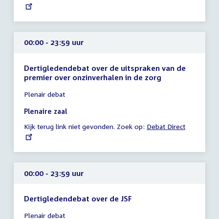
link:
uur
00:00 - 23:59 uur
Dertigledendebat over de uitspraken van de
premier over onzinverhalen in de zorg
Tijd
Plenair debat
vergadering
00:00
Plenaire zaal
-
Kijk terug link niet gevonden. Zoek op:
External
Debat Direct
23:59
link:
uur
00:00 - 23:59 uur
Dertigledendebat over de JSF
Tijd
Plenair debat
vergadering