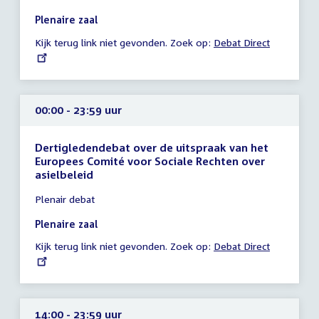
00:00
Plenaire zaal
-
Kijk terug link niet gevonden. Zoek op:
External
Debat Direct
23:59
link:
uur
00:00 - 23:59 uur
Dertigledendebat over de uitspraak van het
Europees Comité voor Sociale Rechten over
asielbeleid
Tijd
Plenair debat
vergadering
00:00
Plenaire zaal
-
Kijk terug link niet gevonden. Zoek op:
External
Debat Direct
23:59
link:
uur
14:00 - 23:59 uur