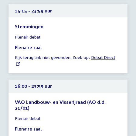
15:15 - 23:59 uur
Stemmingen
Tijd
Plenair debat
vergadering
15:15
Plenaire zaal
-
Kijk terug link niet gevonden. Zoek op:
External
Debat Direct
23:59
link:
uur
16:00 - 23:59 uur
VAO Landbouw- en Visserijraad (AO d.d.
21/01)
Tijd
Plenair debat
vergadering
16:00
Plenaire zaal
-