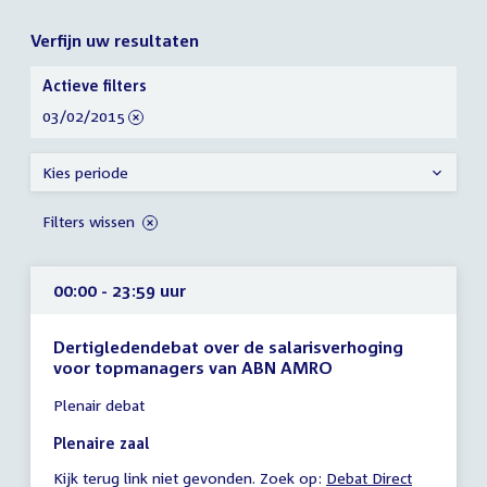
Verfijn uw resultaten
Verfijn
Actieve filters
uw
verwijder
03/02/2015
resultaten
filter
Kies periode
Filters wissen
00:00 - 23:59 uur
Dertigledendebat over de salarisverhoging
voor topmanagers van ABN AMRO
Tijd
Plenair debat
vergadering
00:00
Plenaire zaal
-
Kijk terug link niet gevonden. Zoek op:
External
Debat Direct
23:59