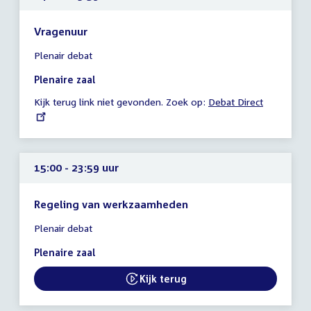
Vragenuur
Tijd
Plenair debat
vergadering
14:00
Plenaire zaal
-
Kijk terug link niet gevonden. Zoek op:
External
Debat Direct
23:59
link:
uur
15:00 - 23:59 uur
Regeling van werkzaamheden
Tijd
Plenair debat
vergadering
15:00
Plenaire zaal
-
23:59
Kijk terug
External link:
uur