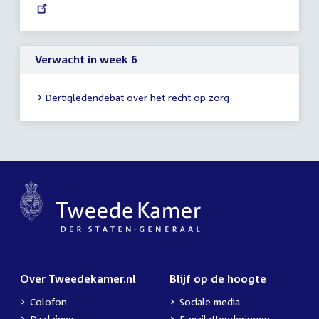
link:
uur
Verwacht in week 6
Dertigledendebat over het recht op zorg
Over Tweedekamer.nl
Blijf op de hoogte
Colofon
Sociale media
Disclaimer
E-mailattenderingen