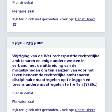
Plenair debat
vergadering
17:50
Plenaire zaal
-
Kijk terug link niet gevonden. Zoek op:
External
Debat Direct
23:59
link:
uur
19:30 - 23:59 uur
Wijziging van de Wet rechtspositie rechterlijke
ambtenaren en enige andere wetten in
verband met de uitbreiding van de
mogelijkheden om ten aanzien van voor het
leven benoemde rechterlijke ambtenaren
disciplinaire maatregelen op te leggen en
tevens andere maatregelen te treffen (33861)
Tijd
Plenair debat
vergadering
19:30
Plenaire zaal
-
Kijk terug link niet gevonden. Zoek op:
External
Debat Direct
23:59