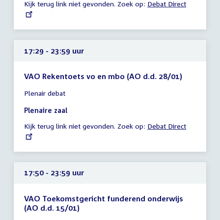
Kijk terug link niet gevonden. Zoek op:
External
Debat Direct
23:59
link:
uur
17:29 - 23:59 uur
VAO Rekentoets vo en mbo (AO d.d. 28/01)
Tijd
Plenair debat
vergadering
17:29
Plenaire zaal
-
Kijk terug link niet gevonden. Zoek op:
External
Debat Direct
23:59
link:
uur
17:50 - 23:59 uur
VAO Toekomstgericht funderend onderwijs
(AO d.d. 15/01)
Tijd