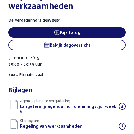
werkzaamheden
De vergadering is
geweest
Kijk terug
External link:
Bekijk dagoverzicht
3 februari 2015
15:00 - 23:59 uur
Zaal:
Plenaire zaal
Bijlagen
Agenda plenaire vergadering
Download
Langetermijnagenda incl. stemmingslijst week
bestand:
6
()
Stenogram
Download
Regeling van werkzaamheden
()
bestand: