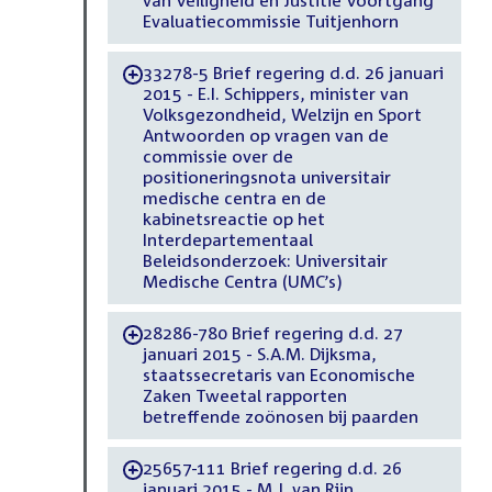
van Veiligheid en Justitie Voortgang
Evaluatiecommissie Tuitjenhorn
33278-5 Brief regering d.d. 26 januari
-
2015 - E.I. Schippers, minister van
Volksgezondheid, Welzijn en Sport
Antwoorden op vragen van de
commissie over de
positioneringsnota universitair
medische centra en de
kabinetsreactie op het
Interdepartementaal
Beleidsonderzoek: Universitair
Medische Centra (UMC’s)
28286-780 Brief regering d.d. 27
-
januari 2015 - S.A.M. Dijksma,
staatssecretaris van Economische
Zaken Tweetal rapporten
betreffende zoönosen bij paarden
25657-111 Brief regering d.d. 26
-
januari 2015 - M.J. van Rijn,