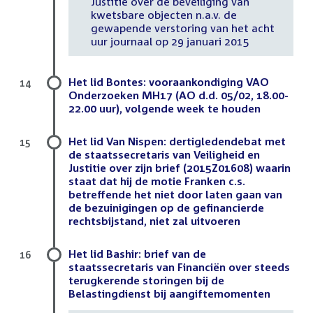
Justitie over de beveiliging van
kwetsbare objecten n.a.v. de
gewapende verstoring van het acht
uur journaal op 29 januari 2015
Het lid Bontes: vooraankondiging VAO
14
Onderzoeken MH17 (AO d.d. 05/02, 18.00-
22.00 uur), volgende week te houden
Het lid Van Nispen: dertigledendebat met
15
de staatssecretaris van Veiligheid en
Justitie over zijn brief (2015Z01608) waarin
staat dat hij de motie Franken c.s.
betreffende het niet door laten gaan van
de bezuinigingen op de gefinancierde
rechtsbijstand, niet zal uitvoeren
Het lid Bashir: brief van de
16
staatssecretaris van Financiën over steeds
terugkerende storingen bij de
Belastingdienst bij aangiftemomenten