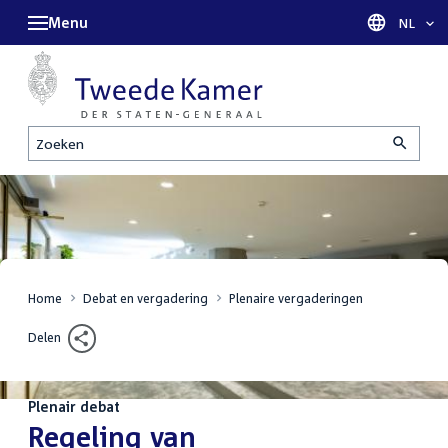
Menu
Taal sel
NL
Zoeken
Home
Debat en vergadering
Plenaire vergaderingen
Delen
Plenair debat
:
Regeling van