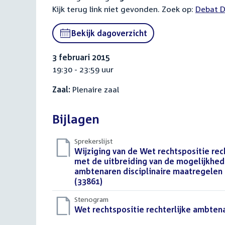
Kijk terug link niet gevonden. Zoek op:
Externa
Debat D
link:
Bekijk dagoverzicht
3 februari 2015
19:30 - 23:59 uur
Zaal:
Plenaire zaal
Bijlagen
Sprekerslijst
Download
Wijziging van de Wet rechtspositie re
bestand:
met de uitbreiding van de mogelijkhed
ambtenaren disciplinaire maatregelen 
(33861)
()
Stenogram
Download
Wet rechtspositie rechterlijke ambten
bestand: