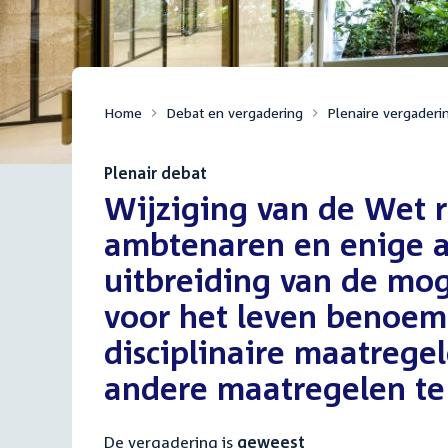
Home
Debat en vergadering
Plenaire vergaderi
Plenair debat
:
Wijziging van de Wet re
ambtenaren en enige a
uitbreiding van de mo
voor het leven benoem
disciplinaire maatrege
andere maatregelen te 
De vergadering is
geweest