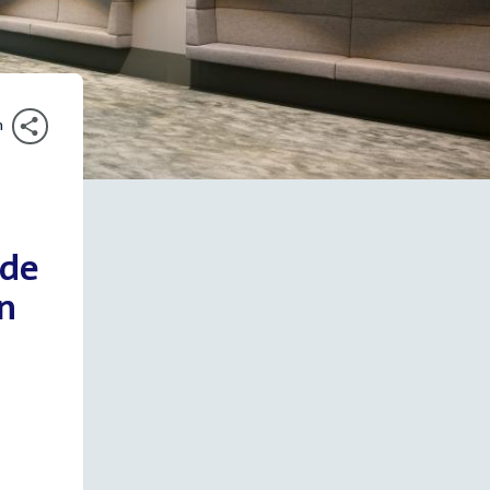
n
 de
n