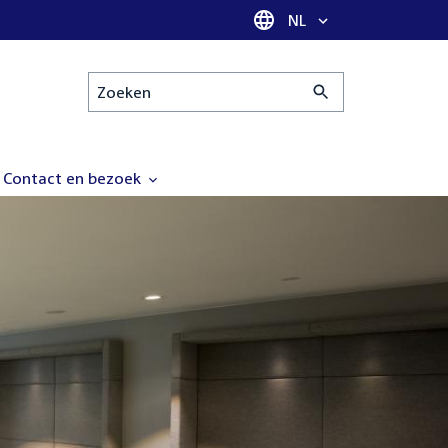
Taal selectie
NL
Zoeken
Contact en bezoek