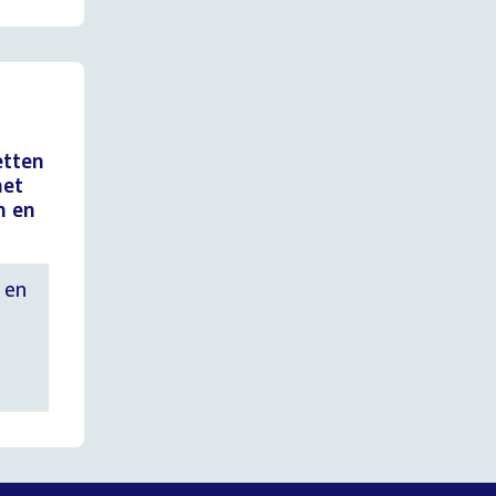
etten
het
n en
 en