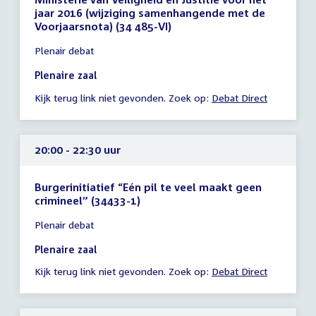
jaar 2016 (wijziging samenhangende met de
Voorjaarsnota) (34 485-VI)
Tijd
Plenair debat
vergadering
19:30
Plenaire zaal
-
Kijk terug link niet gevonden. Zoek op:
Debat Direct
23:59
uur
20:00 - 22:30 uur
Burgerinitiatief “Eén pil te veel maakt geen
crimineel” (34433-1)
Tijd
Plenair debat
vergadering
20:00
Plenaire zaal
-
Kijk terug link niet gevonden. Zoek op:
Debat Direct
22:30
uur