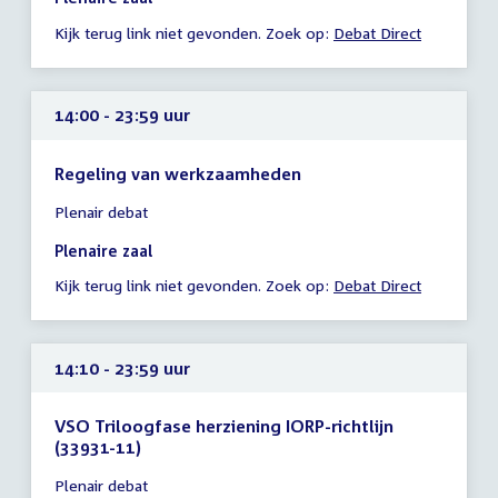
-
Kijk terug link niet gevonden. Zoek op:
Debat Direct
23:59
uur
14:00 - 23:59 uur
Regeling van werkzaamheden
Tijd
Plenair debat
vergadering
14:00
Plenaire zaal
-
Kijk terug link niet gevonden. Zoek op:
Debat Direct
23:59
uur
14:10 - 23:59 uur
VSO Triloogfase herziening IORP-richtlijn
(33931-11)
Tijd
Plenair debat
vergadering