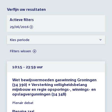
Verfijn uw resultaten
Verfijn
Actieve filters
uw
verwijder
29/06/2016
resultaten
filter
Kies periode
Filters wissen
10:15 - 23:59 uur
Wet bewijsvermoeden gaswinning Groningen
(34 390) + Versterking veiligheidsbelang
mijnbouw en regie opsporings-, winnings- en
opslagvergunningen (34 348)
Tijd
Plenair debat
vergadering
10:15
Plenaire zaal