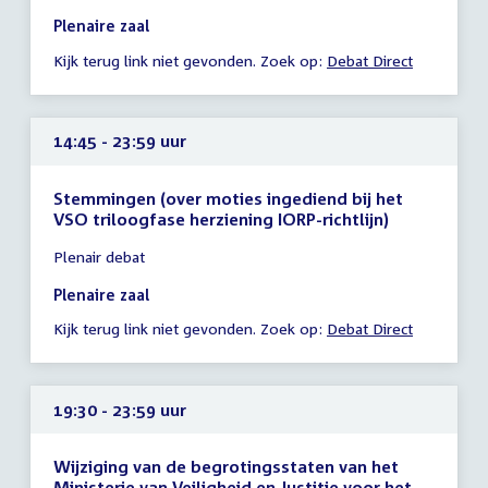
14:10
Plenaire zaal
-
Kijk terug link niet gevonden. Zoek op:
Debat Direct
23:59
uur
14:45 - 23:59 uur
Stemmingen (over moties ingediend bij het
VSO triloogfase herziening IORP-richtlijn)
Tijd
Plenair debat
vergadering
14:45
Plenaire zaal
-
Kijk terug link niet gevonden. Zoek op:
Debat Direct
23:59
uur
19:30 - 23:59 uur
Wijziging van de begrotingsstaten van het
Ministerie van Veiligheid en Justitie voor het