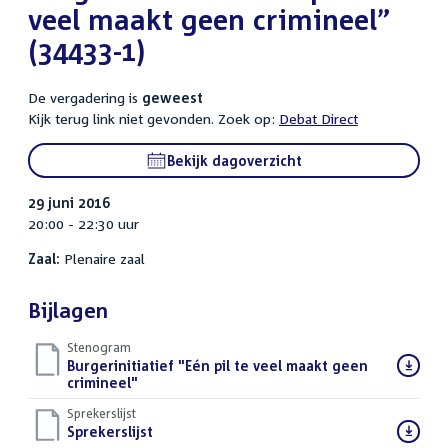
veel maakt geen crimineel”
(34433-1)
De vergadering is
geweest
Kijk terug link niet gevonden. Zoek op:
Debat Direct
Bekijk dagoverzicht
29 juni 2016
20:00 - 22:30 uur
Zaal:
Plenaire zaal
Bijlagen
Stenogram
Download
Burgerinitiatief "Eén pil te veel maakt geen
bestand:
crimineel"
()
Sprekerslijst
Download
Sprekerslijst
()