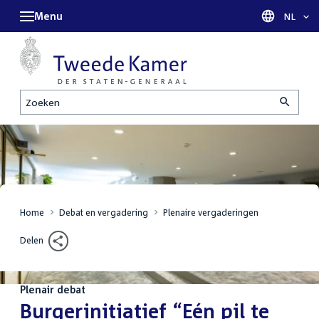
Menu
Taal sel
NL
Zoeken
Home
Debat en vergadering
Plenaire vergaderingen
Delen
Plenair debat
:
Burgerinitiatief “Eén pil te