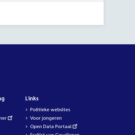
ng
Links
Politieke websites
mer
Voor jongeren
External
Open Data Portaal
link:
Erelijst van Gevallenen