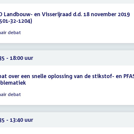
 Landbouw- en Visserijraad d.d. 18 november 2019
501-32-1204)
nair debat
gadering
16
35
35 - 18:00 uur
at over een snelle oplossing van de stikstof- en PFA
oblematiek
nair debat
gadering
35
00
35 - 13:40 uur