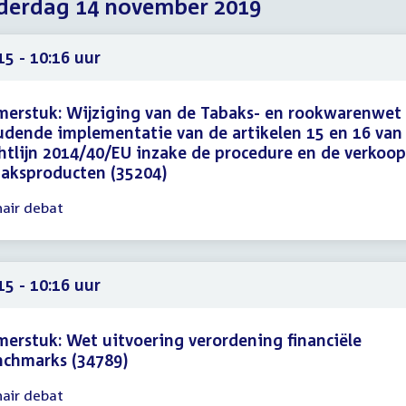
derdag 14 november 2019
2019
2019
2019
15 - 10:16 uur
erstuk: Wijziging van de Tabaks- en rookwarenwet
dende implementatie van de artikelen 15 en 16 van
htlijn 2014/40/EU inzake de procedure en de verkoop
aksproducten (35204)
nair debat
gadering
15
16
15 - 10:16 uur
erstuk: Wet uitvoering verordening financiële
nchmarks (34789)
nair debat
gadering