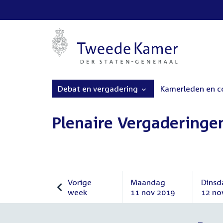
Debat en vergadering
Kamerleden en 
Plenaire Vergaderinge
Vorige
Maandag
Dinsd
week
11 nov 2019
12 no
Vorige
Maandag
Dinsd
week
11
12
november
nove