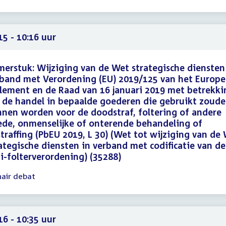
15
16
15 - 10:16 uur
erstuk: Wijziging van de Wet strategische diensten
band met Verordening (EU) 2019/125 van het Europe
lement en de Raad van 16 januari 2019 met betrekki
 de handel in bepaalde goederen die gebruikt zoud
nen worden voor de doodstraf, foltering of andere
de, onmenselijke of onterende behandeling of
traffing (PbEU 2019, L 30) (Wet tot wijziging van de
ategische diensten in verband met codificatie van de
i-folterverordening) (35288)
nair debat
gadering
15
16
16 - 10:35 uur