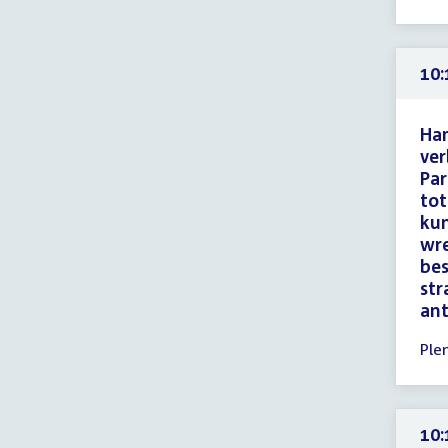
10:
-
10:
10:
uur
Ham
ver
Par
tot
kun
wre
bes
str
ant
Tijd
Ple
ver
10:
-
10:
10: