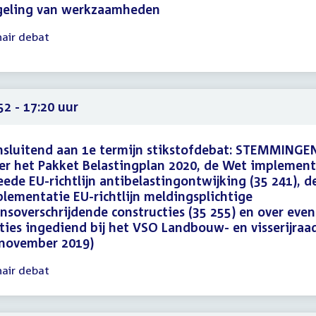
geling van werkzaamheden
nair debat
gadering
35
40
52 - 17:20 uur
sluitend aan 1e termijn stikstofdebat: STEMMINGE
er het Pakket Belastingplan 2020, de Wet implement
ede EU-richtlijn antibelastingontwijking (35 241), 
lementatie EU-richtlijn meldingsplichtige
nsoverschrijdende constructies (35 255) en over even
ies ingediend bij het VSO Landbouw- en visserijraad
 november 2019)
nair debat
gadering
52