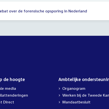
ebat over de forensische opsporing in Nederland
op de hoogte
Ambtelijke ondersteuni
ale media
Organogram
ilattenderingen
External
Werken bij de Tweede Ka
link:
t Direct
Mandaatbesluit