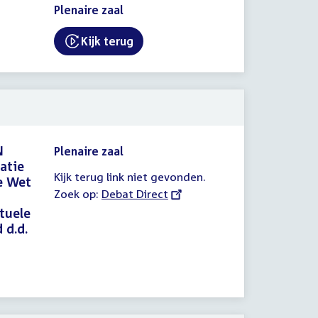
Plenaire zaal
Kijk terug
External link:
N
Plenaire zaal
atie
Kijk terug link niet gevonden.
de Wet
Zoek op:
External
Debat Direct
link:
tuele
 d.d.