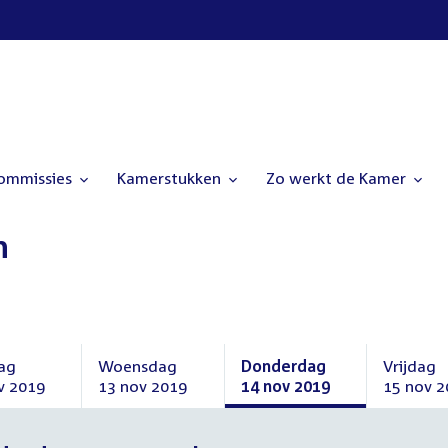
commissies
Kamerstukken
Zo werkt de Kamer
n
ag
Woensdag
Donderdag
Vrijdag
v 2019
13 nov 2019
14 nov 2019
15 nov 2
ag
Woensdag
Donderdag
Vrijdag
13
14
15
mber
november
november
novembe