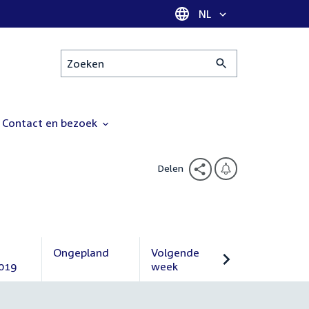
Taal selectie
NL
Zoeken
Contact en bezoek
Delen
Ongepland
Volgende
019
Ongepland
week
Volgende
week
r