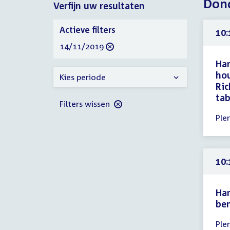
Don
Verfijn uw resultaten
2019
2019
Verfijn
Actieve filters
10:
uw
verwijder
14/11/2019
resultaten
filter
Ham
hou
Kies periode
Ric
tab
Filters wissen
Tijd
Ple
ver
10:
-
10:
10:
uur
Ham
be
Tijd
Ple
ver