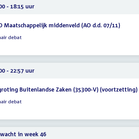
20
00 - 18:15 uur
 Maatschappelijk middenveld (AO d.d. 07/11)
nair debat
gadering
00
15
00 - 22:57 uur
roting Buitenlandse Zaken (35300-V) (voortzetting)
nair debat
gadering
00
57
wacht in week 46