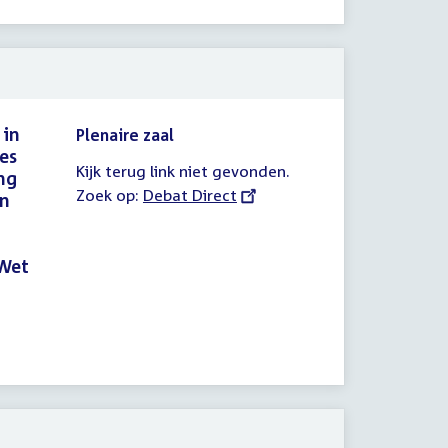
link:
 in
Plenaire zaal
es
Kijk terug link niet gevonden.
ng
Zoek op:
External
Debat Direct
en
link:
 Wet