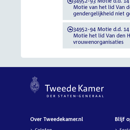
34952-93 Motie d.d. 14
-
Motie van het lid Van 
gendergelijkheid niet g
34952-94 Motie d.d. 14
-
Motie het lid Van den H
vrouwenorganisaties
Over Tweedekamer.nl
Blijf 
Colofon
Soci