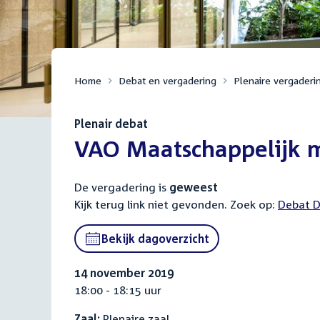
Home
Debat en vergadering
Plenaire vergaderi
Plenair debat
:
VAO Maatschappelijk m
De vergadering is
geweest
Kijk terug link niet gevonden. Zoek op:
Externa
Debat D
link:
Bekijk dagoverzicht
14 november 2019
18:00 - 18:15 uur
Zaal:
Plenaire zaal