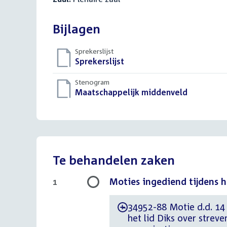
Bijlagen
Sprekerslijst
Download
Sprekerslijst
()
bestand:
Stenogram
Download
Maatschappelijk middenveld
()
bestand:
Te behandelen zaken
Moties ingediend tijdens 
1
34952-88 Motie d.d. 14
-
het lid Diks over strev