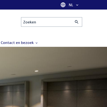
Taal selectie
NL
Zoeken
Contact en bezoek