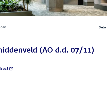
ngen
Dele
iddenveld (AO d.d. 07/11)
l
irect