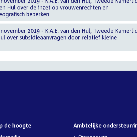
 november 2019 - K.A.E. van den Hul, Tweede Kamerli
den Hul over de inzet op vrouwenrechten en
eografisch beperken
 november 2019 - K.A.E. van den Hul, Tweede Kamerli
ul over subsidieaanvragen door relatief kleine
op de hoogte
Ambtelijke ondersteuni
ale media
Organogram