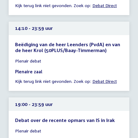
Kijk terug link niet gevonden. Zoek op:
Debat Direct
23:59
uur
14:10 - 23:59 uur
Beëdiging van de heer Leenders (PvdA) en van
de heer Krol (50PLUS/Baay-Timmerman)
Tijd
Plenair debat
vergadering
14:10
Plenaire zaal
-
Kijk terug link niet gevonden. Zoek op:
Debat Direct
23:59
uur
19:00 - 23:59 uur
Debat over de recente opmars van IS in Irak
Tijd
Plenair debat
vergadering