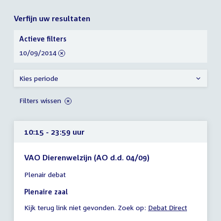
Verfijn uw resultaten
Verfijn
Actieve filters
uw
verwijder
10/09/2014
resultaten
filter
Kies periode
Filters wissen
10:15 - 23:59 uur
VAO Dierenwelzijn (AO d.d. 04/09)
Tijd
Plenair debat
vergadering
10:15
Plenaire zaal
-
Kijk terug link niet gevonden. Zoek op:
Debat Direct
23:59
uur