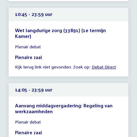
10:45 - 23:59 uur
Wet langdurige zorg (33891) (1e termijn
Kamer)
Tijd
Plenair debat
vergadering
10:45
Plenaire zaal
-
Kijk terug link niet gevonden. Zoek op:
Debat Direct
23:59
uur
14:05 - 23:59 uur
Aanvang middagvergadering: Regeling van
werkzaamheden
Tijd
Plenair debat
vergadering
14:05
Plenaire zaal
-