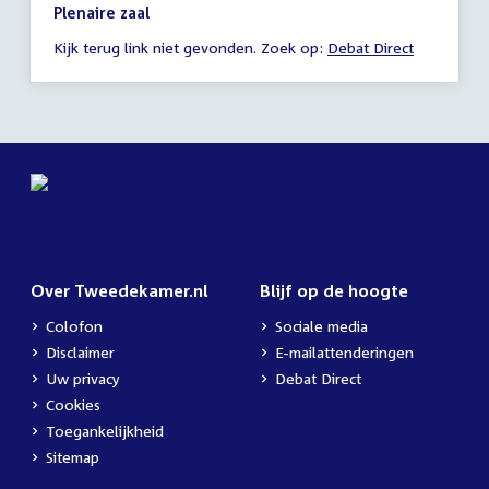
19:00
Plenaire zaal
-
Kijk terug link niet gevonden. Zoek op:
Debat Direct
23:59
uur
Over Tweedekamer.nl
Blijf op de hoogte
Colofon
Sociale media
Disclaimer
E-mailattenderingen
Uw privacy
Debat Direct
Cookies
Toegankelijkheid
Sitemap