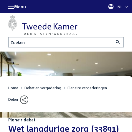
Menu
Taal sel
NL
Zoeken
Home
Debat en vergadering
Plenaire vergaderingen
Delen
Plenair debat
:
Wet langdurige zorg (33891)