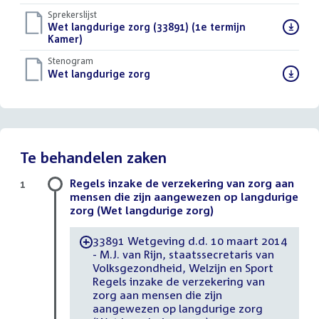
bestand:
Sprekerslijst
Download
Wet langdurige zorg (33891) (1e termijn
bestand:
Kamer)
()
Stenogram
Download
Wet langdurige zorg
()
bestand:
Te behandelen zaken
Regels inzake de verzekering van zorg aan
1
mensen die zijn aangewezen op langdurige
zorg (Wet langdurige zorg)
33891 Wetgeving d.d. 10 maart 2014
-
- M.J. van Rijn, staatssecretaris van
Volksgezondheid, Welzijn en Sport
Regels inzake de verzekering van
zorg aan mensen die zijn
aangewezen op langdurige zorg