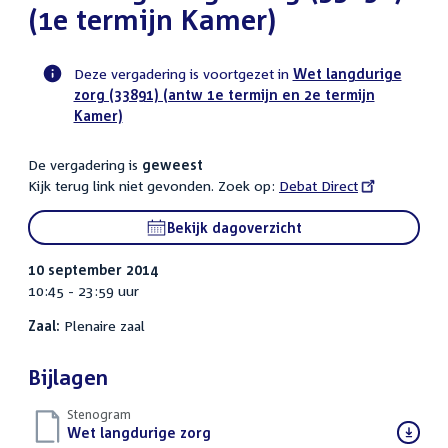
(1e termijn Kamer)
Deze vergadering is voortgezet in
Wet langdurige
zorg (33891) (antw 1e termijn en 2e termijn
Voortgangsstatus
Kamer)
plenaire
activiteit
De vergadering is
geweest
Kijk terug link niet gevonden. Zoek op:
External
Debat Direct
link:
Bekijk dagoverzicht
10 september 2014
10:45 - 23:59 uur
Zaal:
Plenaire zaal
Bijlagen
Stenogram
Download
Wet langdurige zorg
()