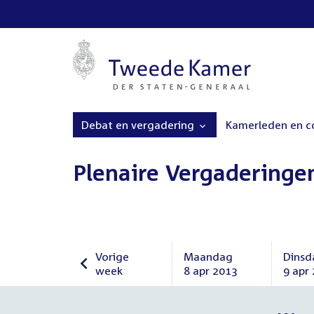
Debat en vergadering
Kamerleden en 
Plenaire Vergaderinge
Vorige
Maandag
Dinsd
week
8 apr 2013
9 apr
Vorige
Maandag
Dinsd
week
8
9
april
april