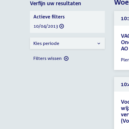
Woen
Verfijn uw resultaten
2013
2013
Verfijn
Actieve filters
10:
uw
verwijder
10/04/2013
resultaten
filter
VAO
Ond
Kies periode
AO 
Tijd
Filters wissen
Ple
ver
10:
-
23:
10:
uur
Voo
wij
ver
(Vo
Tijd