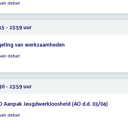
nair debat
gadering
45
59
15 - 23:59 uur
geling van werkzaamheden
nair debat
gadering
15
59
30 - 23:59 uur
 Aanpak Jeugdwerkloosheid (AO d.d. 03/04)
nair debat
gadering
30