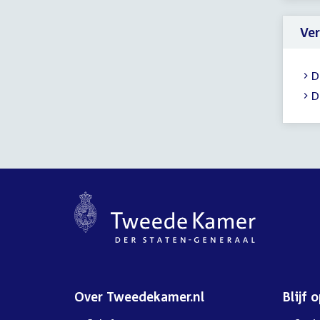
-
23:
Ver
uur
D
D
Over Tweedekamer.nl
Blijf 