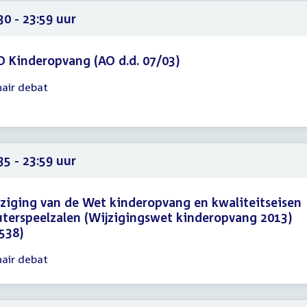
59
30 - 23:59 uur
 Kinderopvang (AO d.d. 07/03)
nair debat
gadering
30
59
35 - 23:59 uur
ziging van de Wet kinderopvang en kwaliteitseisen
terspeelzalen (Wijzigingswet kinderopvang 2013)
538)
nair debat
gadering
35