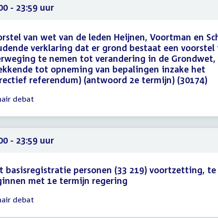
59
00 - 23:59 uur
rstel van wet van de leden Heijnen, Voortman en S
dende verklaring dat er grond bestaat een voorstel 
rweging te nemen tot verandering in de Grondwet,
ekkende tot opneming van bepalingen inzake het
rectief referendum) (antwoord 2e termijn) (30174)
nair debat
gadering
00
59
00 - 23:59 uur
 basisregistratie personen (33 219) voortzetting, te
innen met 1e termijn regering
nair debat
gadering
00