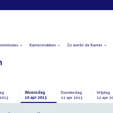
commissies
Kamerstukken
Zo werkt de Kamer
n
ag
Woensdag
Donderdag
Vrijdag
 2013
10 apr 2013
11 apr 2013
12 apr 2
ag
Woensdag
Donderdag
Vrijdag
10
11
12
april
april
april