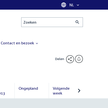
Taal selectie
NL
Zoeken
Contact en bezoek
Delen
Ongepland
Volgende
013
Ongepland
week
Volgende
week