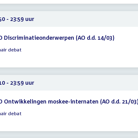
59
50 - 23:59 uur
 Discriminatieonderwerpen (AO d.d. 14/03)
nair debat
gadering
50
59
10 - 23:59 uur
 Ontwikkelingen moskee-internaten (AO d.d. 21/03
nair debat
gadering
10