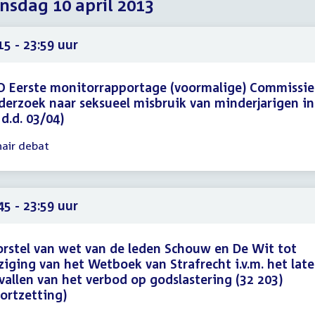
sdag 10 april 2013
2013
2013
2013
15 - 23:59 uur
 Eerste monitorrapportage (voormalige) Commissie
erzoek naar seksueel misbruik van minderjarigen in
d.d. 03/04)
nair debat
gadering
15
59
45 - 23:59 uur
rstel van wet van de leden Schouw en De Wit tot
ziging van het Wetboek van Strafrecht i.v.m. het lat
vallen van het verbod op godslastering (32 203)
ortzetting)