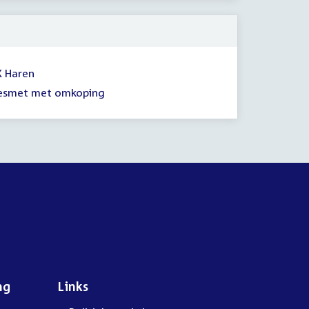
X Haren
 besmet met omkoping
ng
Links