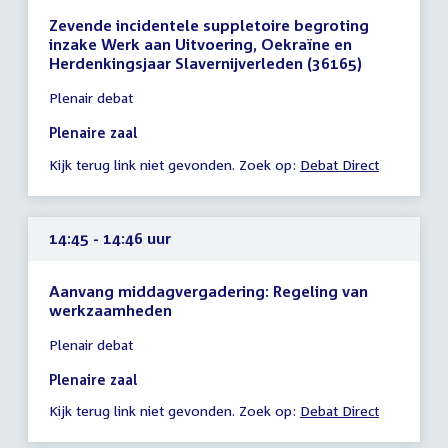
Zevende incidentele suppletoire begroting
inzake Werk aan Uitvoering, Oekraïne en
Herdenkingsjaar Slavernijverleden (36165)
Tijd
Plenair debat
vergadering
12:55
Plenaire zaal
-
Kijk terug link niet gevonden. Zoek op:
Debat Direct
14:15
uur
14:45 - 14:46 uur
Aanvang middagvergadering: Regeling van
werkzaamheden
Tijd
Plenair debat
vergadering
14:45
Plenaire zaal
-
Kijk terug link niet gevonden. Zoek op:
Debat Direct
14:46
uur