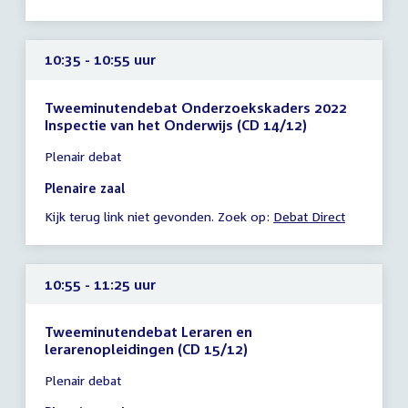
uur
10:35 - 10:55 uur
Tweeminutendebat Onderzoekskaders 2022
Inspectie van het Onderwijs (CD 14/12)
Tijd
Plenair debat
vergadering
10:35
Plenaire zaal
-
Kijk terug link niet gevonden. Zoek op:
Debat Direct
10:55
uur
10:55 - 11:25 uur
Tweeminutendebat Leraren en
lerarenopleidingen (CD 15/12)
Tijd
Plenair debat
vergadering
10:55