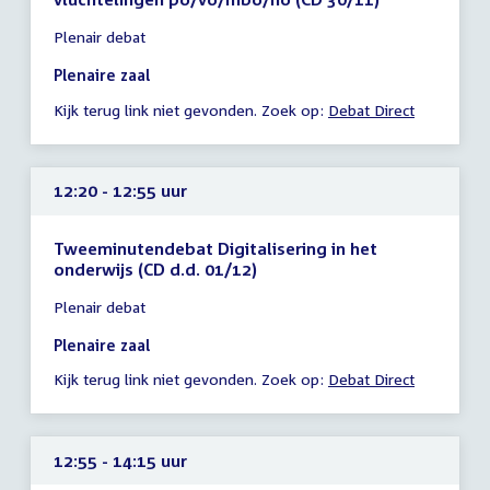
Tijd
Plenair debat
vergadering
12:05
Plenaire zaal
-
Kijk terug link niet gevonden. Zoek op:
Debat Direct
12:20
uur
12:20 - 12:55 uur
Tweeminutendebat Digitalisering in het
onderwijs (CD d.d. 01/12)
Tijd
Plenair debat
vergadering
12:20
Plenaire zaal
-
Kijk terug link niet gevonden. Zoek op:
Debat Direct
12:55
uur
12:55 - 14:15 uur