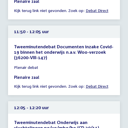
Plenaire zaal
-
Kijk terug link niet gevonden. Zoek op:
Debat Direct
11:25
uur
11:50 - 12:05 uur
Tweeminutendebat Documenten inzake Covid-
19 binnen het onderwijs n.a.v. Woo-verzoek
(36200-VIII-147)
Tijd
Plenair debat
vergadering
11:50
Plenaire zaal
-
Kijk terug link niet gevonden. Zoek op:
Debat Direct
12:05
uur
12:05 - 12:20 uur
Tweeminutendebat Onderwijs aan
vluchtelingen po/vo/mbo/ho (CD 30/11)