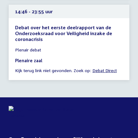
14:46 - 23:55 uur
Debat over het eerste deelrapport van de
Onderzoeksraad voor Veiligheid inzake de
coronacrisis
Tijd
Plenair debat
vergadering
14:46
Plenaire zaal
-
Kijk terug link niet gevonden. Zoek op:
Debat Direct
23:55
uur