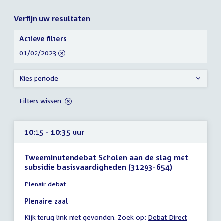
Verfijn uw resultaten
Verfijn
Actieve filters
uw
verwijder
01/02/2023
resultaten
filter
Kies periode
Filters wissen
10:15 - 10:35 uur
Tweeminutendebat Scholen aan de slag met
subsidie basisvaardigheden (31293-654)
Tijd
Plenair debat
vergadering
10:15
Plenaire zaal
-
Kijk terug link niet gevonden. Zoek op:
Debat Direct
10:35