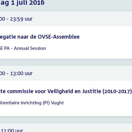
dag 1 juli 2016
2016
2016
2016
00 - 23:59 uur
egatie naar de OVSE-Assemblee
E PA - Annual Session
gadering
00
59
00 - 13:00 uur
te commissie voor Veiligheid en Justitie (2010-2017)
tentiaire inrichting (PI) Vught
gadering
00
00
 12:00 uur