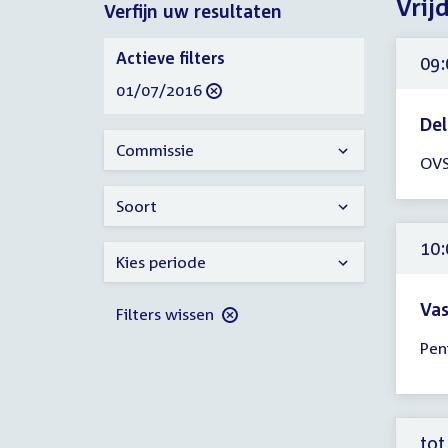
Vrij
Verfijn uw resultaten
2016
Verfijn
Actieve filters
09:
uw
verwijder
01/07/2016
resultaten
filter
Del
Tijd
Commissie
OVS
ver
09:
Soort
-
23:
10:
Kies periode
uur
Vas
Filters wissen
Tijd
Peni
ver
10:
-
13:
tot