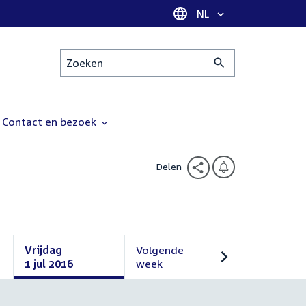
Taal selectie
NL
Zoeken
Contact en bezoek
Delen
Vrijdag
Volgende
1 jul 2016
week
Vrijdag
Volgende
1
week
juli