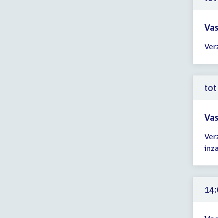
uur
Vas
Tijd
Ver
ver
tot
12:
uur
tot
Vas
Tijd
Ver
ver
inza
tot
12:
uur
14: