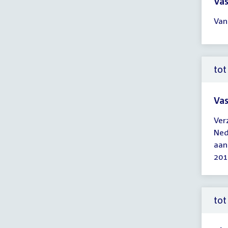
Vas
Tijd
Van
ver
14:
-
16:
tot
uur
Vas
Tijd
Ver
ver
Ned
tot
aan
15:
201
uur
tot