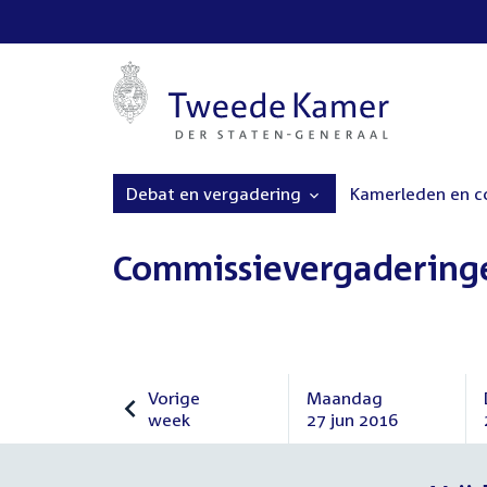
Debat en vergadering
Kamerleden en 
Commissievergadering
Vorige
Maandag
week
27 jun 2016
Vorige
Maandag
week
27
juni