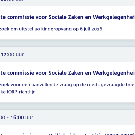
te commissie voor Sociale Zaken en Werkgelegenhe
zoek om uitstel ao kinderopvang op 6 juli 2016
gadering
00
 12:00 uur
te commissie voor Sociale Zaken en Werkgelegenhe
zoek voor een aanvullende vraag op de reeds gevraagde brie
gadering
ke IORP-richtlijn
00
00 - 16:00 uur