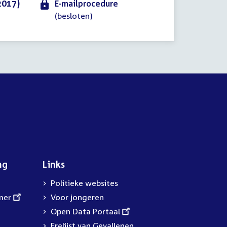
2017)
E-mailprocedure
(besloten)
ng
Links
Politieke websites
mer
Voor jongeren
External
Open Data Portaal
link:
Erelijst van Gevallenen