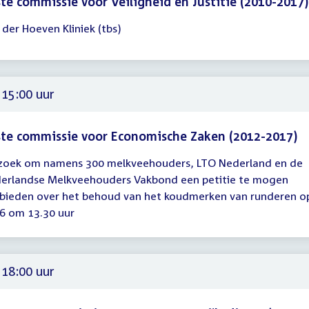
te commissie voor Veiligheid en Justitie (2010-2017)
 der Hoeven Kliniek (tbs)
gadering
00
00
 15:00 uur
te commissie voor Economische Zaken (2012-2017)
zoek om namens 300 melkveehouders, LTO Nederland en de
gadering
erlandse Melkveehouders Vakbond een petitie te mogen
bieden over het behoud van het koudmerken van runderen op 
00
6 om 13.30 uur
 18:00 uur