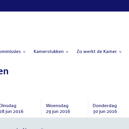
commissies
Kamerstukken
Zo werkt de Kamer
en
Dinsdag
Woensdag
Donderdag
28 jun 2016
29 jun 2016
30 jun 2016
Dinsdag
Woensdag
Donderdag
28
29
30
juni
juni
juni