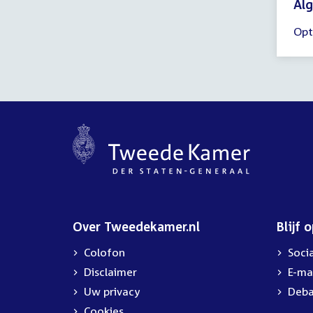
Alg
Tijd
Opt
ver
tot
18:
uur
Over Tweedekamer.nl
Blijf 
Colofon
Soci
Disclaimer
E-ma
Uw privacy
Deba
Cookies