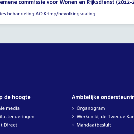
emene commissie voor Wonen en Rijksdienst (2012-
ies behandeling AO Krimp/bevolkingsdaling
gadering
00
op de hoogte
Ambtelijke ondersteuni
ale media
Organogram
ilattenderingen
External
Werken bij de Tweede Ka
link:
t Direct
Mandaatbesluit