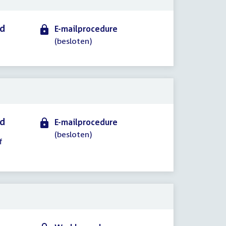
id
E-mailprocedure
(besloten)
id
E-mailprocedure
(besloten)
f