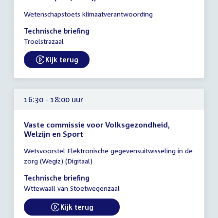
Tijd
Wetenschapstoets klimaatverantwoording
vergadering
16:30
Technische briefing
-
Troelstrazaal
17:30
uur
Kijk terug
16:30 - 18:00 uur
Vaste commissie voor Volksgezondheid,
Welzijn en Sport
Tijd
Wetsvoorstel Elektronische gegevensuitwisseling in de
vergadering
zorg (Wegiz) (Digitaal)
16:30
-
Technische briefing
18:00
Wttewaall van Stoetwegenzaal
uur
Kijk terug