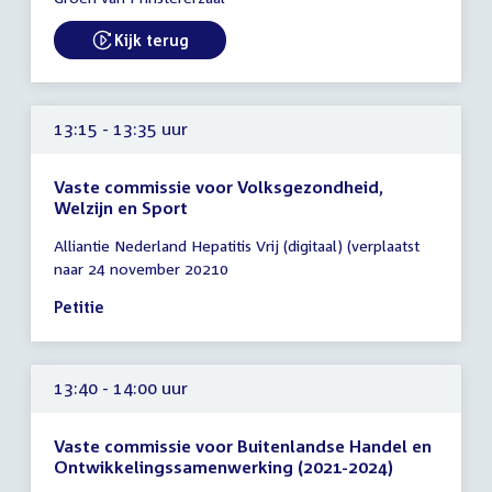
14:45
uur
Kijk terug
13:15 - 13:35 uur
Vaste commissie voor Volksgezondheid,
Welzijn en Sport
Tijd
Alliantie Nederland Hepatitis Vrij (digitaal) (verplaatst
vergadering
naar 24 november 20210
13:15
-
Petitie
13:35
uur
13:40 - 14:00 uur
Vaste commissie voor Buitenlandse Handel en
Ontwikkelingssamenwerking (2021-2024)
Tijd