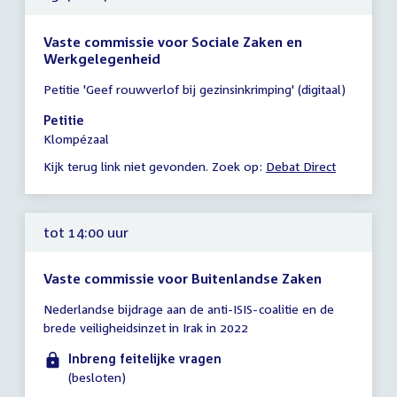
Vaste commissie voor Sociale Zaken en
Werkgelegenheid
Tijd
Petitie 'Geef rouwverlof bij gezinsinkrimping' (digitaal)
vergadering
13:40
Petitie
-
Klompézaal
14:00
Kijk terug link niet gevonden. Zoek op:
Debat Direct
uur
tot 14:00 uur
Vaste commissie voor Buitenlandse Zaken
Tijd
Nederlandse bijdrage aan de anti-ISIS-coalitie en de
vergadering
brede veiligheidsinzet in Irak in 2022
tot
14:00
Inbreng feitelijke vragen
uur
(besloten)