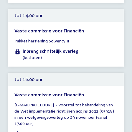
tot 14:00 uur
Vaste commissie voor Financiën
Tijd
Pakket herziening Solvency II
vergadering
tot
Inbreng schriftelijk overleg
14:00
(besloten)
uur
tot 16:00 uur
Vaste commissie voor Financiën
Tijd
[E-MAILPROCEDURE] - Voorstel tot behandeling van
vergadering
de Wet implementatie richtlijnen accijns 2022 (35918)
tot
in een wetgevingsoverleg op 29 november (vanaf
16:00
17.00 uur)
uur