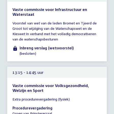
Vaste commissie voor Infrastructuur en
Waterstaat
Tijd
Voorstel van wet van de leden Bromet en Tjeerd de
vergadering
Groot tot wijziging van de Waterschapswet en de
tot
Kieswet in verband met het volledig democratiseren
12:00
van de waterschapsbesturen
uur
Inbreng verslag (wetsvoorstel)
(besloten)
13:15 - 14:45 uur
Vaste commissie voor Volksgezondheid,
Welzijn en Sport
Tijd
Extra procedurevergadering (fysiek)
vergadering
13:15
Procedurevergadering
-
Groen van Prinstererzaal