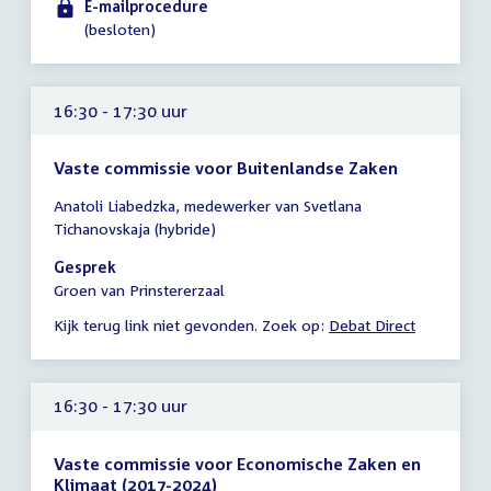
E-mailprocedure
(besloten)
16:30 - 17:30 uur
Vaste commissie voor Buitenlandse Zaken
Tijd
Anatoli Liabedzka, medewerker van Svetlana
vergadering
Tichanovskaja (hybride)
16:30
-
Gesprek
17:30
Groen van Prinstererzaal
uur
Kijk terug link niet gevonden. Zoek op:
Debat Direct
16:30 - 17:30 uur
Vaste commissie voor Economische Zaken en
Klimaat (2017-2024)