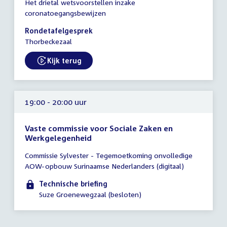
Het drietal wetsvoorstellen inzake
vergadering
coronatoegangsbewijzen
19:00
-
Rondetafelgesprek
21:30
Thorbeckezaal
uur
Kijk terug
19:00 - 20:00 uur
Vaste commissie voor Sociale Zaken en
Werkgelegenheid
Tijd
Commissie Sylvester - Tegemoetkoming onvolledige
vergadering
AOW-opbouw Surinaamse Nederlanders (digitaal)
19:00
-
Technische briefing
20:00
Suze Groenewegzaal (besloten)
uur