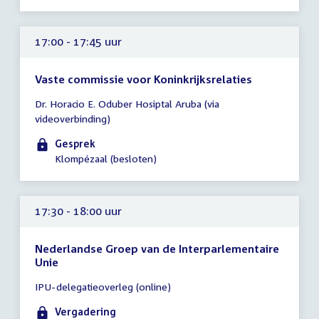
17:00 - 17:45 uur
Vaste commissie voor Koninkrijksrelaties
Tijd
Dr. Horacio E. Oduber Hosiptal Aruba (via
vergadering
videoverbinding)
17:00
-
Gesprek
17:45
Klompézaal (besloten)
uur
17:30 - 18:00 uur
Nederlandse Groep van de Interparlementaire
Unie
Tijd
IPU-delegatieoverleg (online)
vergadering
17:30
Vergadering