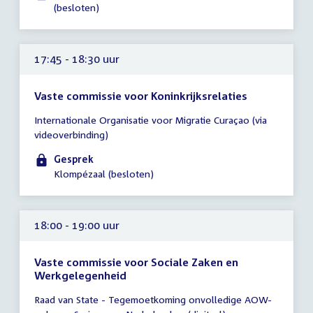
-
(besloten)
18:00
uur
17:45 - 18:30 uur
Vaste commissie voor Koninkrijksrelaties
Tijd
Internationale Organisatie voor Migratie Curaçao (via
vergadering
videoverbinding)
17:45
-
Gesprek
18:30
Klompézaal (besloten)
uur
18:00 - 19:00 uur
Vaste commissie voor Sociale Zaken en
Werkgelegenheid
Tijd
Raad van State - Tegemoetkoming onvolledige AOW-
vergadering