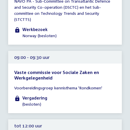
NAVO PA - Sub-Committee on Transatlantic Defence
vergadering
and Security Co-operation (DSCTC) en het Sub-
00:01
committee on Technology Trends and Security
-
(STCTTS)
23:59
uur
Werkbezoek
Norway (besloten)
09:00 - 09:30 uur
Vaste commissie voor Sociale Zaken en
Werkgelegenheid
Tijd
Voorbereidingsgroep kennisthema 'Rondkomen'
vergadering
09:00
Vergadering
-
(besloten)
09:30
uur
tot 12:00 uur