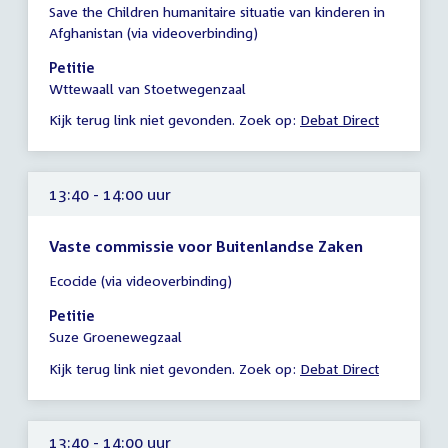
Save the Children humanitaire situatie van kinderen in
vergadering
Afghanistan (via videoverbinding)
13:40
-
Petitie
14:00
Wttewaall van Stoetwegenzaal
uur
Kijk terug link niet gevonden. Zoek op:
Debat Direct
13:40 - 14:00 uur
Vaste commissie voor Buitenlandse Zaken
Tijd
Ecocide (via videoverbinding)
vergadering
13:40
Petitie
-
Suze Groenewegzaal
14:00
Kijk terug link niet gevonden. Zoek op:
Debat Direct
uur
13:40 - 14:00 uur