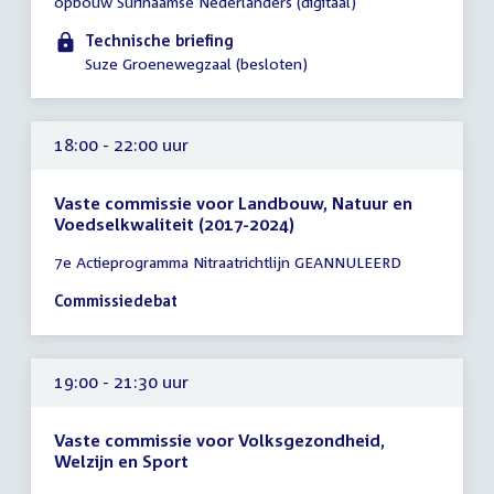
opbouw Surinaamse Nederlanders (digitaal)
18:00
-
Technische briefing
19:00
Suze Groenewegzaal (besloten)
uur
18:00 - 22:00 uur
Vaste commissie voor Landbouw, Natuur en
Voedselkwaliteit (2017-2024)
Tijd
7e Actieprogramma Nitraatrichtlijn GEANNULEERD
vergadering
18:00
Commissiedebat
-
22:00
uur
19:00 - 21:30 uur
Vaste commissie voor Volksgezondheid,
Welzijn en Sport
Tijd