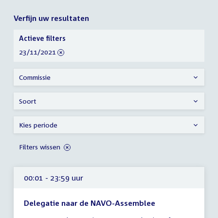
Verfijn uw resultaten
Verfijn
Actieve filters
uw
verwijder
23/11/2021
resultaten
filter
Commissie
Soort
Kies periode
Filters wissen
00:01 - 23:59 uur
Delegatie naar de NAVO-Assemblee
Tijd