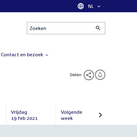
Taal selectie
NL
Zoeken
Contact en bezoek
Delen
Vrijdag
Volgende
19 feb 2021
week
Vrijdag
Volgende
19
week
februari