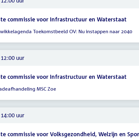
 12:00 uur
te commissie voor Infrastructuur en Waterstaat
wikkelagenda Toekomstbeeld OV: Nu instappen naar 2040
gadering
00
 12:00 uur
te commissie voor Infrastructuur en Waterstaat
adeafhandeling MSC Zoe
gadering
00
 14:00 uur
te commissie voor Volksgezondheid, Welzijn en Spo