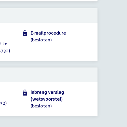
E-mailprocedure
(besloten)
ijke
5732)
Inbreng verslag
(wetsvoorstel)
732)
(besloten)