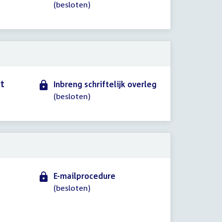
(besloten)
rt
Inbreng schriftelijk overleg
(besloten)
E-mailprocedure
(besloten)