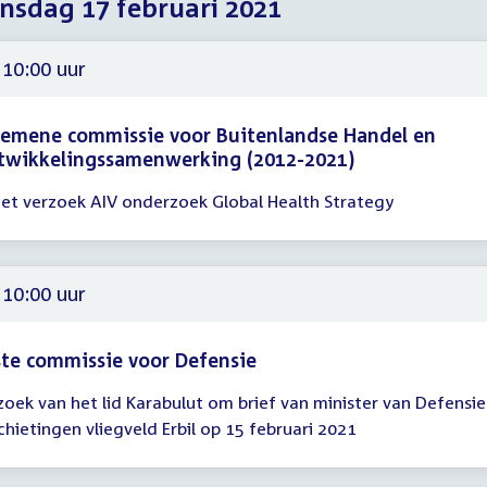
sdag 17 februari 2021
2021
2021
2021
 10:00 uur
emene commissie voor Buitenlandse Handel en
twikkelingssamenwerking (2012-2021)
et verzoek AIV onderzoek Global Health Strategy
gadering
00
 10:00 uur
te commissie voor Defensie
zoek van het lid Karabulut om brief van minister van Defensie
gadering
chietingen vliegveld Erbil op 15 februari 2021
00