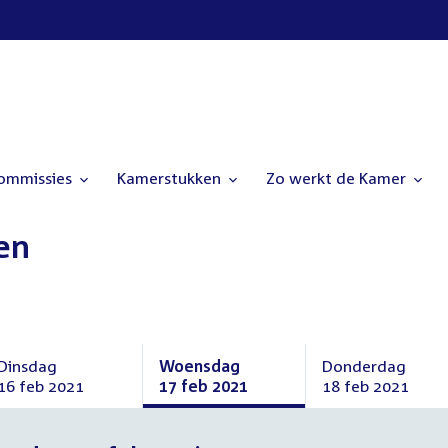
commissies
Kamerstukken
Zo werkt de Kamer
en
Dinsdag
Woensdag
Donderdag
16 feb 2021
17 feb 2021
18 feb 2021
Dinsdag
Woensdag
Donderdag
16
17
18
februari
februari
februari