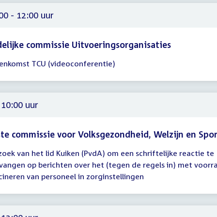
00 - 12:00 uur
delijke commissie Uitvoeringsorganisaties
eenkomst TCU (videoconferentie)
gadering
00
00
 10:00 uur
te commissie voor Volksgezondheid, Welzijn en Spo
zoek van het lid Kuiken (PvdA) om een schriftelijke reactie te
gadering
vangen op berichten over het (tegen de regels in) met voorr
cineren van personeel in zorginstellingen
00