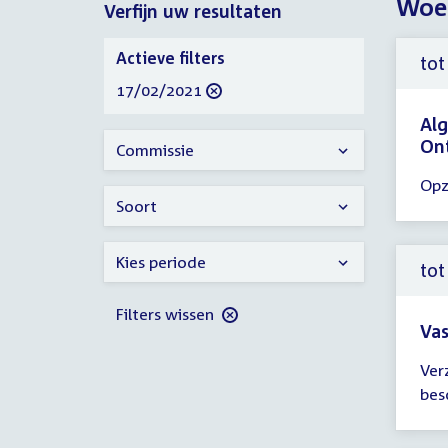
Woen
Verfijn uw resultaten
2021
Verfijn
Actieve filters
tot
uw
verwijder
17/02/2021
resultaten
filter
Alg
On
Commissie
Tijd
Opz
ver
Soort
tot
10:
Kies periode
uur
tot
Filters wissen
Vas
Tijd
Ver
ver
bes
tot
10: