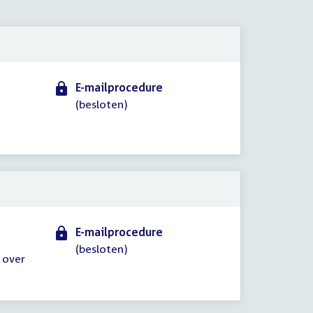
2021
E-mailprocedure
(besloten)
E-mailprocedure
(besloten)
 over