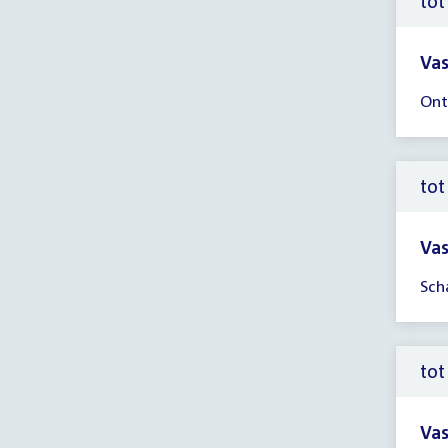
tot
Vas
Tijd
Ont
ver
tot
12:
uur
tot
Vas
Tijd
Sch
ver
tot
12:
uur
tot
Vas