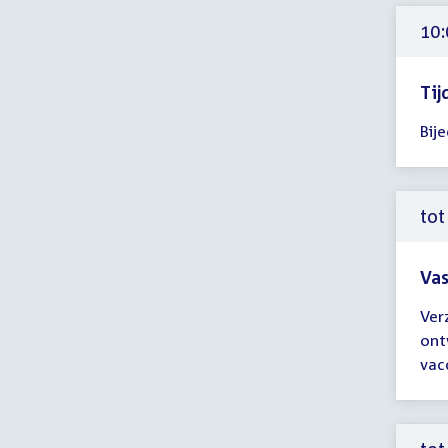
uur
10:
Tij
Tijd
Bij
ver
10:
-
12:
tot
uur
Vas
Tijd
Ver
ver
ont
tot
vac
10:
uur