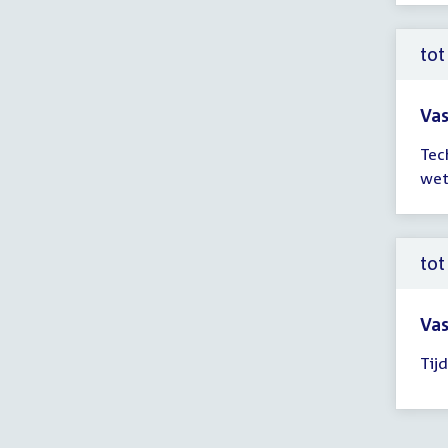
15:
uur
tot
Vas
Tijd
Tec
ver
wet
tot
18:
uur
tot
Vas
Tijd
Tij
ver
tot
19:
uur