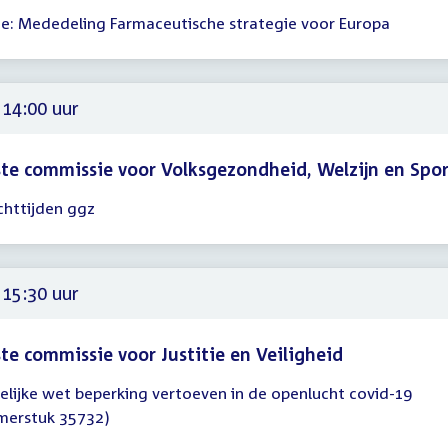
he: Mededeling Farmaceutische strategie voor Europa
gadering
00
 14:00 uur
te commissie voor Volksgezondheid, Welzijn en Spo
httijden ggz
gadering
00
 15:30 uur
te commissie voor Justitie en Veiligheid
delijke wet beperking vertoeven in de openlucht covid-19
gadering
merstuk 35732)