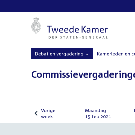
Debat en vergadering
Kamerleden en 
Commissievergadering
Vorige
Maandag
week
15 feb 2021
Vorige
Maandag
week
15
februari