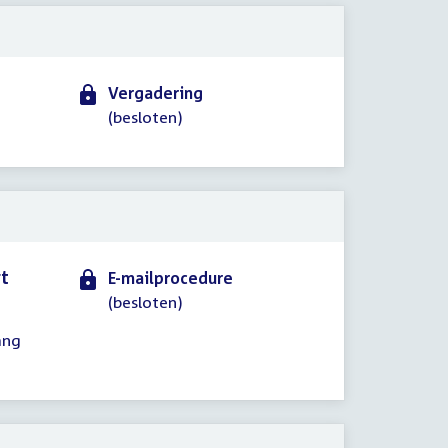
Vergadering
(besloten)
rt
E-mailprocedure
(besloten)
ang