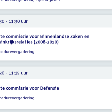
gadering
15
00
30 - 11:30 uur
te commissie voor Binnenlandse Zaken en
inkrijksrelaties (2008-2010)
cedurevergadering
gadering
30
30
30 - 11:15 uur
te commissie voor Defensie
cedurevergadering
gadering
30