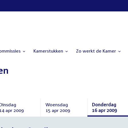
commissies
Kamerstukken
Zo werkt de Kamer
en
Dinsdag
Woensdag
Donderdag
14 apr 2009
15 apr 2009
16 apr 2009
Dinsdag
Woensdag
Donderdag
14
15
16
april
april
april