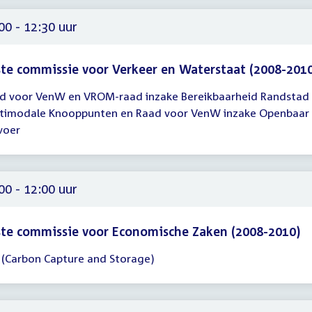
15
00 - 12:30 uur
te commissie voor Verkeer en Waterstaat (2008-201
d voor VenW en VROM-raad inzake Bereikbaarheid Randstad
gadering
timodale Knooppunten en Raad voor VenW inzake Openbaar
00
voer
30
00 - 12:00 uur
te commissie voor Economische Zaken (2008-2010)
 (Carbon Capture and Storage)
gadering
00