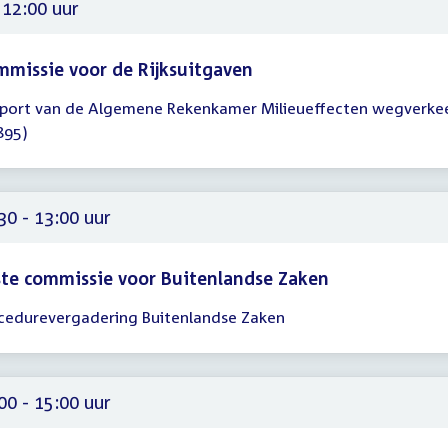
00
 12:00 uur
missie voor de Rijksuitgaven
port van de Algemene Rekenkamer Milieueffecten wegverke
gadering
895)
00
30 - 13:00 uur
te commissie voor Buitenlandse Zaken
cedurevergadering Buitenlandse Zaken
gadering
30
00
00 - 15:00 uur