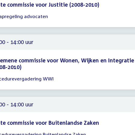
te commissie voor Justitie (2008-2010)
apregeling advocaten
gadering
00
00
00 - 14:00 uur
emene commissie voor Wonen, Wijken en Integratie
08-2010)
cedurevergadering WWI
gadering
00
00
00 - 14:00 uur
te commissie voor Buitenlandse Zaken
cedurevergadering Buitenlandse Zaken