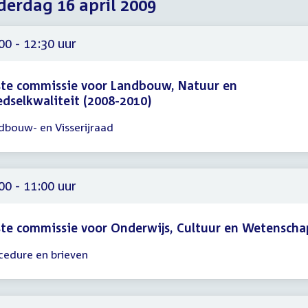
erdag 16 april 2009
2009
2009
2009
00 - 12:30 uur
te commissie voor Landbouw, Natuur en
dselkwaliteit (2008-2010)
dbouw- en Visserijraad
gadering
00
30
00 - 11:00 uur
te commissie voor Onderwijs, Cultuur en Wetenscha
cedure en brieven
gadering
00