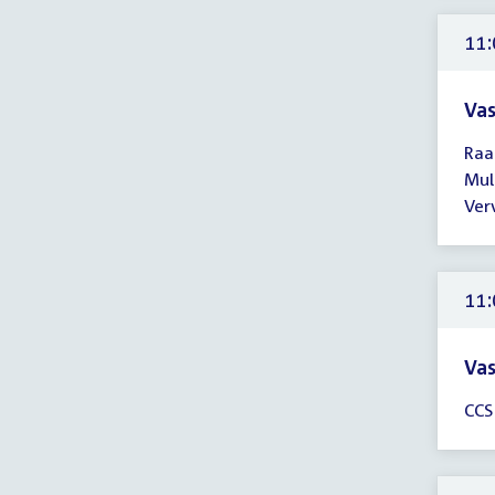
11:
11:
uur
Vas
Tijd
Raa
ver
Mul
11:
Ver
-
12:
uur
11:
Vas
Tijd
CCS
ver
11:
-