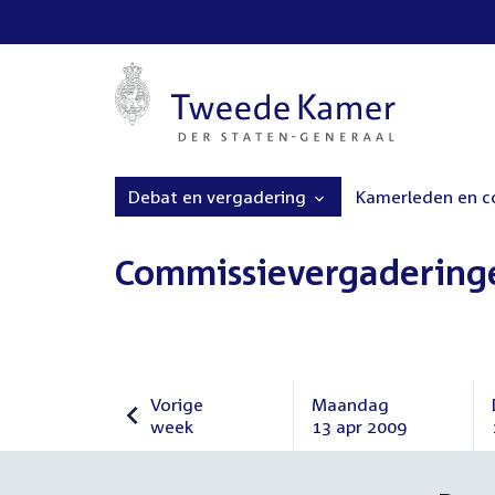
Debat en vergadering
Kamerleden en 
Commissievergadering
Vorige
Maandag
week
13 apr 2009
Vorige
Maandag
week
13
april