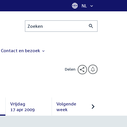
Taal selectie
NL
Zoeken
Contact en bezoek
Delen
Vrijdag
Volgende
17 apr 2009
week
Vrijdag
Volgende
17
week
april