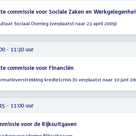
te commissie voor Sociale Zaken en Werkgelegenhe
ultaat Sociaal Overleg (verplaatst naar 23 april 2009)
gadering
00
00
00 - 11:30 uur
te commissie voor Financiën
ormatieverstrekking kredietcrisis (is verplaatst naar 10 juni 20
gadering
00
30
15 - 11:00 uur
missie voor de Rijksuitgaven
cedurevergadering Rijksuitgaven