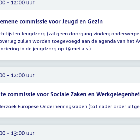
00
00 - 12:00 uur
gemene commissie voor Jeugd en Gezin
htlijsten Jeugdzorg (zal geen doorgang vinden; onderwerpe
gadering
 overleg zullen worden toegevoegd aan de agenda van het 
00
anciering in de jeugdzorg op 19 mei a.s.)
00
00 - 12:00 uur
te commissie voor Sociale Zaken en Werkgelegenhe
erzoek Europese Ondernemingsraden (tot nader order uitge
gadering
00
00
00 - 13:00 uur