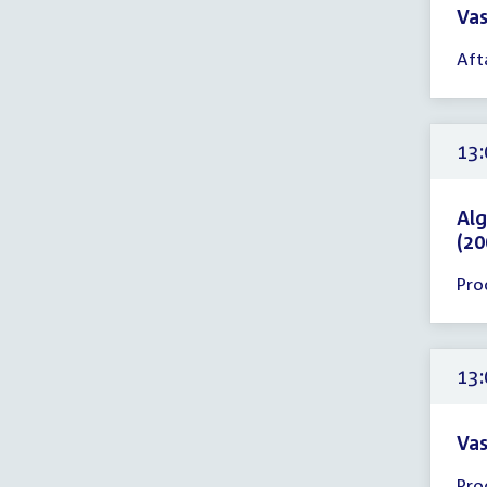
Vas
Tijd
Aft
ver
13:
-
15:
13:
uur
Alg
(20
Tijd
Pro
ver
13:
-
14:
13:
uur
Vas
Tijd
Pro