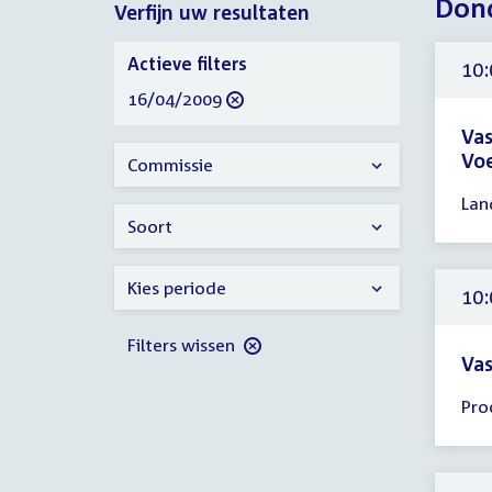
Dond
Verfijn uw resultaten
2009
Verfijn
Actieve filters
10:
uw
verwijder
16/04/2009
resultaten
filter
Vas
Voe
Commissie
Tijd
Lan
ver
Soort
10:
-
Kies periode
12:
10:
uur
Filters wissen
Vas
Tijd
Pro
ver
10:
-