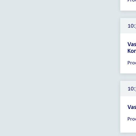
ver
10:
-
11:
10:
uur
Vas
Kon
Tijd
Pro
ver
10:
-
11:
10:
uur
Vas
Tijd
Pro
ver
10:
-