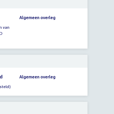
Algemeen overleg
n van
AO
id
Algemeen overleg
steld)