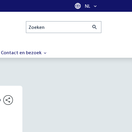
Taal selectie
NL
Zoeken
Contact en bezoek
n