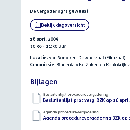
De vergadering is
geweest
Bekijk dagoverzicht
16 april 2009
10:30 - 11:30 uur
Locatie:
van Someren-Downerzaal (Filmzaal)
Commissie:
Binnenlandse Zaken en Koninkrijksr
Bijlagen
Besluitenlijst procedurevergadering
Download
Besluitenlijst proc.verg. BZK op 16 apri
bestand:
Agenda procedurevergadering
Download
Agenda procedurevergadering BZK op 1
bestand: