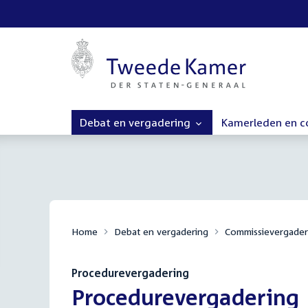
Debat en vergadering
Kamerleden en 
Home
Debat en vergadering
Commissievergader
Procedurevergadering
:
Procedurevergadering