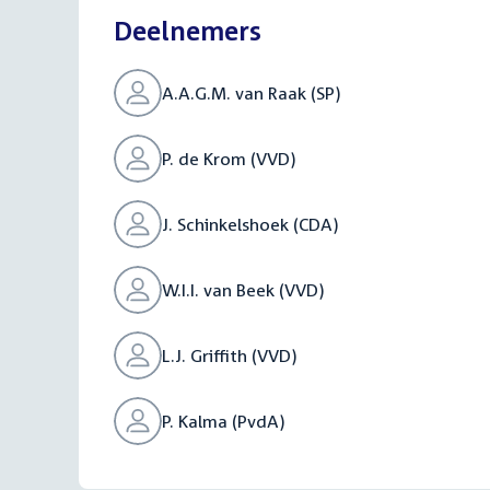
Deelnemers
A.A.G.M. van Raak (SP)
P. de Krom (VVD)
J. Schinkelshoek (CDA)
W.I.I. van Beek (VVD)
L.J. Griffith (VVD)
P. Kalma (PvdA)