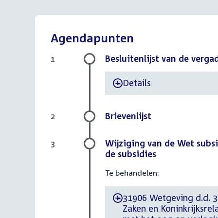
Agendapunten
Besluitenlijst van de verga
1
Details
-
Brievenlijst
2
Wijziging van de Wet subsi
3
de subsidies
Te behandelen:
31906 Wetgeving d.d. 30
-
Zaken en Koninkrijksrel