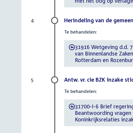
met het oog op verlagi
Herindeling van de gemee
4
Te behandelen:
31916 Wetgeving d.d. 7 a
-
van Binnenlandse Zaken
Rotterdam en Rozenbu
Antw. vr. cie BZK inzake st
5
Te behandelen:
31700-I-6 Brief regering
-
Beantwoording vragen 
Koninkrijksrelaties inz