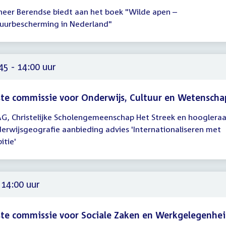
heer Berendse biedt aan het boek "Wilde apen –
gadering
uurbescherming in Nederland"
30
45
45 - 14:00 uur
te commissie voor Onderwijs, Cultuur en Wetenscha
G, Christelijke Scholengemeenschap Het Streek en hoogleraa
gadering
erwijsgeografie aanbieding advies 'Internationaliseren met
45
itie'
00
 14:00 uur
te commissie voor Sociale Zaken en Werkgelegenhe