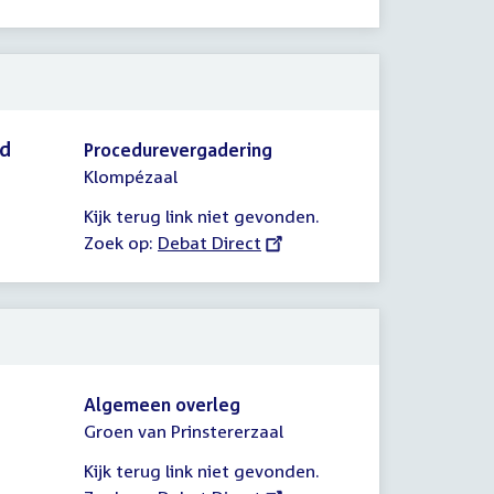
link:
id
Procedurevergadering
Klompézaal
Kijk terug link niet gevonden.
Zoek op:
External
Debat Direct
link:
Algemeen overleg
Groen van Prinstererzaal
Kijk terug link niet gevonden.