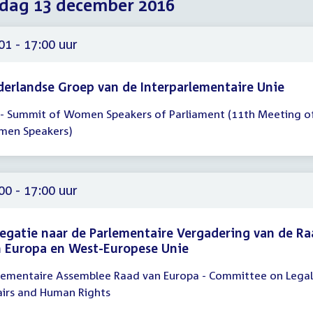
dag 13 december 2016
2016
2016
2016
01 - 17:00 uur
erlandse Groep van de Interparlementaire Unie
 - Summit of Women Speakers of Parliament (11th Meeting o
gadering
en Speakers)
01
00
00 - 17:00 uur
egatie naar de Parlementaire Vergadering van de R
 Europa en West-Europese Unie
lementaire Assemblee Raad van Europa - Committee on Legal
gadering
airs and Human Rights
00