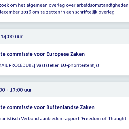
zoek om het algemeen overleg over arbeidsomstandigheden
gadering
december 2016 om te zetten in een schriftelijk overleg
00
 14:00 uur
te commissie voor Europese Zaken
MAIL PROCEDURE] Vaststellen EU-prioriteitenlijst
gadering
00
00 - 17:00 uur
te commissie voor Buitenlandse Zaken
anistisch Verbond aanbieden rapport 'Freedom of Thought'
gadering
00