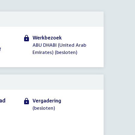
2016
Werkbezoek
ABU DHABI (United Arab
f
Emirates) (besloten)
aad
Vergadering
(besloten)