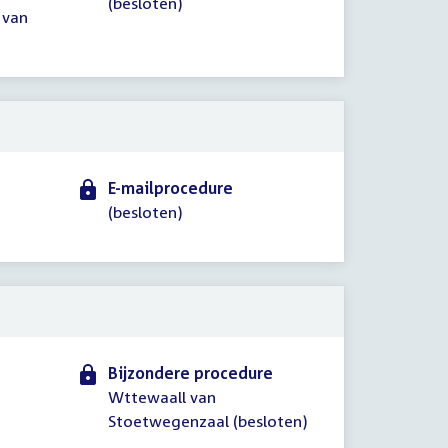
(besloten)
 van
E-mailprocedure
(besloten)
Bijzondere procedure
Wttewaall van
Stoetwegenzaal (besloten)