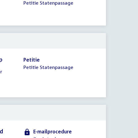
Petitie Statenpassage
p
Petitie
Petitie Statenpassage
r
id
E-mailprocedure