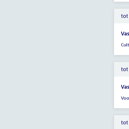
-
17:
uur
tot
Vas
Tijd
Cul
ver
tot
10:
uur
tot
Vas
Tijd
Voo
ver
tot
10:
uur
tot