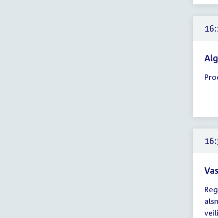
-
17:
16:
uur
Alg
Tijd
Pro
ver
16:
-
17:
uur
16:
Vas
Tijd
Reg
ver
als
16:
vei
-