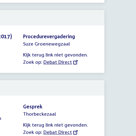
2017)
Procedurevergadering
Suze Groenewegzaal
Kijk terug link niet gevonden.
Zoek op:
External
Debat Direct
link:
Gesprek
Thorbeckezaal
n
Kijk terug link niet gevonden.
Zoek op:
External
Debat Direct