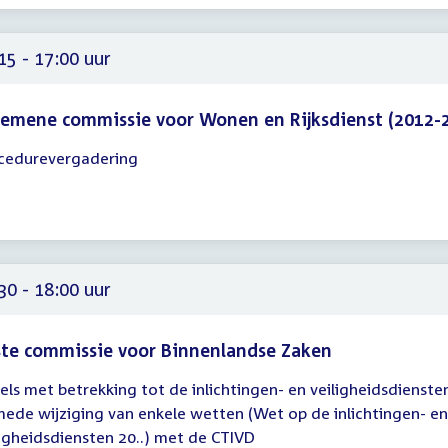
00
15 - 17:00 uur
emene commissie voor Wonen en Rijksdienst (2012-
cedurevergadering
gadering
15
00
30 - 18:00 uur
te commissie voor Binnenlandse Zaken
els met betrekking tot de inlichtingen- en veiligheidsdienste
gadering
mede wijziging van enkele wetten (Wet op de inlichtingen- en
30
ligheidsdiensten 20..) met de CTIVD