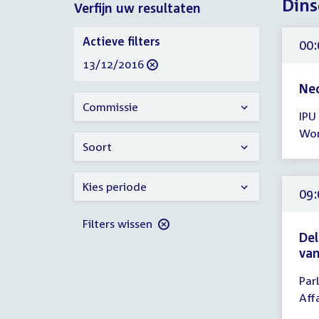
Dins
Verfijn uw resultaten
2016
Verfijn
Actieve filters
00:
uw
verwijder
13/12/2016
resultaten
filter
Ned
Tijd
Commissie
IPU
ver
Wom
00:
Soort
-
17:
Kies periode
uur
09:
Filters wissen
Del
van
Tijd
Par
ver
Aff
09: