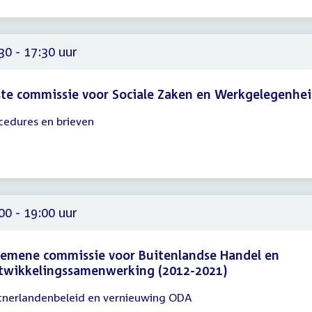
00
30 - 17:30 uur
te commissie voor Sociale Zaken en Werkgelegenhe
cedures en brieven
gadering
30
30
00 - 19:00 uur
emene commissie voor Buitenlandse Handel en
twikkelingssamenwerking (2012-2021)
tnerlandenbeleid en vernieuwing ODA
gadering