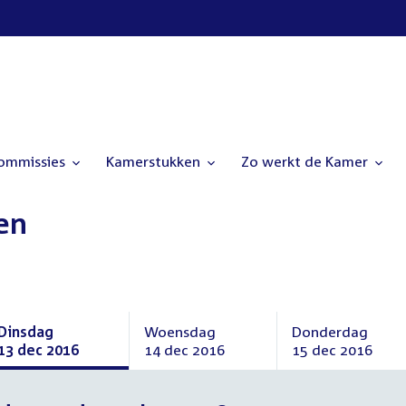
commissies
Kamerstukken
Zo werkt de Kamer
en
Dinsdag
Woensdag
Donderdag
13 dec 2016
14 dec 2016
15 dec 2016
Dinsdag
Woensdag
Donderdag
13
14
15
december
december
december