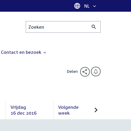
Taal selectie
NL
Zoeken
Contact en bezoek
Delen
Vrijdag
Volgende
16 dec 2016
week
Vrijdag
Volgende
16
week
december