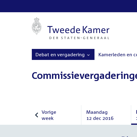
Debat en vergadering
Kamerleden en 
Commissievergadering
Vorige
Maandag
week
12 dec 2016
Vorige
Maandag
week
12
december