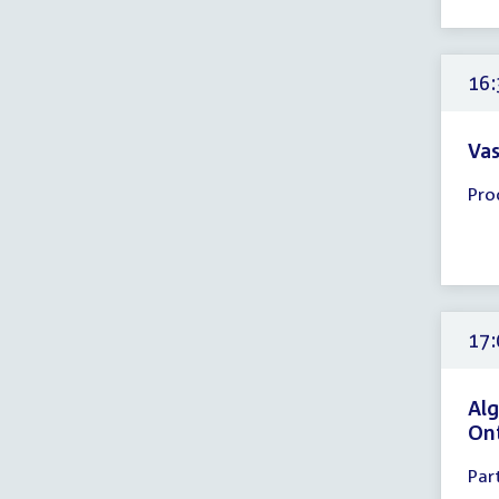
18:
uur
16:
Vas
Tijd
Pro
ver
16:
-
17:
uur
17:
Alg
On
Tijd
Par
ver