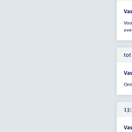
Vas
Tijd
Voo
ver
ove
tot
12:
uur
tot
Vas
Tijd
Ont
ver
tot
12:
uur
13:
Vas