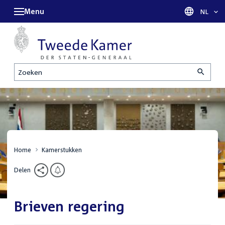
Menu
Taal sel
NL
Zoeken
Home
Kamerstukken
Delen
Brieven regering