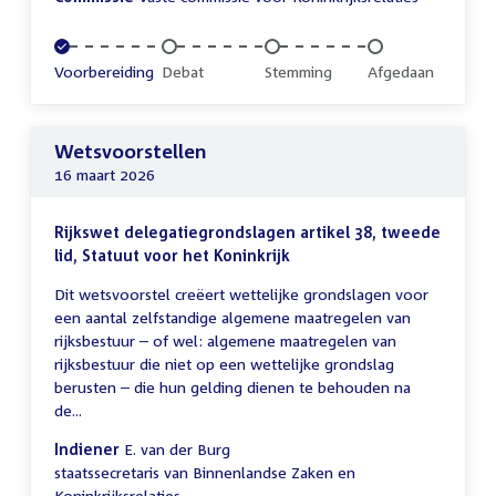
Voltooid:
Voorbereiding
Onvoltooid:
Debat
Onvoltooid:
Stemming
Onvoltooid:
Afgedaan
Wetsvoorstellen
16 maart 2026
Rijkswet delegatiegrondslagen artikel 38, tweede
lid, Statuut voor het Koninkrijk
Dit wetsvoorstel creëert wettelijke grondslagen voor
een aantal zelfstandige algemene maatregelen van
rijksbestuur – of wel: algemene maatregelen van
rijksbestuur die niet op een wettelijke grondslag
berusten – die hun gelding dienen te behouden na
de...
Indiener
E. van der Burg
staatssecretaris van Binnenlandse Zaken en
Koninkrijksrelaties