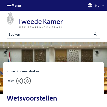
Menu
Taal sel
NL
Zoeken
Home
Kamerstukken
Delen
Wetsvoorstellen