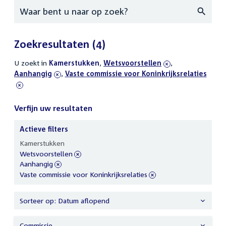
Zoeken
Zoekresultaten
(4)
U zoekt in
actieve
Kamerstukken
,
verwijder
Wetsvoorstellen
,
verwijder
Aanhangig
filters
,
verwijder
Vaste commissie voor Koninkrijksrelaties
filter
filter
filter
Verfijn uw resultaten
Actieve filters
Verfijn
Kamerstukken
uw
verwijder
Wetsvoorstellen
resultaten
filter
verwijder
Aanhangig
filter
verwijder
Vaste commissie voor Koninkrijksrelaties
filter
Sorteer op: Datum aflopend
Commissie