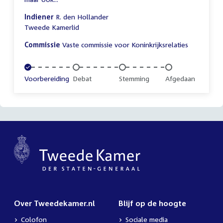
Indiener
R. den Hollander
Tweede Kamerlid
Commissie
Vaste commissie voor Koninkrijksrelaties
Voltooid:
Voorbereiding
Onvoltooid:
Debat
Onvoltooid:
Stemming
Onvoltooid:
Afgedaan
Over Tweedekamer.nl
Blijf op de hoogte
Colofon
Sociale media